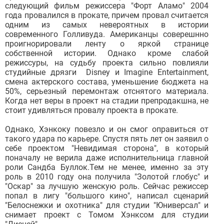
следующий фильм режиссера "Форт Аламо" 2004
года провалился в прокате, причем провал считается
одним из самых невероятных в истории
современного Голливуда. Американцы соверешнно
проигнорировали ленту о яркой странице
собственной истории. Однако кроме слабой
режиссуры, на судьбу проекта сильно повлияли
студийные дрязги Disney и Imagine Entertainment,
смена актерского состава, уменьшение бюджета на
50%, серьезный перемонтаж отснятого материала.
Когда нет веры в проект на стадии препродакшна, не
стоит удивляться провалу проекта в прокате.
Однако, Хэнкоку повезло и он смог оправиться от
такого удара по карьере. Спустя пять лет он заявил о
себе проектом "Невидимая сторона", в который
поначалу не верила даже исполнительница главной
роли Сандба Буллок.Тем не менее, именно за эту
роль в 2010 году она получила "Золотой глобус" и
"Оскар" за лучшую женскую роль. Сейчас режиссер
попал в лигу "большого кино", написал сценарий
"Белоснежки и охотника" для студии "Юниверсал" и
снимает проект с Томом Хэнксом для студии