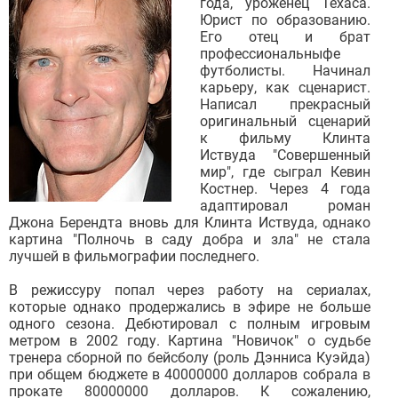
года, уроженец Техаса.
Юрист по образованию.
Его отец и брат
профессиональныфе
футболисты. Начинал
карьеру, как сценарист.
Написал прекрасный
оригинальный сценарий
к фильму Клинта
Иствуда "Совершенный
мир", где сыграл Кевин
Костнер. Через 4 года
адаптировал роман
Джона Берендта вновь для Клинта Иствуда, однако
картина "Полночь в саду добра и зла" не стала
лучшей в фильмографии последнего.
В режиссуру попал через работу на сериалах,
которые однако продержались в эфире не больше
одного сезона. Дебютировал с полным игровым
метром в 2002 году. Картина "Новичок" о судьбе
тренера сборной по бейсболу (роль Дэнниса Куэйда)
при общем бюджете в 40000000 долларов собрала в
прокате 80000000 долларов. К сожалению,