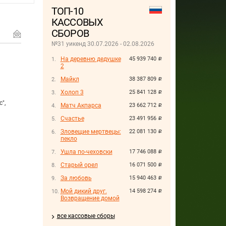
ТОП-10
КАССОВЫХ
СБОРОВ
№31 уикенд 30.07.2026 - 02.08.2026
На деревню дедушке
45 939 740
руб.
2
Майкл
38 387 809
руб.
Холоп 3
25 841 128
руб.
с
",
Матч Акпарса
23 662 712
руб.
Счастье
23 491 956
руб.
Зловещие мертвецы:
22 081 130
руб.
пекло
Ушла по-чеховски
17 746 088
руб.
Старый орел
16 071 500
руб.
За любовь
15 940 463
руб.
Мой дикий друг.
14 598 274
руб.
Возвращение домой
все кассовые сборы