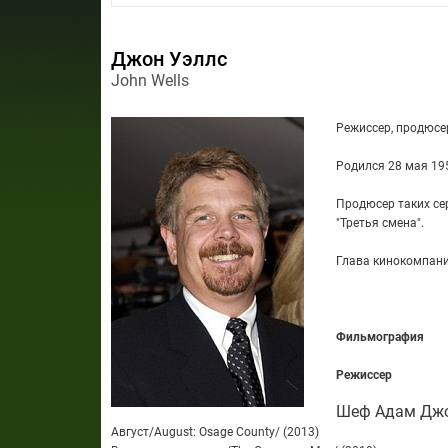
Джон Уэллс
John Wells
Режиссер, продюсер
Родился 28 мая 195
Продюсер таких сер
"Третья смена".
Глава кинокомпан
Фильмография
Режиссер
Шеф Адам Джон
Август/August: Osage County/ (2013)