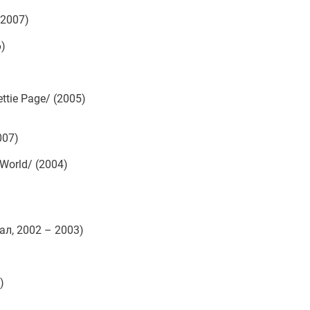
 2007)
)
tie Page/ (2005)
007)
World/ (2004)
ал, 2002 – 2003)
)