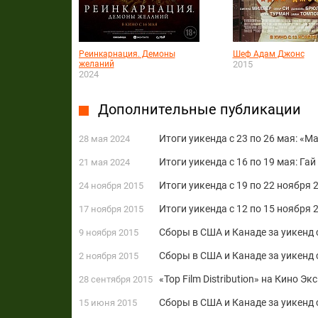
Реинкарнация. Демоны
Шеф Адам Джонс
желаний
2015
2024
Дополнительные публикации
Итоги уикенда с 23 по 26 мая: «
28 мая 2024
Итоги уикенда с 16 по 19 мая: Га
21 мая 2024
Итоги уикенда с 19 по 22 ноября
24 ноября 2015
Итоги уикенда с 12 по 15 ноября 
17 ноября 2015
Сборы в США и Канаде за уикенд с
9 ноября 2015
Сборы в США и Канаде за уикенд с
2 ноября 2015
«Top Film Distribution» на Кино Э
28 сентября 2015
Сборы в США и Канаде за уикенд 
15 июня 2015