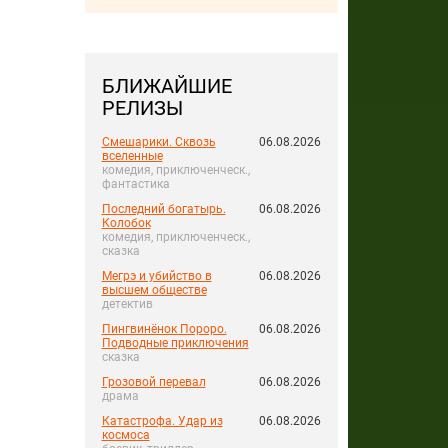
БЛИЖАЙШИЕ
РЕЛИЗЫ
Смешарики. Сквозь
06.08.2026
вселенные
комедия, приключенческ.,
фантастика
Последний богатырь.
06.08.2026
Колобок
комедия, приключенческ.,
сказка
Мегрэ и убийство в
06.08.2026
высшем обществе
детектив
Пингвинёнок Пороро.
06.08.2026
Подводные приключения
сказка
Грозовой перевал
06.08.2026
драма
Катастрофа. Удар из
06.08.2026
космоса