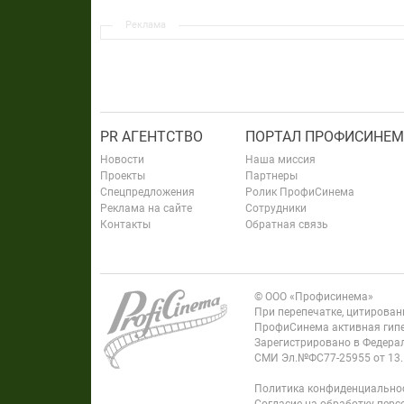
Реклама
PR АГЕНТСТВО
ПОРТАЛ ПРОФИСИНЕМ
Новости
Наша миссия
Проекты
Партнеры
Спецпредложения
Ролик ПрофиСинема
Реклама на сайте
Сотрудники
Контакты
Обратная связь
© ООО «Профисинема»
При перепечатке, цитирова
ПрофиСинема активная гипе
Зарегистрировано в Федерал
СМИ Эл.№ФС77-25955 от 13.
Политика конфиденциально