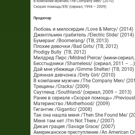
В компании мужчин/The Company Men/ (2010)
Скорая помощь/ER/ (сериал, 1994 – 2009)
Продюсер
Любовь и милосердие /Love & Mercy/ (2014)
Джентльмен грабитель /Electric Slide/ (2014)
Бумеранг /Boomerang/ (ТВ, 2013)
Плохие девочки /Bad Girls/ (ТВ, 2012)
Prodigy Bully (ТВ, 2012)
Милдред Пирс /Mildred Pierce/ (мини-сериал,
Бесстыдники /Shameless/ (сериал, 2011 – ...)
Дай мне убежище /Gimme Shelter/ (ТВ, 2010)
Дрянная девчонка /Dirty Girl/ (2010)
В компании мужчин /The Company Men/ (20
Трещины /Cracks/ (2009)
Саутленд /Southland/ (сериал, 2009 – 2013)
Ранее в сериале «Скорая помощь» /Previously 
Материнство /Motherhood/ (2009)
Гигантик /Gigantic/ (2008)
Так она нашла меня /Then She Found Me/ (2
Меня там нет /I'm Not There./ (2007)
Дикая грация /Savage Grace/ (2007)
Американское преступление /An American Cri