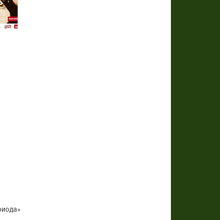
риода»