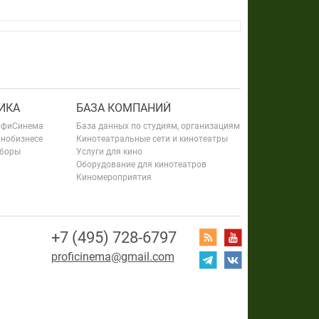
ИКА
БАЗА КОМПАНИЙ
офиСинема
База данных по студиям, организациям
инобизнесе
Кинотеатральные сети и кинотеатры
сборы
Услуги для кино
Оборудование для кинотеатров
Киномероприятия
+7 (495) 728-6797
proficinema@gmail.com