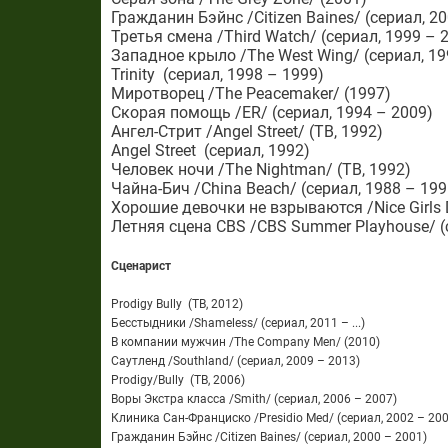
Гражданин Бэйнс /Citizen Baines/ (сериал, 2
Третья смена /Third Watch/ (сериал, 1999 – 
Западное крыло /The West Wing/ (сериал, 19
Trinity (сериал, 1998 – 1999)
Миротворец /The Peacemaker/ (1997)
Скорая помощь /ER/ (сериал, 1994 – 2009)
Ангел-Стрит /Angel Street/ (ТВ, 1992)
Angel Street (сериал, 1992)
Человек ночи /The Nightman/ (ТВ, 1992)
Чайна-Бич /China Beach/ (сериал, 1988 – 199
Хорошие девочки не взрываются /Nice Girls D
Летняя сцена CBS /CBS Summer Playhouse/ (с
Сценарист
Prodigy Bully (ТВ, 2012)
Бесстыдники /Shameless/ (сериал, 2011 – ...)
В компании мужчин /The Company Men/ (2010)
Саутленд /Southland/ (сериал, 2009 – 2013)
Prodigy/Bully (ТВ, 2006)
Воры Экстра класса /Smith/ (сериал, 2006 – 2007)
Клиника Сан-Франциско /Presidio Med/ (сериал, 2002 – 200
Гражданин Бэйнс /Citizen Baines/ (сериал, 2000 – 2001)