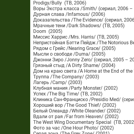
Prodigy/Bully (ТВ, 2006)
Воры Экстра класса /Smith/ (сериал, 2006 –
Дурная слава /Infamous/ (2006)
Доказательства /The Evidence/ (сериал, 2006
Мрачные тени /Dark Shadows/ (ТВ, 2005)
Doom (2005)
Миссис Харрис /Mrs. Harris/ (ТВ, 2005)
Непристойная Бэтти Пейдж /The Notorious Bet
Рядом с Грейс /Nearing Grace/ (2005)
Мысли о свободе /Duma/ (2005)
Джонни Зиро /Jonny Zero/ (сериал, 2005 – 2
Грязный стыд /A Dirty Shame/ (2004)
Дом на краю света /A Home at the End of the 
Труппа /The Company/ (2003)
Лагерь /Camp/ (2003)
Клубная мания /Party Monster/ (2002)
Успех /The Big Time/ (ТВ, 2002)
Клиника Сан-Франциско /Presidio Med/ (сери
Хороший вор /The Good Thief/ (2002)
Белый Олеандр /White Oleander/ (2002)
Вдали от рая /Far from Heaven/ (2002)
The West Wing Documentary Special (ТВ, 2002
Фото за час /One Hour Photo/ (2002)
Серая зона /The Grey Zone/ (2001)