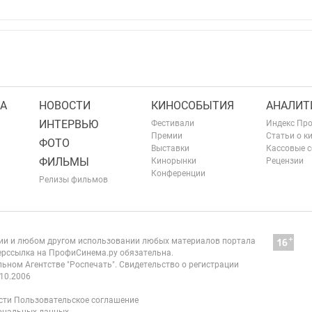
А
НОВОСТИ
КИНОСОБЫТИЯ
АНАЛИТ
ИНТЕРВЬЮ
Фестивали
Индекс Пр
Премии
Статьи о к
ФОТО
Выставки
Кассовые 
ФИЛЬМЫ
Кинорынки
Рецензии
Конференции
Релизы фильмов
нии и любом другом использовании любых материалов портала
рссылка на ПрофиСинема.ру обязательна.
ьном Агентстве "Роспечать". Свидетельство о регистрации
10.2006
сти
Пользовательское соглашение