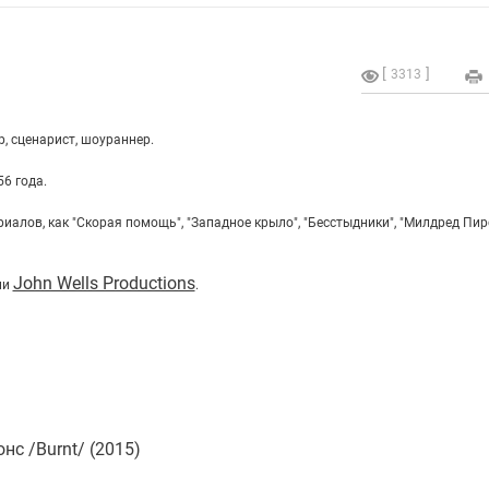
3313
, сценарист, шоураннер.
6 года.
иалов, как "Скорая помощь", "Западное крыло", "Бесстыдники", "
Милдред Пир
John Wells Productions
ии
.
с /Burnt/ (2015)