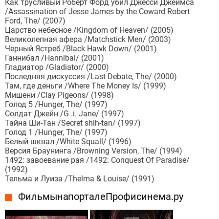
Как трусливый Роберт Форд убил Джесси Джеймса
/Assassination of Jesse James by the Coward Robert
Ford, The/ (2007)
Царство небесное /Kingdom of Heaven/ (2005)
Великолепная афера /Matchstick Men/ (2003)
Черный Ястреб /Black Hawk Down/ (2001)
Ганнибал /Hannibal/ (2001)
Гладиатор /Gladiator/ (2000)
Последняя дискуссия /Last Debate, The/ (2000)
Там, где деньги /Where The Money Is/ (1999)
Мишени /Clay Pigeons/ (1998)
Голод 5 /Hunger, The/ (1997)
Солдат Джейн /G .i. Jane/ (1997)
Тайна Ши-Тан /Secret shih-tan/ (1997)
Голод 1 /Hunger, The/ (1997)
Белый шквал /White Squall/ (1996)
Версия Браунинга /Browning Version, The/ (1994)
1492: завоевание рая /1492: Conquest Of Paradise/
(1992)
Тельма и Луиза /Thelma & Louise/ (1991)
Фильмы на портале Профисинема.ру