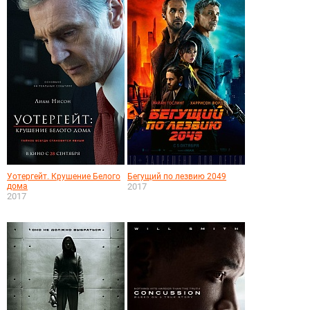
Уотергейт. Крушение Белого
Бегущий по лезвию 2049
дома
2017
2017