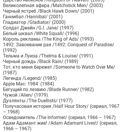
Великолепная афера /Matchstick Men/ (2003)
Черный ястреб /Black Hawk Down/ (2001)
Ганнибал /Hannibal/ (2001)
Гладиатор /Gladiator/ (2000)
Солдат Джейн /G.I. Jane/ (1997)
Белый шквал /White Squall/ (1996)
Король рекламы /The King of Ads/ (1993)
1492: Завоевание рая /1492: Conquest of Paradise/
(1992)
Тельма и Луиза /Thelma & Louise/ (1991)
Черный дождь /Black Rain/ (1989)
Тот, кто меня бережет /Someone to Watch Over Me/
(1987)
Легенда /Legend/ (1985)
Apple Mac: 1984 (1984)
Бегущий по лезвию /Blade Runner/ (1982)
Чужой /Alien/ (1979)
Дуэлянты /The Duellists/ (1977)
Получасовая история /Half Hour Story/ (сериал, 1967
– 1968)
Осведомитель /The Informer/ (сериал, 1966 – 1967)
Адам Адамант жив! /Adam Adamant Lives!/ (сериал,
1966 – 1967)