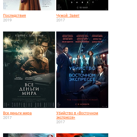
Последствия
Чужой: Завет
2019
2017
Все деньги мира
Убийство в «Восточном
2017
экспрессе»
2017