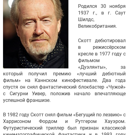
Родился 30 ноября
1937 г., в г. Саут
Шилдс,
Великобритания.
Скотт дебютировал
в режиссёрском
кресле в 1977 году с
фильмом
«Дуэлянты», за
который получил премию «лучший дебютный
фильм» на Каннском кинофестивале. Два года
спустя он снял фантастический блокбастер «Чужой»
с Сигурни Уивер, положив начало впечатляюще
успешной франшизе.
В 1982 году Скотт снял фильм «Бегущий по лезвию» с
Харрисоном Фордом и Рутгером Хауэром.
Футуристический триллер был признан классикой
кинематографической фантастики и в 1993 году