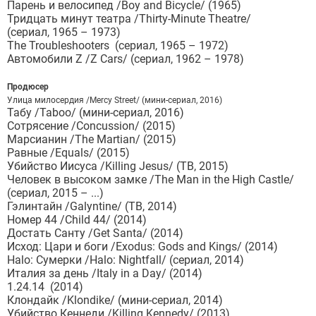
Парень и велосипед /Boy and Bicycle/ (1965)
Тридцать минут театра /Thirty-Minute Theatre/
(сериал, 1965 – 1973)
The Troubleshooters (сериал, 1965 – 1972)
Автомобили Z /Z Cars/ (сериал, 1962 – 1978)
Продюсер
Улица милосердия /Mercy Street/ (мини-сериал, 2016)
Табу /Taboo/ (мини-сериал, 2016)
Сотрясение /Concussion/ (2015)
Марсианин /The Martian/ (2015)
Равные /Equals/ (2015)
Убийство Иисуса /Killing Jesus/ (ТВ, 2015)
Человек в высоком замке /The Man in the High Castle/
(сериал, 2015 – ...)
Гэлинтайн /Galyntine/ (ТВ, 2014)
Номер 44 /Child 44/ (2014)
Достать Санту /Get Santa/ (2014)
Исход: Цари и боги /Exodus: Gods and Kings/ (2014)
Halo: Сумерки /Halo: Nightfall/ (сериал, 2014)
Италия за день /Italy in a Day/ (2014)
1.24.14 (2014)
Клондайк /Klondike/ (мини-сериал, 2014)
Убийство Кеннеди /Killing Kennedy/ (2013)