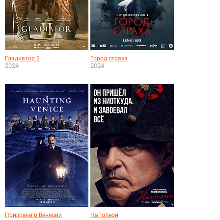
Гладиатор 2
Город страха
2024
2024
Призраки в Венеции
Наполеон