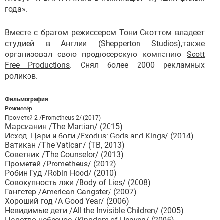
года».
Вместе с братом режиссером Тони Скоттом владеет
студией в Англии (Shepperton Studios),также
организовал свою продюсерскую компанию
Scott
Free Productions
. Снял более 2000 рекламных
роликов.
Фильмография
Режиссёр
Прометей 2 /Prometheus 2/ (2017)
Марсианин /The Martian/ (2015)
Исход: Цари и боги /Exodus: Gods and Kings/ (2014)
Ватикан /The Vatican/ (ТВ, 2013)
Советник /The Counselor/ (2013)
Прометей /Prometheus/ (2012)
Робин Гуд /Robin Hood/ (2010)
Совокупность лжи /Body of Lies/ (2008)
Гангстер /American Gangster/ (2007)
Хороший год /A Good Year/ (2006)
Невидимые дети /All the Invisible Children/ (2005)
Царство небесное /Kingdom of Heaven/ (2005)