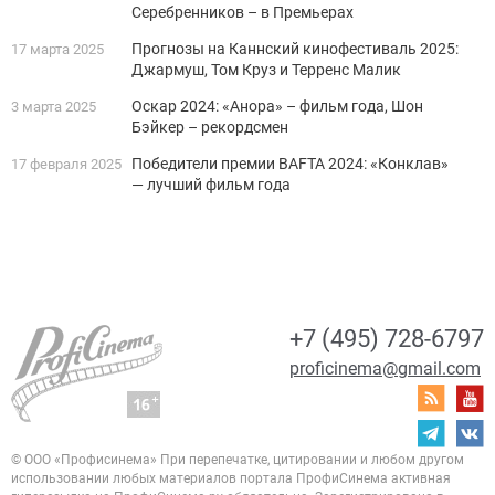
Серебренников – в Премьерах
Прогнозы на Каннский кинофестиваль 2025:
17 марта 2025
Джармуш, Том Круз и Терренс Малик
Оскар 2024: «Анора» – фильм года, Шон
3 марта 2025
Бэйкер – рекордсмен
Победители премии BAFTA 2024: «Конклав»
17 февраля 2025
— лучший фильм года
+7 (495) 728-6797
proficinema@gmail.com
© ООО «Профисинема»
При перепечатке, цитировании и любом другом
использовании любых материалов портала
ПрофиСинема активная