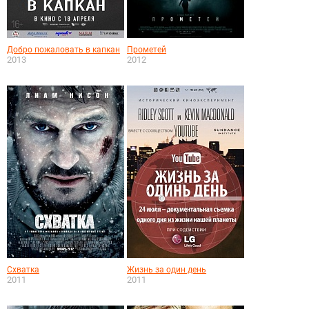
Добро пожаловать в капкан
Прометей
2013
2012
Схватка
Жизнь за один день
2011
2011