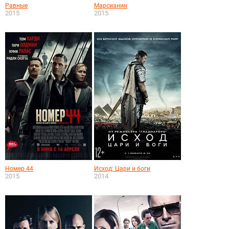
Равные
Марсианин
2015
2015
Номер 44
Исход: Цари и боги
2015
2014