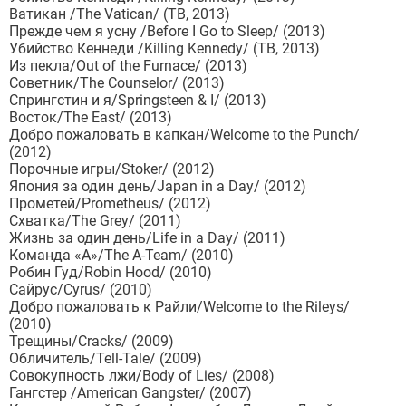
Ватикан /The Vatican/ (ТВ, 2013)
Прежде чем я усну /Before I Go to Sleep/ (2013)
Убийство Кеннеди /Killing Kennedy/ (ТВ, 2013)
Из пекла/Out of the Furnace/ (2013)
Советник/The Counselor/ (2013)
Спрингстин и я/Springsteen & I/ (2013)
Восток/The East/ (2013)
Добро пожаловать в капкан/Welcome to the Punch/
(2012)
Порочные игры/Stoker/ (2012)
Япония за один день/Japan in a Day/ (2012)
Прометей/Prometheus/ (2012)
Схватка/The Grey/ (2011)
Жизнь за один день/Life in a Day/ (2011)
Команда «А»/The A-Team/ (2010)
Робин Гуд/Robin Hood/ (2010)
Сайрус/Cyrus/ (2010)
Добро пожаловать к Райли/Welcome to the Rileys/
(2010)
Трещины/Cracks/ (2009)
Обличитель/Tell-Tale/ (2009)
Совокупность лжи/Body of Lies/ (2008)
Гангстер /American Gangster/ (2007)