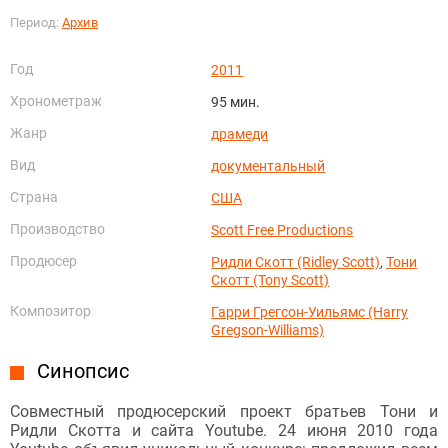
Период:
Архив
Год
2011
Хронометраж
95 мин.
Жанр
драмеди
Вид
документальный
Страна
США
Производство
Scott Free Productions
Продюсер
Ридли Скотт (Ridley Scott)
,
Тони
Скотт (Tony Scott)
Композитор
Гарри Грегсон-Уильямс (Harry
Gregson-Williams)
Синопсис
Совместный продюсерский проект братьев Тони и
Ридли Скотта и сайта Youtube. 24 июня 2010 года