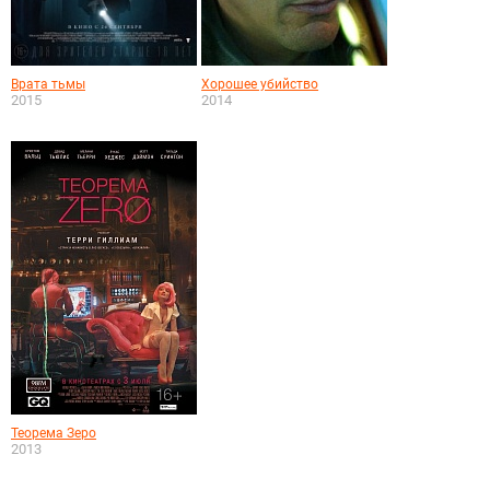
Врата тьмы
Хорошее убийство
2015
2014
Теорема Зеро
2013