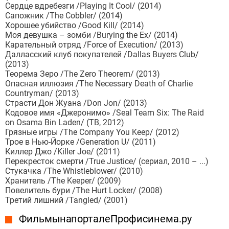
Сердце вдребезги /Playing It Cool/ (2014)
Сапожник /The Cobbler/ (2014)
Хорошее убийство /Good Kill/ (2014)
Моя девушка – зомби /Burying the Ex/ (2014)
Карательный отряд /Force of Execution/ (2013)
Далласский клуб покупателей /Dallas Buyers Club/
(2013)
Теорема Зеро /The Zero Theorem/ (2013)
Опасная иллюзия /The Necessary Death of Charlie
Countryman/ (2013)
Страсти Дон Жуана /Don Jon/ (2013)
Кодовое имя «Джеронимо» /Seal Team Six: The Raid
on Osama Bin Laden/ (ТВ, 2012)
Грязные игры /The Company You Keep/ (2012)
Трое в Нью-Йорке /Generation U/ (2011)
Киллер Джо /Killer Joe/ (2011)
Перекресток смерти /True Justice/ (сериал, 2010 – ...)
Стукачка /The Whistleblower/ (2010)
Хранитель /The Keeper/ (2009)
Повелитель бури /The Hurt Locker/ (2008)
Третий лишний /Tangled/ (2001)
Фильмы на портале Профисинема.ру