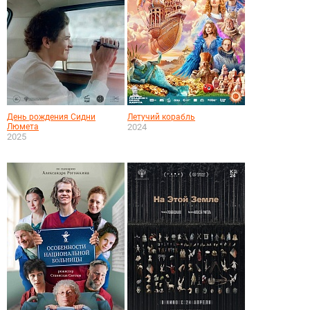
День рождения Сидни
Летучий корабль
Люмета
2024
2025