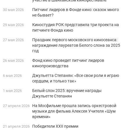
участие в Шанхайском кинофестивале
Питчинг лидеров в Фонде кино: сказок много
30 мая 2026
не бывает?
Киностудия РОК представила три проекта на
29 мая 2026
питчинге Фонда кино
Праздник первого московского киносеанса:
27 мая 2026
награждение лауреатов Белого слона за 2025
год
Фонд кино проведет питчинг лидеров
26 мая 2026
кинопроизводства
Джульетта Степанян: «Все свои роли я играю
6 мая 2026
сердцем, и только так»
Белый слон 2025: вручение награды
1 мая 2026
Джульетте Степанян
На Мосфильме прошла запись оркестровой
27 апреля 2026
музыки для фильма Алексея Учителя «Шум
времени»
Победители XXII премии
21 апреля 2026