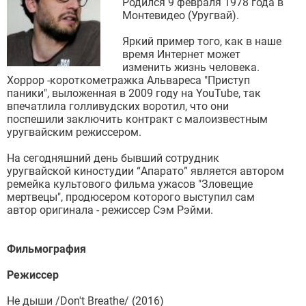
Родился 9 февраля 1978 года в
Монтевидео (Уругвай).
Яркий пример того, как в наше
время Интернет может
изменить жизнь человека.
Хоррор -короткометражка Альвареса "Приступ
паники", выложенная в 2009 году на YouTube, так
впечатлила голливудских воротил, что они
поспешили заключить контракт с малоизвестным
уругвайским режиссером.
На сегодняшний день бывший сотрудник
уругвайской киностудии “Апарато” является автором
ремейка культового фильма ужасов "Зловещие
мертвецы", продюсером которого выступил сам
автор оригинала - режиссер Сэм Рэйми.
Фильмография
Режиссер
Не дыши /Don't Breathe/ (2016)