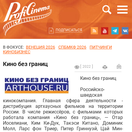
ПОДПИСАТЬСЯ
В ФОКУСЕ:
ВЕНЕЦИЯ 2026
СПБМКФ 2026
ПИТЧИНГИ
КИНОБИЗНЕС
Кино без границ
2022
Кино без границ
Российско-
шведская
кинокомпания. Главная сфера деятельности -
дистрибуция артхаусных фильмов на территории
России. В числе режиссёров, с фильмами которых
работала компания «Кино без границ», — Отар
Иоселиани, Ким Ки-Дук, Такэси Китано, Доминик
Молл, Ларс фон Триер, Питер Гриннуэй, Цай Мин-