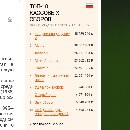
ТОП-10
КАССОВЫХ
СБОРОВ
№31 уикенд 30.07.2026 - 02.08.2026
На деревню дедушке
45 939 740
руб.
2
Майкл
38 387 809
руб.
Холоп 3
25 841 128
руб.
ончил
Матч Акпарса
23 662 712
руб.
отал в
Счастье
23 491 956
руб.
атскую
Зловещие мертвецы:
22 081 130
руб.
пекло
канале
 среди
Ушла по-чеховски
17 746 088
руб.
(1988,
Старый орел
16 071 500
руб.
uplex»
За любовь
15 940 463
руб.
 1995—
Мой дикий друг.
14 598 274
руб.
олотая
Возвращение домой
родном
есни о
все кассовые сборы