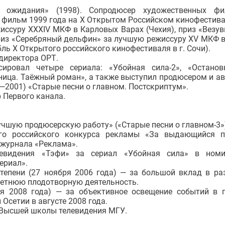
л ожидания» (1998). Сопродюсер художественных фи
й фильм 1999 года на X Открытом Российском кинофестивал
иссуру XXXIV МКФ в Карловых Варах (Чехия), приз «Везув
риз «Серебряный дельфин» за лучшую режиссуру XV МКФ в
ль X Открытого российского кинофестиваля в г. Сочи).
 директора ОРТ.
ировал четыре сериала: «Убойная сила-2», «Остано
ница. Таёжный роман», а также выступил продюсером и а
0—2001) «Старые песни о главном. Постскриптум».
 Первого канала.
чшую продюсерскую работу» («Старые песни о главном-3»
ого российского конкурса рекламы «За выдающийся 
 журнала «Реклама».
левидения «Тэфи» за сериал «Убойная сила» в номи
ериал».
степени (27 ноября 2006 года) — за большой вклад в ра
летнюю плодотворную деятельность.
я 2008 года) — за объективное освещение событий в 
Осетии в августе 2008 года.
а Высшей школы телевидения МГУ.