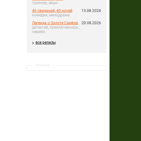
триллер, экшн
40 свиданий, 40 ночей
13.08.2026
комедия, мелодрама
Легенда о Золоте Скифов
20.08.2026
детектив, приключенческ.,
семейн.
все релизы
Реклама