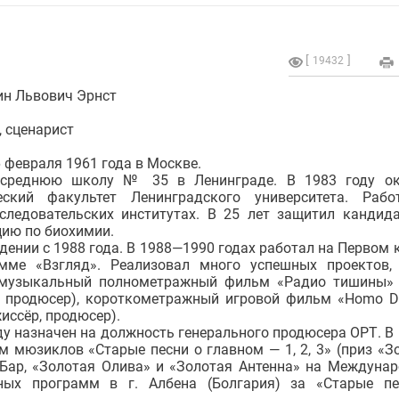
19432
ин Львович Эрнст
 сценарист
 февраля 1961 года в Москве.
 среднюю школу № 35 в Ленинграде. В 1983 году ок
еский факультет Ленинградского университета. Раб
сследовательских институтах. В 25 лет защитил кандид
цию по биохимии.
дении с 1988 года. В 1988—1990 годах работал на Первом 
мме «Взгляд». Реализовал много успешных проектов,
музыкальный полнометражный фильм «Радио тишины» 
, продюсер), короткометражный игровой фильм «Homo D
жиссёр, продюсер).
ду назначен на должность генерального продюсера ОРТ. В
 мюзиклов «Старые песни о главном — 1, 2, 3» (приз «З
 Бар, «Золотая Олива» и «Золотая Антенна» на Междуна
ных программ в г. Албена (Болгария) за «Старые п