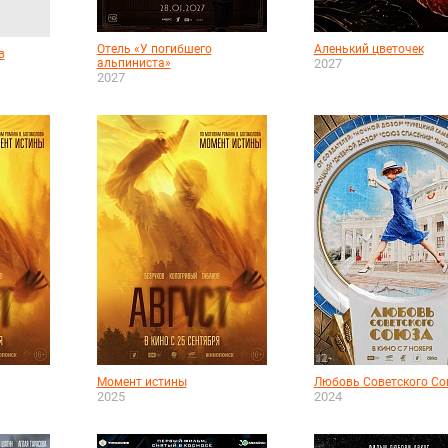
Отель «У погибшего
Аленький цветочек
в
альпиниста»
2027
2027
Момент истины
Любовь Советского С
2025
2024