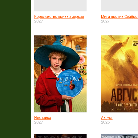
Королевство кривых зеркал
Миги против Сейбро
2027
2027
Незнайка
Август
2027
2025