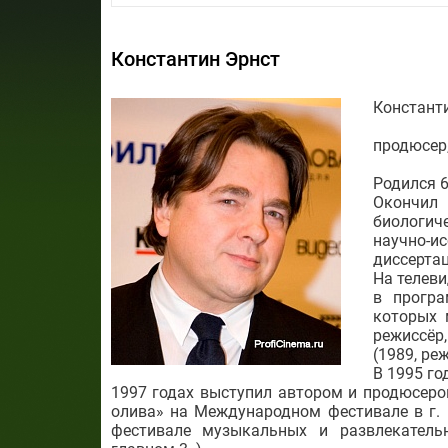
Константин Эрнст
Констант
продюсер,
Родился 6
Окончил
биологич
научно-и
диссерта
На телеви
в програ
которых 
режиссёр
(1989, ре
В 1995 го
1997 годах выступил автором и продюсером
олива» на Международном фестивале в г.
фестивале музыкальных и развлекатель