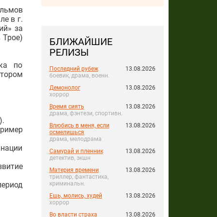
льмов
е в г.
ий» за
 Трое)
БЛИЖАЙШИЕ
РЕЛИЗЫ
вка по
Последний рубеж
13.08.2026
втором
боевик, драма, военн.
Демонолог
13.08.2026
хоррор
Время сиять
13.08.2026
драма, фэнтези, спортивн.
).
Влюбись в меня, если
13.08.2026
пример
осмелишься
драма, мелодрама
нации
Самурай и пленник
13.08.2026
детектив, экшн
звитие
Материя времени
13.08.2026
триллер, фантастика,
период
криминальн.
Ешь, молись, худей
13.08.2026
хоррор
Во власти страха
13.08.2026