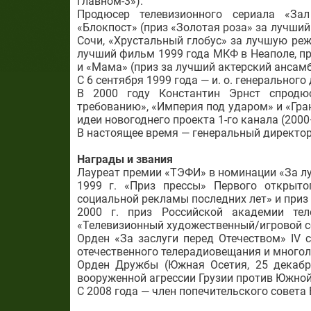
главном-3»).
Продюсер телевизионного сериала «За
«Блокпост» (приз «Золотая роза» за лучши
Сочи, «Хрустальный глобус» за лучшую реж
лучший фильм 1999 года МКФ в Неаполе, п
и «Мама» (приз за лучший актерский ансамб
С 6 сентября 1999 года — и. о. генерального
В 2000 году Константин Эрнст спродюс
требованию», «Империя под ударом» и «Гра
идеи новогоднего проекта 1-го канала (200
В настоящее время — генеральный директор
Награды и звания
Лауреат премии «ТЭФИ» в номинации «За лу
1999 г. «Приз прессы» Первого открыт
социальной рекламы последних лет» и приз
2000 г. приз Российской академии те
«Телевизионный художественный/игровой с
Орден «За заслуги перед Отечеством» IV 
отечественного телерадиовещания и много
Орден Дружбы (Южная Осетия, 25 декабр
вооруженной агрессии Грузии против Южной 
С 2008 года — член попечительского совет