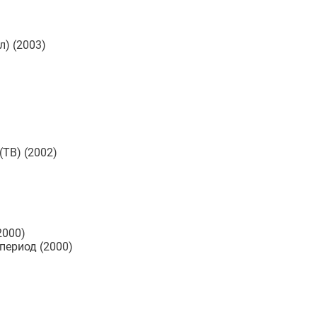
л) (2003)
(ТВ) (2002)
2000)
период (2000)