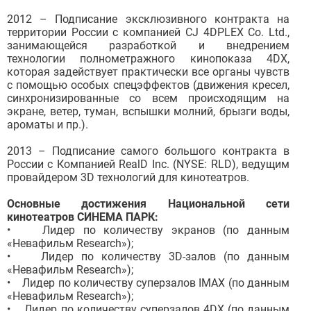
2012 – Подписание эксклюзивного контракта на
территории России с компанией CJ 4DPLEX Co. Ltd.,
занимающейся разработкой и внедрением
технологии полнометражного кинопоказа 4DX,
которая задействует практически все органы чувств
с помощью особых спецэффектов (движения кресел,
синхронизированные со всем происходящим на
экране, ветер, туман, вспышки молний, брызги воды,
ароматы и пр.).
2013 – Подписание самого большого контракта в
России c Компанией RealD Inc. (NYSE: RLD), ведущим
провайдером 3D технологий для кинотеатров.
Основные достижения Национальной сети
кинотеатров СИНЕМА ПАРК:
• Лидер по количеству экранов (по данным
«Невафильм Research»);
• Лидер по количеству 3D-залов (по данным
«Невафильм Research»);
• Лидер по количеству суперзалов IMAX (по данным
«Невафильм Research»);
• Лидер по количеству суперзалов 4DX (по данным