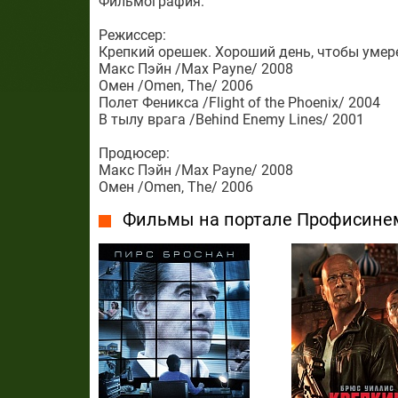
Фильмография:
Режиссер:
Крепкий орешек. Хороший день, чтобы умерет
Макс Пэйн /Max Payne/ 2008
Омен /Omen, The/ 2006
Полет Феникса /Flight of the Phoenix/ 2004
В тылу врага /Behind Enemy Lines/ 2001
Продюсер:
Макс Пэйн /Max Payne/ 2008
Омен /Omen, The/ 2006
Фильмы на портале Профисине