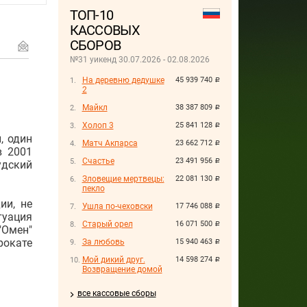
ТОП-10
КАССОВЫХ
СБОРОВ
№31 уикенд 30.07.2026 - 02.08.2026
На деревню дедушке
45 939 740
руб.
2
Майкл
38 387 809
руб.
Холоп 3
25 841 128
руб.
, один
Матч Акпарса
23 662 712
руб.
в 2001
Счастье
23 491 956
руб.
дский
Зловещие мертвецы:
22 081 130
руб.
пекло
ии, не
Ушла по-чеховски
17 746 088
руб.
туация
Старый орел
16 071 500
руб.
Омен"
рокате
За любовь
15 940 463
руб.
Мой дикий друг.
14 598 274
руб.
Возвращение домой
все кассовые сборы