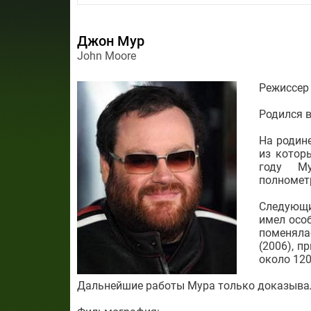
Джон Мур
John Moore
Режиссер
Родился в
На родин
из которы
году Му
полнометр
Следующи
имел особ
поменял
(2006), 
около 12
Дальнейшие работы Мура только доказывал