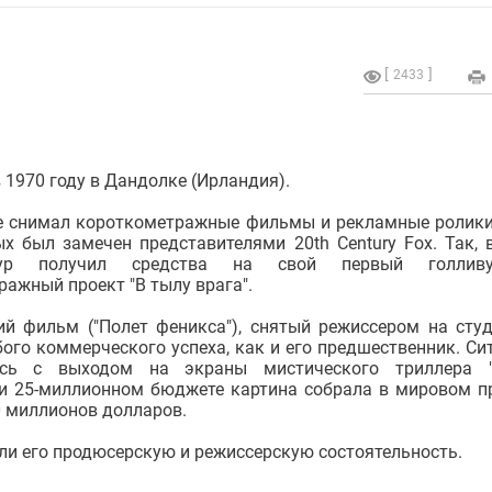
2433
 1970 году в Дандолке (Ирландия).
е снимал короткометражные фильмы и рекламные ролики
х был замечен представителями 20th Century Fox. Так, 
р получил средства на свой первый голливу
ажный проект "В тылу врага".
й фильм ("Полет феникса"), снятый режиссером на студ
ого коммерческого успеха, как и его предшественник. Си
ась с выходом на экраны мистического триллера "
при 25-миллионном бюджете картина собрала в мировом п
0 миллионов долларов.
и его продюсерскую и режиссерскую состоятельность.