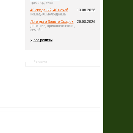
триллер, экшн
40 свиданий, 40 ночей
13.08.2026
комедия, мелодрама
Легенда о Золоте Скифов
20.08.2026
детектив, приключенческ.,
семейн.
все релизы
Реклама