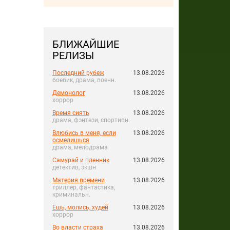
БЛИЖАЙШИЕ
РЕЛИЗЫ
Последний рубеж
13.08.2026
боевик, драма, военн.
Демонолог
13.08.2026
хоррор
Время сиять
13.08.2026
драма, фэнтези, спортивн.
Влюбись в меня, если
13.08.2026
осмелишься
драма, мелодрама
Самурай и пленник
13.08.2026
детектив, экшн
Материя времени
13.08.2026
триллер, фантастика,
криминальн.
Ешь, молись, худей
13.08.2026
хоррор
Во власти страха
13.08.2026