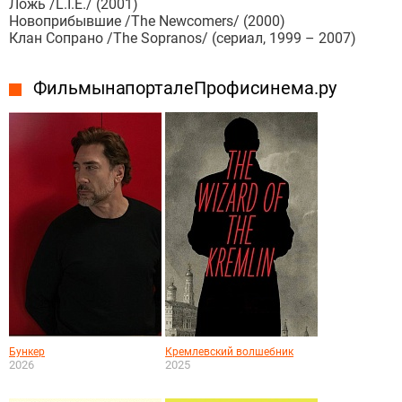
Ложь /L.I.E./ (2001)
Новоприбывшие /The Newcomers/ (2000)
Клан Сопрано /The Sopranos/ (сериал, 1999 – 2007)
Фильмы на портале Профисинема.ру
Бункер
Кремлевский волшебник
2026
2025