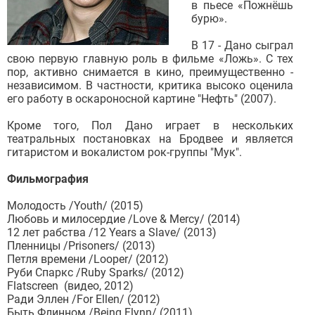
в пьесе «Пожнёшь
бурю».
В 17 - Дано сыграл
свою первую главную роль в фильме «Ложь». С тех
пор, активно снимается в кино, преимущественно -
независимом. В частности, критика высоко оценила
его работу в оскароносной картине "Нефть" (2007).
Кроме того, Пол Дано играет в нескольких
театральных постановках на Бродвее и является
гитаристом и вокалистом рок-группы "Мук".
Фильмография
Молодость /Youth/ (2015)
Любовь и милосердие /Love & Mercy/ (2014)
12 лет рабства /12 Years a Slave/ (2013)
Пленницы /Prisoners/ (2013)
Петля времени /Looper/ (2012)
Руби Спаркс /Ruby Sparks/ (2012)
Flatscreen (видео, 2012)
Ради Эллен /For Ellen/ (2012)
Быть Флинном /Being Flynn/ (2011)