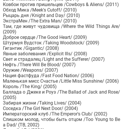
Ковбои против пришельцев /Cowboys & Aliens/ (2011)
Обход Мика /Meek's Cutoff/ (2010)
Рыцарь дня /Knight and Day/ (2010)
ЭкстраМен /The Extra Man/ (2010)
Там, где живут чудовища /Where the Wild Things Are/
(2009)
Доброе сердце /The Good Heart/ (2009)
Штурмуя Вудсток /Taking Woodstock/ (2009)
Гигантик /Gigantic/ (2008)
Явные заболевания /Explicit Ills/ (2008)
Свет и страдалец /Light and the Sufferer/ (2007)
Нефть /There Will Be Blood/ (2007)
Оружие /Weapons/ (2007)
Нация фастфуда /Fast Food Nation/ (2006)
Маленькая мисс Счастье /Little Miss Sunshine/ (2006)
Король /The King/ (2005)
Баллада о Джеке и Роуз /The Ballad of Jack and Rose/
(2005)
Забирая жизни /Taking Lives/ (2004)
Соседка /The Girl Next Door/ (2004)
Императорский клуб /The Emperor's Club/ (2002)
Слишком молод, чтобы быть отцом /Too Young to Be
a Dad/ (ТВ, 2002)