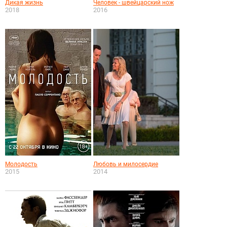
Дикая жизнь
Человек - швейцарский нож
2018
2016
Молодость
Любовь и милосердие
2015
2014