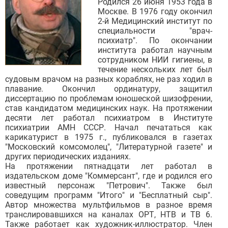
Родился 26 июня 1953 года в
Москве. В 1976 году окончил
2-й Медицинский институт по
специальности "врач-
психиатр". По окончании
института работал научным
сотрудником НИИ гигиены, в
течение нескольких лет был
судовым врачом на разных кораблях, не раз ходил в
плавание. Окончил ординатуру, защитил
диссертацию по проблемам юношеской шизофрении,
став кандидатом медицинских наук. На протяжении
десяти лет работал психиатром в Институте
психиатрии АМН СССР. Начал печататься как
карикатурист в 1975 г., публиковался в газетах
"Московский комсомолец", "Литературной газете" и
других периодических изданиях.
На протяжении пятнадцати лет работал в
издательском доме "Коммерсант", где и родился его
известный персонаж "Петрович". Также был
соведущим программ "Итого" и "Бесплатный сыр".
Автор множества мультфильмов в разное время
транслировавшихся на каналах ОРТ, НТВ и ТВ 6.
Также работает как художник-иллюстратор. Член