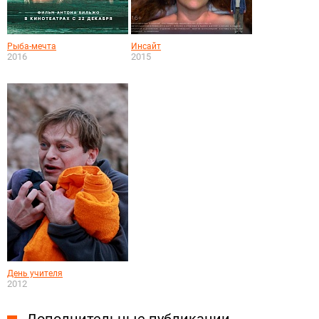
Рыба-мечта
Инсайт
2016
2015
День учителя
2012