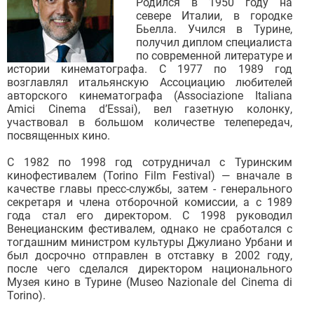
Родился в 1950 году на
севере Италии, в городке
Бьелла. Учился в Турине,
получил диплом специалиста
по современной литературе и
истории кинематографа. С 1977 по 1989 год
возглавлял итальянскую Ассоциацию любителей
авторского кинематографа (Associazione Italiana
Amici Cinema d’Essai), вел газетную колонку,
участвовал в большом количестве телепередач,
посвященных кино.
С 1982 по 1998 год сотрудничал с Туринским
кинофестивалем (Torino Film Festival) — вначале в
качестве главы пресс-службы, затем - генерального
секретаря и члена отборочной комиссии, а с 1989
года стал его директором. C 1998 руководил
Венецианским фестивалем, однако не сработался с
тогдашним министром культуры Джулиано Урбани и
был досрочно отправлен в отставку в 2002 году,
после чего сделался директором национального
Музея кино в Турине (Museo Nazionale del Cinema di
Torino).