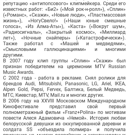
репутацию «антипопсового» клипмейкера. Среди его
известных работ: «Би2» («Мой рок-н-ролл»), «Сплин»
(«Романс», «Скажи», «Новые люди», «Пластмассовая
жизнь»), «НогуСвело!» («Наши юные смешные
голоса», «Из Алма-Аты»), «Каста» («Вокруг шум»,
«Радиосигналы», «Закрытый космос», «Миллиард
лет»), «Ночные снайперы» («Катастрофически»).
Также работал с «Машей и медведями»,
«Смысловыми галлюцинациями» и многими
другими.
В 2007 году клип группы «Сплин» «Скажи» был
признан победителем на церемонии MTV Russian
Music Awards.
С 2002 года - работа в рекламе. Снял ролики для
брендов Audi, Mitsubishi, Panasonic, LG, Ariel, IKEA,
Alpen Gold, Pepsi, Fervex, Балтика, Белый Медведь,
МТС, Киевстар, MTV, Mail.ru и многих других.
В 2006 году на XXVIII Московском Международном
Кинофестивале представил свой первый
полнометражный фильм «Franz+Polina» по мотивам
повести Алеся Адамовича «Немой». История любви
белорусской девушки из оккупированной деревни и
солдата SS «объездила полмира» и получила