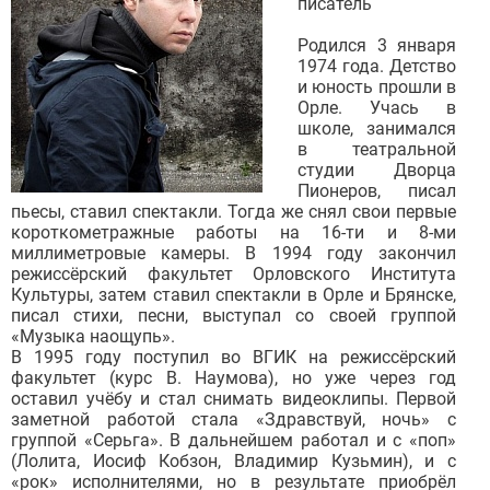
писатель
Родился 3 января
1974 года. Детство
и юность прошли в
Орле. Учась в
школе, занимался
в театральной
студии Дворца
Пионеров, писал
пьесы, ставил спектакли. Тогда же снял свои первые
короткометражные работы на 16-ти и 8-ми
миллиметровые камеры. В 1994 году закончил
режиссёрский факультет Орловского Института
Культуры, затем ставил спектакли в Орле и Брянске,
писал стихи, песни, выступал со своей группой
«Музыка наощупь».
В 1995 году поступил во ВГИК на режиссёрский
факультет (курс В. Наумова), но уже через год
оставил учёбу и стал снимать видеоклипы. Первой
заметной работой стала «Здравствуй, ночь» с
группой «Серьга». В дальнейшем работал и с «поп»
(Лолита, Иосиф Кобзон, Владимир Кузьмин), и с
«рок» исполнителями, но в результате приобрёл