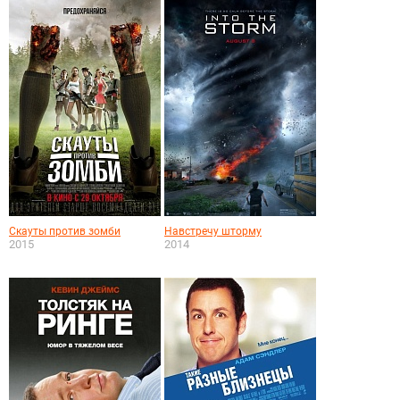
Скауты против зомби
Навстречу шторму
2015
2014