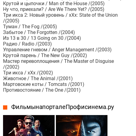
Крутой и цыпочки / Man of the House /(2005)
Ну что, приехали? / Are We There Yet? /(2005)
Три икса 2: Новый уровень / xXx: State of the Union
/(2005)
Туман / The Fog /(2005)
Забытое / The Forgotten /(2004)
Из 13 в 30 / 13 Going on 30 /(2004)
Радио / Radio /(2003)
Управление гневом / Anger Management /(2003)
Крутой парень / The New Guy /(2002)
Мастер перевоплощения / The Master of Disguise
/(2002)
Три икса / xXx /(2002)
Животное / The Animal /(2001)
Мартовские коты / Tomcats /(2001)
Противостояние / The One /(2001)
Фильмы на портале Профисинема.ру