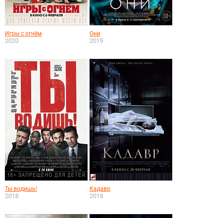
Игры с огнём
Они
2020
2019
Ты водишь!
Кадавр
2018
2018