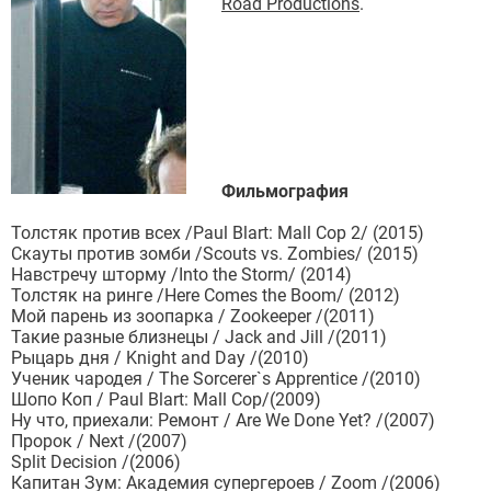
Road Productions
.
Фильмография
Толстяк против всех /Paul Blart: Mall Cop 2/ (2015)
Скауты против зомби /Scouts vs. Zombies/ (2015)
Навстречу шторму /Into the Storm/ (2014)
Толстяк на ринге /Here Comes the Boom/ (2012)
Мой парень из зоопарка / Zookeeper /(2011)
Такие разные близнецы / Jack and Jill /(2011)
Рыцарь дня / Knight and Day /(2010)
Ученик чародея / The Sorcerer`s Apprentice /(2010)
Шопо Коп / Paul Blart: Mall Cop/(2009)
Ну что, приехали: Ремонт / Are We Done Yet? /(2007)
Пророк / Next /(2007)
Split Decision /(2006)
Капитан Зум: Академия супергероев / Zoom /(2006)