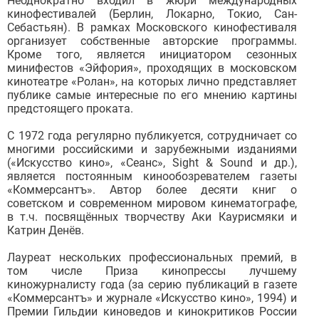
Неоднократно входил в жюри международных
кинофестивалей (Берлин, Локарно, Токио, Сан-
Себастьян). В рамках Московского кинофестиваля
организует собственные авторские программы.
Кроме того, является инициатором сезонных
минифестов «Эйфория», проходящих в московском
кинотеатре «Ролан», на которых лично представляет
публике самые интересные по его мнению картины
предстоящего проката.
С 1972 года регулярно публикуется, сотрудничает со
многими российскими и зарубежными изданиями
(«Искусство кино», «Сеанс», Sight & Sound и др.),
является постоянным кинообозревателем газеты
«Коммерсантъ». Автор более десяти книг о
советском и современном мировом кинематографе,
в т.ч. посвящённых творчеству Аки Каурисмяки и
Катрин Денёв.
Лауреат нескольких профессиональных премий, в
том числе Приза кинопрессы лучшему
киножурналисту года (за серию публикаций в газете
«Коммерсантъ» и журнале «Искусство кино», 1994) и
Премии Гильдии киноведов и кинокритиков России