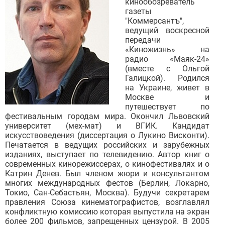
кинообозреватель
газеты
"Коммерсантъ",
ведущий воскресной
передачи
«Киножизнь» на
радио «Маяк-24»
(вместе с Ольгой
Галицкой). Родился
на Украине, живет в
Москве и
путешествует по
фестивальным городам мира. Окончил Львовский
университет (мех-мат) и ВГИК. Кандидат
искусствоведения (диссертация о Лукино Висконти).
Печатается в ведущих российских и зарубежных
изданиях, выступает по телевидению. Автор книг о
современных кинорежиссерах, о кинофестивалях и о
Катрин Денев. Был членом жюри и консультантом
многих международных фестов (Берлин, Локарно,
Токио, Сан-Себастьян, Москва). Будучи секретарем
правления Союза кинематографистов, возглавлял
конфликтную комиссию которая выпустила на экран
более 200 фильмов, запрещенных цензурой. В 2005