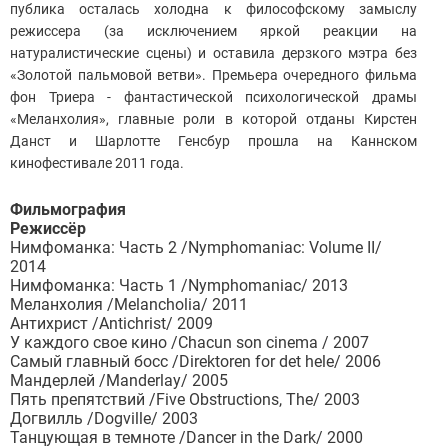
публика осталась холодна к философскому замыслу
режиссера (за исключением яркой реакции на
натуралистические сцены) и оставила дерзкого мэтра без
«Золотой пальмовой ветви». Премьера очередного фильма
фон Триера - фантастической психологической драмы
«Меланхолия», главные роли в которой отданы Кирстен
Данст и Шарлотте Генсбур прошла на Каннском
кинофестивале 2011 года.
Фильмография
Режиссёр
Нимфоманка: Часть 2 /Nymphomaniac: Volume II/
2014
Нимфоманка: Часть 1 /Nymphomaniac/ 2013
Меланхолия /Melancholia/ 2011
Антихрист /Antichrist/ 2009
У каждого свое кино /Chacun son cinema / 2007
Самый главный босс /Direktoren for det hele/ 2006
Мандерлей /Manderlay/ 2005
Пять препятствий /Five Obstructions, The/ 2003
Догвилль /Dogville/ 2003
Танцующая в темноте /Dancer in the Dark/ 2000