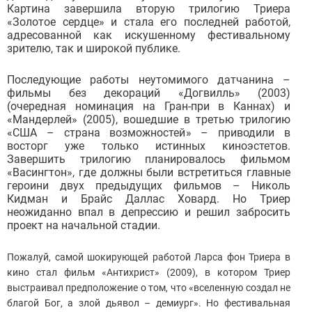
Картина завершила вторую трилогию Триера
«Золотое сердце» и стала его последней работой,
адресованной как искушенному фестивальному
зрителю, так и широкой публике.
Последующие работы неутомимого датчанина –
фильмы без декораций «Догвилль» (2003)
(очередная номинация на Гран-при в Каннах) и
«Мандерлей» (2005), вошедшие в третью трилогию
«США – страна возможностей» – приводили в
восторг уже только истинных киноэстетов.
Завершить трилогию планировалось фильмом
«Васингтон», где должны были встретиться главные
героини двух предыдущих фильмов – Николь
Кидман и Брайс Даллас Ховард. Но Триер
неожиданно впал в депрессию и решил забросить
проект на начальной стадии.
Пожалуй, самой шокирующей работой Ларса фон Триера в
кино стал фильм «Антихрист» (2009), в котором Триер
выстраивал предположение о том, что «вселенную создал не
благой Бог, а злой дьявол – демиург». Но фестивальная