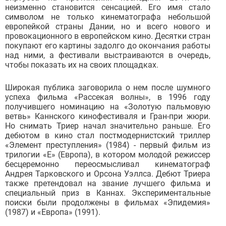
неизменно становится сенсацией. Его имя стало
символом не только кинематографа небольшой
европейкой страны Дании, но и всего нового и
провокационного в европейском кино. Десятки стран
покупают его картины задолго до окончания работы
над ними, а фестивали выстраиваются в очередь,
чтобы показать их на своих площадках.
Широкая публика заговорила о нем после шумного
успеха фильма «Рассекая волны», в 1996 году
получившего номинацию на «Золотую пальмовую
ветвь» Каннского кинофестиваля и Гран-при жюри.
Но снимать Триер начал значительно раньше. Его
дебютом в кино стал постмодернистский триллер
«Элемент преступления» (1984) - первый фильм из
трилогии «Е» (Европа), в котором молодой режиссер
бесцеремонно переосмысливал кинематограф
Андрея Тарковского и Орсона Уэллса. Дебют Триера
также претендовал на звание лучшего фильма и
специальный приз в Каннах. Экспериментальные
поиски были продолжены в фильмах «Эпидемия»
(1987) и «Европа» (1991).