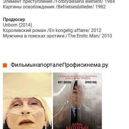
Элемент преступления /Forbrydelsens element/ 1984
Картины освобождения /Befrielsesbilleder/ 1982
Продюсер
Unborn (2014)
Королевский роман /En kongelig affære/ 2012
Мужчина в поисках эротики /The Erotic Man/ 2010
Фильмы на портале Профисинема.ру