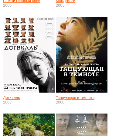
Самый главный босс
Мандерлей
2006
2005
Догвилль
Танцующая в темноте
2003
2000