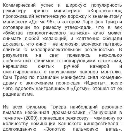
Коммерческий успех и широкую популярность
режиссеру принес мини-сериал «Королевство»,
проложивший эстетическую дорожку к знаменитому
манифесту «Догма 95», в котором Ларс фон Триер и
сотоварищи по ремеслу утверждали, что в век
«буйства технологического натиска» кино может
снимать любой желающий, и клятвенно обещали
доказать, что кино – не иллюзия, всячески пытаясь
слиться с малопривлекательной реальностью. В
результате, на свет появились несколько
любопытных фильмов с шокирующими сюжетами,
неряшливо снятых ручной камерой и
смонтированных с нарушением законов монтажа.
Сам Триер по правилам манифеста снял комедию-
драму с включением порно-сцен «Идиоты», после
чего, вдоволь наигравшись в «Догму», отошел от ее
радикализма.
Из всех фильмов Триера наибольший резонанс
вызвала необычная драма-мюзикл «Танцующая в
темноте» (2000), принесшая режиссеру – чемпиону по
количеству номинаций Каннского кинофестиваля -
долгожданную «Золотую пальмовую ветвь».