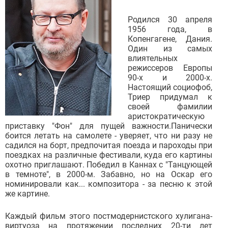
Родился 30 апреля
1956 года, в
Копенгагене, Дания.
Один из самых
влиятельных
режиссеров Европы
90-х и 2000-х.
Настоящий социофоб,
Триер придумал к
своей фамилии
аристократическую
приставку "Фон" для пущей важности.Панически
боится летать на самолете - уверяет, что ни разу не
садился на борт, предпочитая поезда и пароходы при
поездках на различные фестивали, куда его картины
охотно приглашают. Победил в Каннах с "Танцующей
в темноте", в 2000-м. Забавно, но на Оскар его
номинировали как... композитора - за песню к этой
же картине.
Каждый фильм этого постмодернистского хулигана-
виртуоза на протяжении последних 20-ти лет