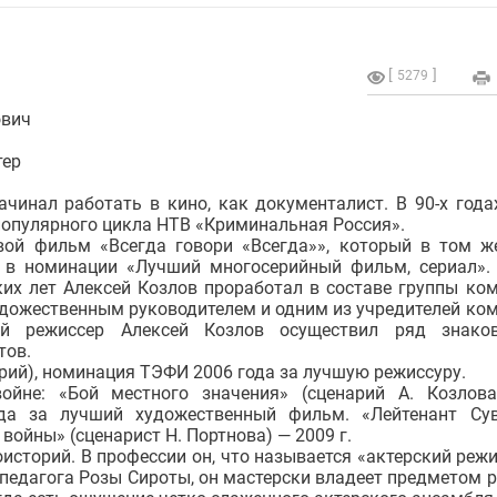
5279
ович
тер
ачинал работать в кино, как документалист. В 90-х года
популярного цикла НТВ «Криминальная Россия».
вой фильм «Всегда говори «Всегда»», который в том ж
в номинации «Лучший многосерийный фильм, сериал».
ких лет Алексей Козлов проработал в составе группы ко
удожественным руководителем и одним из учредителей ко
ой режиссер Алексей Козлов осуществил ряд знако
тов.
ий), номинация ТЭФИ 2006 года за лучшую режиссуру.
ойне: «Бой местного значения» (сценарий А. Козлов
да за лучший художественный фильм. «Лейтенант Су
т войны» (сценарист Н. Портнова) — 2009 г.
историй. В профессии он, что называется «актерский режи
-педагога Розы Сироты, он мастерски владеет предметом 