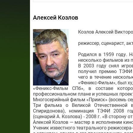
Алексей Козлов
Козлов Алексей Виктор
режиссер, сценарист, ак
Родился в 1959 году. Н
несколько фильмов из 
В 2003 году снял игро
получил премию ТЭФИ 
чего в течение несколь
«Феникс-Фильм», был х
«Феникс-Фильм СПб», в составе котор
профессиональном плане и успешных проек
Многосерийный фильм «Прииск» (восемь сер
Три фильма о Великой Отечественной в
Спиридонова), номинация ТЭФИ 2008 го
(сценарий А. Козлова) - 2008 г. «В сторону о
Алексей Козлов — мастер в исполнении кино
Ученик известного театрального режиссера