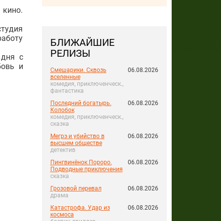
.
 кино.
студия
работу
БЛИЖАЙШИЕ
РЕЛИЗЫ
 дня с
бовь и
Смешарики. Сквозь
06.08.2026
вселенные
комедия, приключенческ.,
фантастика
Последний богатырь.
06.08.2026
Колобок
комедия, приключенческ.,
сказка
Мегрэ и убийство в
06.08.2026
высшем обществе
детектив
Пингвинёнок Пороро.
06.08.2026
Подводные приключения
сказка
Грозовой перевал
06.08.2026
драма
Катастрофа. Удар из
06.08.2026
космоса