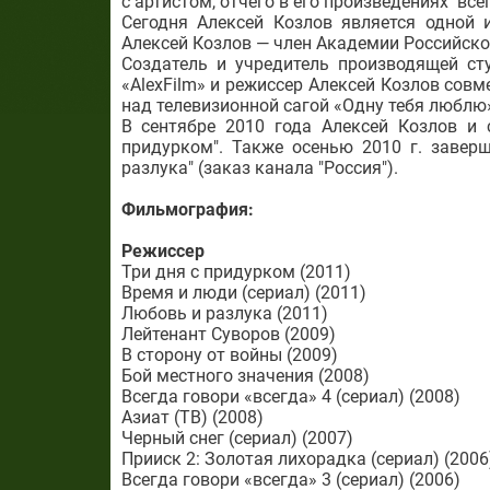
с артистом, отчего в его произведениях вс
Сегодня Алексей Козлов является одной 
Алексей Козлов — член Академии Российског
Создатель и учредитель производящей сту
«AlexFilm» и режиссер Алексей Козлов сов
над телевизионной сагой «Одну тебя люблю»
В сентябре 2010 года Алексей Козлов и
придурком". Также осенью 2010 г. завер
разлука" (заказ канала "Россия").
Фильмография:
Режиcсер
Три дня с придурком (2011)
Время и люди (сериал) (2011)
Любовь и разлука (2011)
Лейтенант Суворов (2009)
В сторону от войны (2009)
Бой местного значения (2008)
Всегда говори «всегда» 4 (сериал) (2008)
Азиат (ТВ) (2008)
Черный снег (сериал) (2007)
Прииск 2: Золотая лихорадка (сериал) (2006
Всегда говори «всегда» 3 (сериал) (2006)