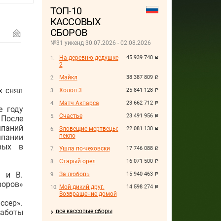
ТОП-10
КАССОВЫХ
СБОРОВ
№31 уикенд 30.07.2026 - 02.08.2026
На деревню дедушке
45 939 740
руб.
2
Майкл
38 387 809
руб.
х снял
Холоп 3
25 841 128
руб.
Матч Акпарса
23 662 712
руб.
е году
Счастье
23 491 956
руб.
 После
мпаний
Зловещие мертвецы:
22 081 130
руб.
пекло
мпании
вых в
Ушла по-чеховски
17 746 088
руб.
Старый орел
16 071 500
руб.
а и В.
За любовь
15 940 463
руб.
воров»
Мой дикий друг.
14 598 274
руб.
Возвращение домой
ссер».
работы
все кассовые сборы