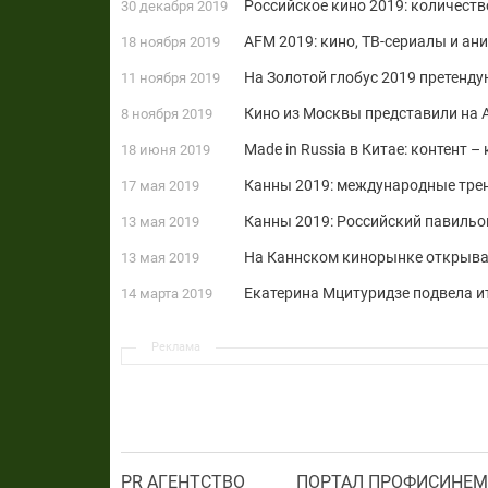
Российское кино 2019: количество 
30 декабря 2019
AFM 2019: кино, ТВ-сериалы и ан
18 ноября 2019
На Золотой глобус 2019 претенду
11 ноября 2019
Кино из Москвы представили на
8 ноября 2019
Made in Russia в Китае: контент 
18 июня 2019
Канны 2019: международные тренд
17 мая 2019
Канны 2019: Российский павильо
13 мая 2019
На Каннском кинорынке открывает
13 мая 2019
Екатерина Мцитуридзе подвела ит
14 марта 2019
Реклама
PR АГЕНТСТВО
ПОРТАЛ ПРОФИСИНЕМ