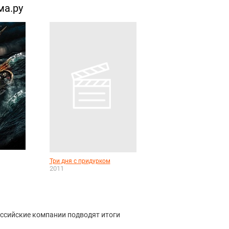
ма.ру
Три дня с придурком
2011
оссийские компании подводят итоги