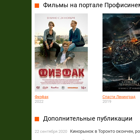
Фильмы на портале Профисине
Физфак
Спасти Ленинград
2022
2019
Дополнительные публикации
Кинорынок в Торонто окончен, р
22 сентября 2020