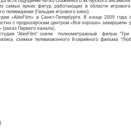
егда есть ощущение четко слаженного актерского ансамбля
из самых ярких фигур, работающих в области игрового
о телевидения (Гильдия игрового кино).
дии «АlexFilm» в Санкт-Петербурге. В конце 2009 года 
местно с продюсерским центром «Все хорошо» завершили 
 (заказ Первого канала).
 студия "AlexFilm" сняли полнометражный фильм "Три
шились съемки телевизионного 8-серийного фильма "Лю
)