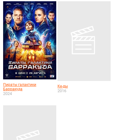
Пираты галактики
Ке-ды
Барракуда
2016
2024