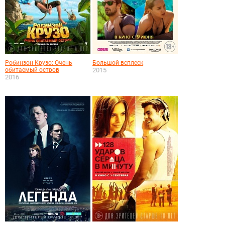
Робинзон Крузо: Очень
Большой всплеск
обитаемый остров
2015
2016