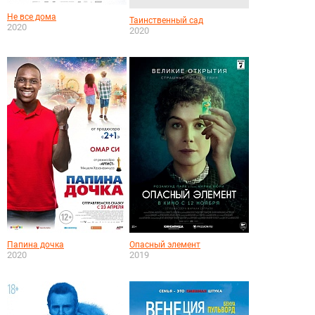
Не все дома
Таинственный сад
2020
2020
Папина дочка
Опасный элемент
2020
2019