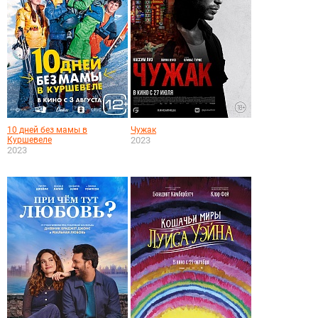
10 дней без мамы в
Чужак
Куршевеле
2023
2023