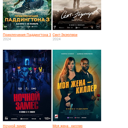
Приключения Паддингтона 3
Сент-Экзюпери
2024
2024
Ночной замес
Моя жена - киллер