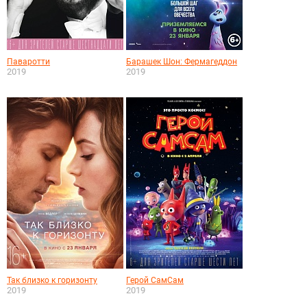
Паваротти
Барашек Шон: Фермагеддон
2019
2019
Так близко к горизонту
Герой СамСам
2019
2019