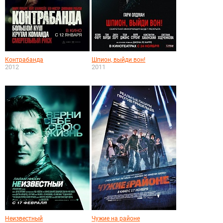
Контрабанда
Шпион, выйди вон!
2012
2011
Неизвестный
Чужие на районе