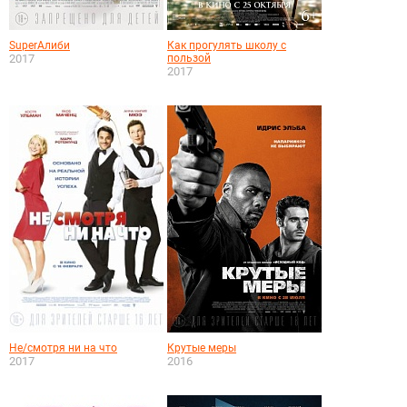
SuperАлиби
Как прогулять школу с
2017
пользой
2017
Не/смотря ни на что
Крутые меры
2017
2016