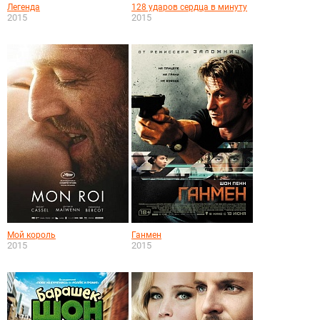
Легенда
128 ударов сердца в минуту
2015
2015
Мой король
Ганмен
2015
2015