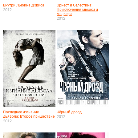
Внутри Льюина Дэвиса
Эрнест и Селестина:
2012
Приключения мышки и
медведя
2012
Последнее изгнание
Чёрный дрозд
дьявола: Второе пришествие
2012
2012