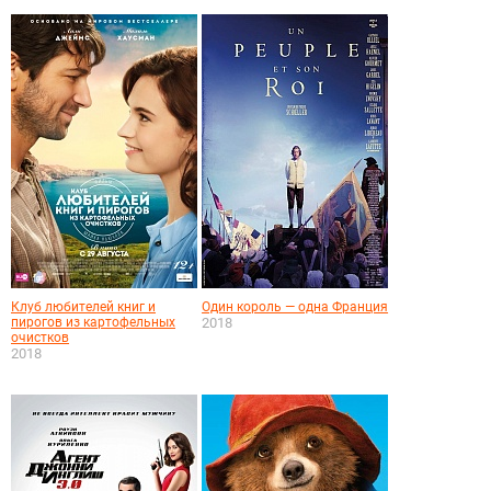
Клуб любителей книг и
Один король — одна Франция
пирогов из картофельных
2018
очистков
2018