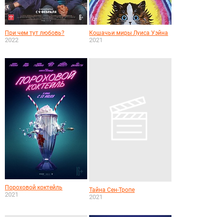
При чем тут любовь?
Кошачьи миры Луиса Уэйна
2022
2021
Пороховой коктейль
Тайна Сен-Тропе
2021
2021