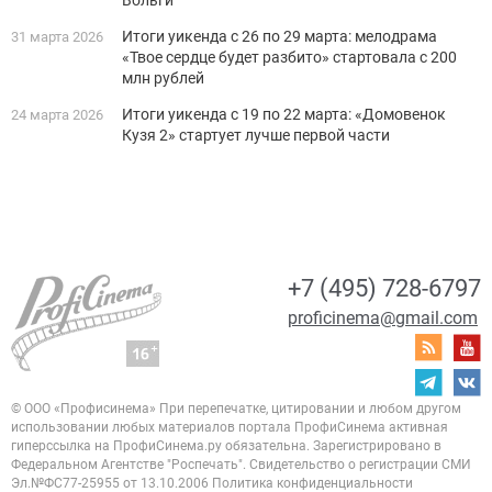
Вольги
Итоги уикенда с 26 по 29 марта: мелодрама
31 марта 2026
«Твое сердце будет разбито» стартовала с 200
млн рублей
Итоги уикенда с 19 по 22 марта: «Домовенок
24 марта 2026
Кузя 2» стартует лучше первой части
+7 (495) 728-6797
proficinema@gmail.com
© ООО «Профисинема»
При перепечатке, цитировании и любом другом
использовании любых материалов портала
ПрофиСинема активная
гиперссылка на ПрофиСинема.ру обязательна.
Зарегистрировано в
Федеральном Агентстве "Роспечать". Свидетельство о регистрации
СМИ
Эл.№ФС77-25955 от 13.10.2006
Политика конфиденциальности