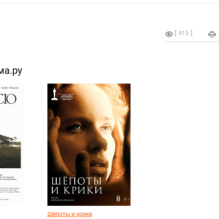
913
ма.ру
Шепоты и крики