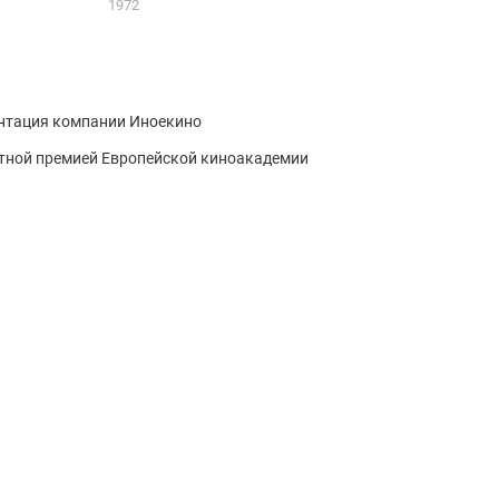
1972
ентация компании Иноекино
тной премией Европейской киноакадемии