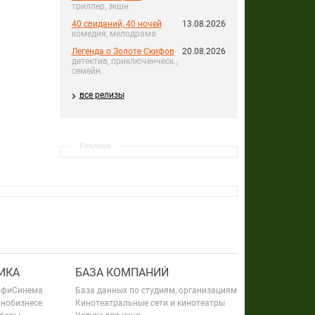
триллер, экшн
40 свиданий, 40 ночей
13.08.2026
комедия, мелодрама
Легенда о Золоте Скифов
20.08.2026
детектив, приключенческ.,
семейн.
все релизы
Реклама
ИКА
БАЗА КОМПАНИЙ
офиСинема
База данных по студиям, организациям
инобизнесе
Кинотеатральные сети и кинотеатры