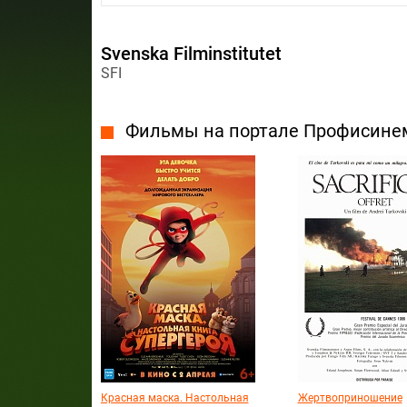
Svenska Filminstitutet
SFI
Фильмы на портале Профисине
Красная маска. Настольная
Жертвоприношение