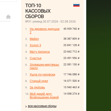
ТОП-10
КАССОВЫХ
СБОРОВ
№31 уикенд 30.07.2026 - 02.08.2026
На деревню дедушке
45 939 740
руб.
2
Майкл
38 387 809
руб.
Холоп 3
25 841 128
руб.
Матч Акпарса
23 662 712
руб.
Счастье
23 491 956
руб.
Зловещие мертвецы:
22 081 130
руб.
пекло
Ушла по-чеховски
17 746 088
руб.
Старый орел
16 071 500
руб.
За любовь
15 940 463
руб.
Мой дикий друг.
14 598 274
руб.
Возвращение домой
все кассовые сборы