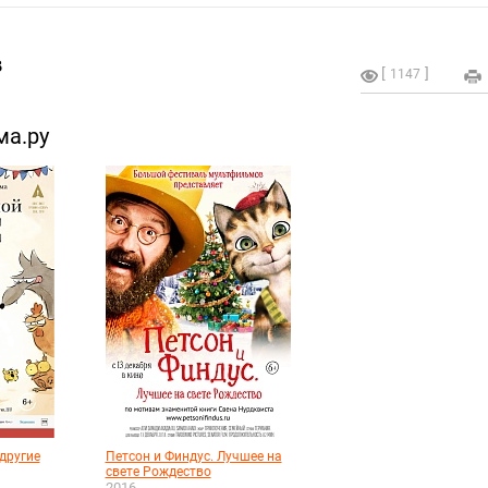
в
1147
ма.ру
другие
Петсон и Финдус. Лучшее на
свете Рождество
2016