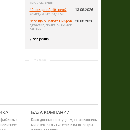
триллер, экшн
40 свиданий, 40 ночей
13.08.2026
комедия, мелодрама
Легенда о Золоте Скифов
20.08.2026
детектив, приключенческ.,
семейн.
все релизы
Реклама
ИКА
БАЗА КОМПАНИЙ
офиСинема
База данных по студиям, организациям
инобизнесе
Кинотеатральные сети и кинотеатры