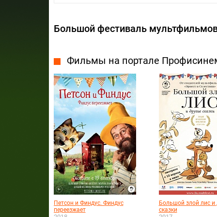
Большой фестиваль мультфильмо
Фильмы на портале Профисине
Петсон и Финдус. Финдус
Большой злой лис и 
переезжает
сказки
2018
2017