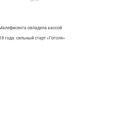
: Малефисента овладела кассой
18 года: сильный старт «Гоголя»