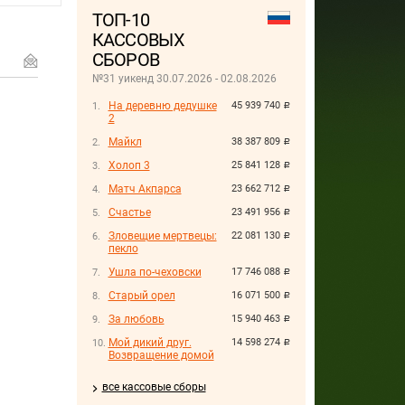
ТОП-10
КАССОВЫХ
СБОРОВ
№31 уикенд 30.07.2026 - 02.08.2026
На деревню дедушке
45 939 740
руб.
2
Майкл
38 387 809
руб.
Холоп 3
25 841 128
руб.
Матч Акпарса
23 662 712
руб.
Счастье
23 491 956
руб.
Зловещие мертвецы:
22 081 130
руб.
пекло
Ушла по-чеховски
17 746 088
руб.
Старый орел
16 071 500
руб.
За любовь
15 940 463
руб.
Мой дикий друг.
14 598 274
руб.
Возвращение домой
все кассовые сборы