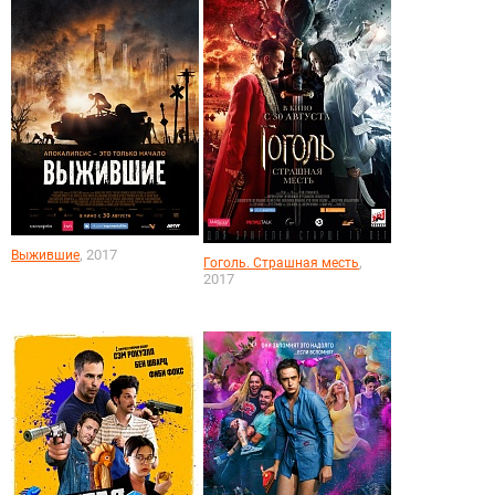
, 2017
Выжившие
,
Гоголь. Страшная месть
2017