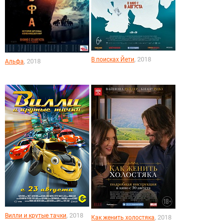
, 2018
В поисках Йети
, 2018
Альфа
, 2018
Вилли и крутые тачки
, 2018
Как женить холостяка