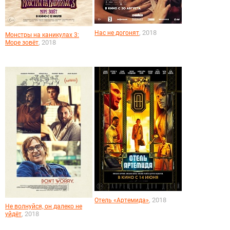
, 2018
Нас не догонят
Монстры на каникулах 3:
, 2018
Море зовёт
, 2018
Отель «Артемида»
Не волнуйся, он далеко не
, 2018
уйдёт