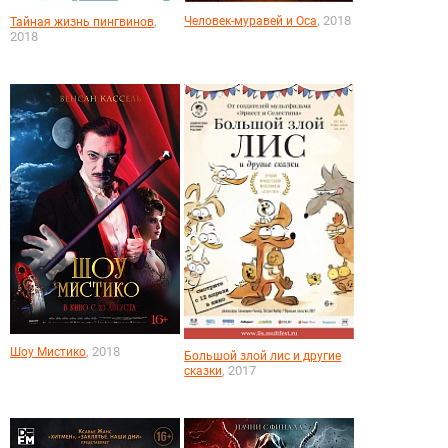
, 2018
,
Человек-муравей и Оса
Тайная жизнь пингвинов
2018
, 2018
Шоу Мистико
Большой злой лис и другие
, 2017
сказки