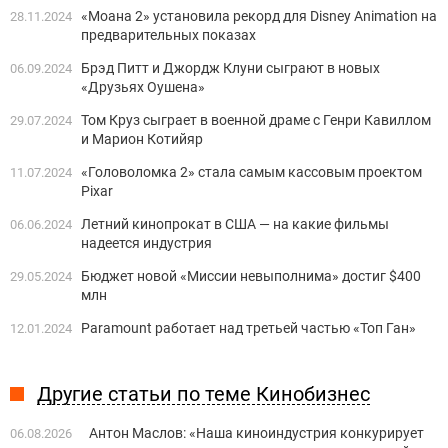
«Моана 2» установила рекорд для Disney Animation на
28.11.2024
предварительных показах
Брэд Питт и Джордж Клуни сыграют в новых
06.09.2024
«Друзьях Оушена»
Том Круз сыграет в военной драме с Генри Кавиллом
29.07.2024
и Марион Котийяр
«Головоломка 2» стала самым кассовым проектом
11.07.2024
Pixar
Летний кинопрокат в США — на какие фильмы
06.06.2024
надеется индустрия
Бюджет новой «Миссии невыполнима» достиг $400
29.05.2024
млн
Paramount работает над третьей частью «Топ Ган»
12.01.2024
Другие статьи по теме Кинобизнес
Антон Маслов: «Наша киноиндустрия конкурирует
06.08.2026