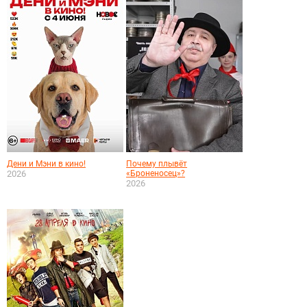
Дени и Мэни в кино!
Почему плывёт
2026
«Броненосец»?
2026