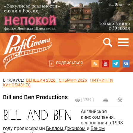
ПОДПИСАТЬСЯ
В ФОКУСЕ:
ВЕНЕЦИЯ 2026
СПБМКФ 2026
ПИТЧИНГИ
КИНОБИЗНЕС
Bill and Ben Productions
1789
Английская
кинокомпания,
основанная в 1998
году продюсерами
Биллом Джонсом
и
Беном