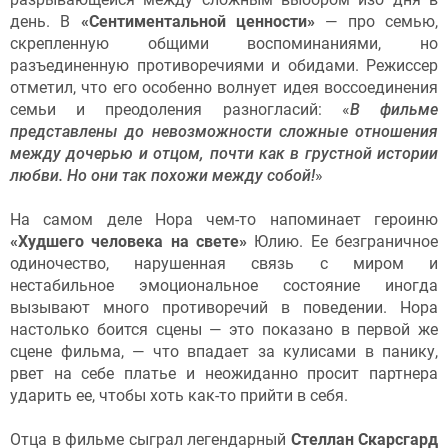
день. В
«Сентиментальной ценности»
— про семью,
скрепленную общими воспоминаниями, но
разъединенную противоречиями и обидами. Режиссер
отметил, что его особенно волнует идея воссоединения
семьи и преодоления разногласий: «
В фильме
представлены до невозможности сложные отношения
между дочерью и отцом, почти как в грустной истории
любви. Но они так похожи между собой!
»
На самом деле Нора чем-то напоминает героиню
«Худшего человека на свете»
Юлию. Ее безграничное
одиночество, нарушенная связь с миром и
нестабильное эмоциональное состояние иногда
вызывают много противоречий в поведении. Нора
настолько боится сцены — это показано в первой же
сцене фильма, — что впадает за кулисами в панику,
рвет на себе платье и неожиданно просит партнера
ударить ее, чтобы хоть как-то прийти в себя.
Отца в фильме сыграл легендарный
Стеллан Скарсгард