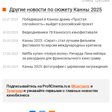
Елена Трусова
Другие новости по сюжету Канны 2025
Победившая в Каннах драма «Простая
03.07.2025
случайность» выйдет в российский прокат
Видеодневники 78 Каннского кинофестиваля
30.05.2025
Канны 2025: «Сират» стал лучшим фильмом
29.05.2025
фестиваля по версии международных критиков
Netflix купил «Новую волну» Ричарда Линклейтера
27.05.2025
за рекордную для франкоязычного кино сумму
Канны 2025: фотографии с церемонии награждения
25.05.2025
Подписывайтесь на ProfiCinema.ru в
ВКонтакте
и
Телеграм
и узнавайте первыми о главных новостях
кинобизнеса