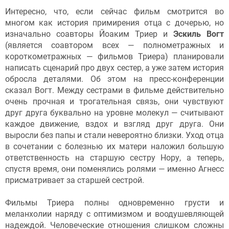
Интересно, что, если сейчас фильм смотрится во
многом как история примирения отца с дочерью, но
изначально соавторы Йоаким Триер и
Эскиль Вогт
(является соавтором всех — полнометражных и
короткометражных — фильмов Триера) планировали
написать сценарий про двух сестер, а уже затем история
обросла деталями. Об этом на пресс-конференции
сказал Вогт. Между сестрами в фильме действительно
очень прочная и трогательная связь, они чувствуют
друг друга буквально на уровне молекул — считывают
каждое движение, вздох и взгляд друг друга. Они
выросли без папы и стали невероятно близки. Уход отца
в сочетании с болезнью их матери наложил большую
ответственность на старшую сестру Нору, а теперь,
спустя время, они поменялись ролями — именно Агнесс
присматривает за старшей сестрой.
Фильмы Триера полны одновременно грусти и
меланхолии наряду с оптимизмом и воодушевляющей
надеждой. Человеческие отношения слишком сложны