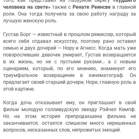
того, как представил на Лазурном берегу
«Худшего
человека на свете»
также с
Ренате Реинсве
в главной
роли. Она тогда получила за свою работу награду за
лучшую женскую роль.
Густав Борг — известный в прошлом режиссер, который
всего себя отдавал искусству, поэтому рано оставил
семью и двух дочерей — Нору и Агнесс. Когда мать уже
повзрослевших девочек умирает, Густав возвращается
в их жизнь, но не с пустыми руками… а с новым
сценарием, который, по его мнению, знаменует его
триумфальное возвращение в кинематограф. Он
предлагает своей старшей дочери, Норе, главную роль в
этой картине.
Когда дочь отказывает ему, он приглашает в свой
фильм молодую голливудскую звезду Рэйчел Кемпф.
Но на этом история препродакшена фильма не
заканчивается, остается слишком много нерешенных
вопросов, несказанных слов, непрожитых эмоций.