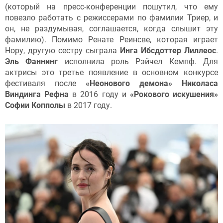
(который на пресс-конференции пошутил, что ему
повезло работать с режиссерами по фамилии Триер, и
он, не раздумывая, соглашается, когда слышит эту
фамилию). Помимо Ренате Реинсве, которая играет
Нору, другую сестру сыграла
Инга Ибсдоттер Лиллеос
.
Эль Фаннинг
исполнила роль Рэйчел Кемпф. Для
актрисы это третье появление в основном конкурсе
фестиваля после
«Неонового демона» Николаса
Виндинга Рефна
в 2016 году и
«Рокового искушения»
Софии Копполы
в 2017 году.