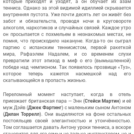
которые приходят и уходят, а он обучает их азам
тенниса. Однако за этой видимой идиллией скрывается
внутренняя пустота. Уже почти десять лет он живёт без
забот и обязательств, проводя ночи в круговороте
алкоголя, наркотиков и случайных связей. Каждое утро
он просыпается с похмельем в незнакомых местах, не
помня, что происходило накануне. Когда-то он сыграл
партию с испанским теннисистом, первой ракеткой
мира, Рафаэлем Надалем, и со временем слухи
превратили этот эпизод в миф о его (вымышленной)
победе над чемпионом. Так появилось прозвище «Туз»,
которое теперь кажется насмешкой над его
скатывающейся в пропасть жизнью.
Переломный момент наступает, когда в отель
приезжает британская пара — Энн (
Стейси Мартин
) и её
муж Дэйв (
Джек Фартинг
) с маленьким сыном Антоном
(
Дилан Торрелл
). Они выделяются на фоне остальных
постояльцев своей элегантностью и утончённостью.
Том соглашается давать Антону уроки тенниса, а вскоре
становится для его семьи не только инструктором, но и