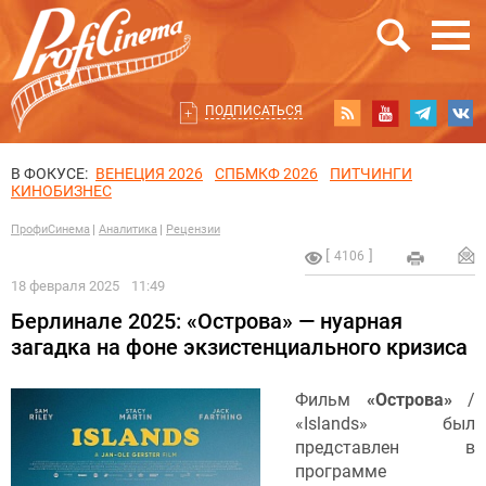
ПОДПИСАТЬСЯ
В ФОКУСЕ:
ВЕНЕЦИЯ 2026
СПБМКФ 2026
ПИТЧИНГИ
КИНОБИЗНЕС
ПрофиСинема
Аналитика
Рецензии
4106
18 февраля 2025
11:49
Берлинале 2025: «Острова» — нуарная
загадка на фоне экзистенциального кризиса
Фильм
«Острова»
/
«Islands» был
представлен в
программе