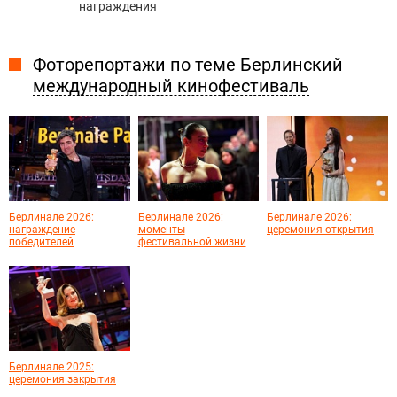
награждения
Фоторепортажи по теме Берлинский
международный кинофестиваль
Берлинале 2026:
Берлинале 2026:
Берлинале 2026:
награждение
моменты
церемония открытия
победителей
фестивальной жизни
Берлинале 2025:
церемония закрытия