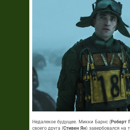
Недалекое будущее. Микки Барнс (
Роберт 
своего друга (
Стивен Ян
) завербовался на 