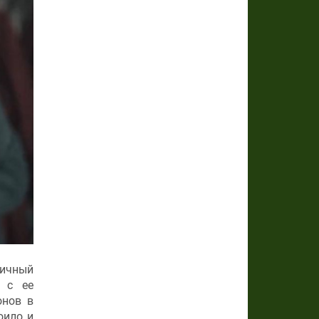
личный
. с ее
онов в
оило и