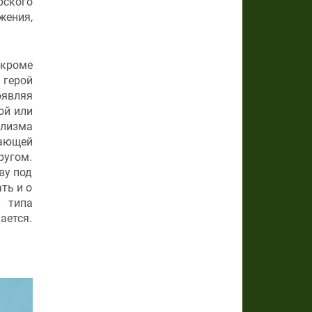
рского
жения,
 кроме
 герой
оявляя
ой или
илизма
дающей
ругом.
ву под
ть и о
и типа
ается.