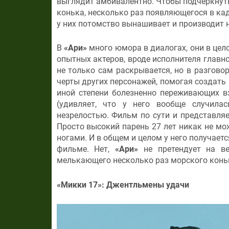
выглядит амбивалентно. Чтобы подчеркнуть
конька, несколько раз появляющегося в кад
у них потомство вынашивает и производит н
В
«Ари»
много юмора в диалогах, они в цело
опытных актеров, вроде исполнителя главн
не только сам раскрывается, но в разгово
черты других персонажей, помогая создать
иной степени болезненно переживающих в
(удивляет, что у него вообще случила
незрелостью. Фильм по сути и представля
Просто высокий парень 27 лет никак не мо
ногами. И в общем и целом у него получаетс
фильме. Нет,
«Ари»
не претендует на ве
мелькающего несколько раз морского конька
«Микки 17»: Джентльмены удачи