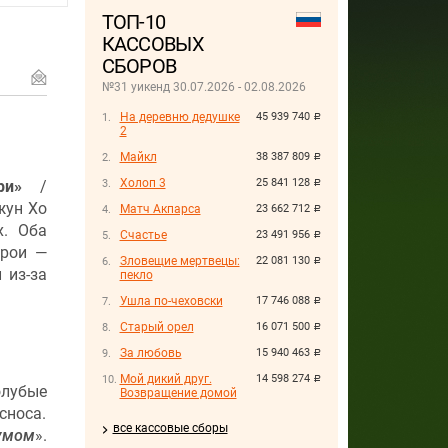
ТОП-10
КАССОВЫХ
СБОРОВ
№31 уикенд 30.07.2026 - 02.08.2026
На деревню дедушке
45 939 740
руб.
2
Майкл
38 387 809
руб.
Холоп 3
25 841 128
ри»
/
руб.
жун Хо
Матч Акпарса
23 662 712
руб.
х. Оба
Счастье
23 491 956
руб.
ерои —
Зловещие мертвецы:
22 081 130
руб.
 из-за
пекло
Ушла по-чеховски
17 746 088
руб.
Старый орел
16 071 500
руб.
За любовь
15 940 463
руб.
Мой дикий друг.
14 598 274
руб.
олубые
Возвращение домой
сноса.
все кассовые сборы
умом
».