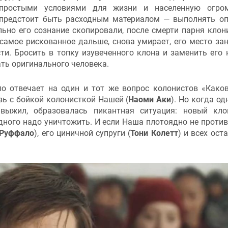
епростыми условиями для жизни и населенную огро
 предстоит быть расходным материалом — выполнять о
ьно его сознание скопировали, после смерти парня клон
самое рискованное дальше, снова умирает, его место за
ти. Бросить в топку изувеченного клона и заменить его
ать оригинального человека.
 отвечает на один и тот же вопрос колонистов «Каков
зь с бойкой колонисткой Нашей (
Наоми Аки
). Но когда о
 выжил, образовалась пикантная ситуация: новый кл
одного надо уничтожить. И если Наша плотоядно не против
 Руффало
), его циничной супруги (
Тони Колетт
) и всех ост