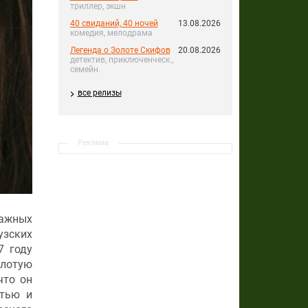
триллер, экшн
40 свиданий, 40 ночей
13.08.2026
комедия, мелодрама
Легенда о Золоте Скифов
20.08.2026
детектив, приключенческ.,
семейн.
все релизы
Реклама
ражных
зских
7 году
олотую
что он
стью и