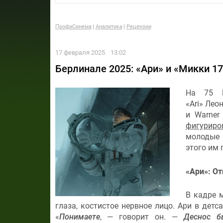
ПрофиСинема
Аналитика
Рецензии
17 февраля 2025
13:02
Берлинале 2025: «Ари» и «Микки 
На 75 Б
«Ari» Лео
и Warner
фигуриро
молодые 
этого им 
«Ари»: От
В кадре 
глаза, костистое нервное лицо. Ари в детс
«
Понимаете
, — говорит он. —
Деснос б