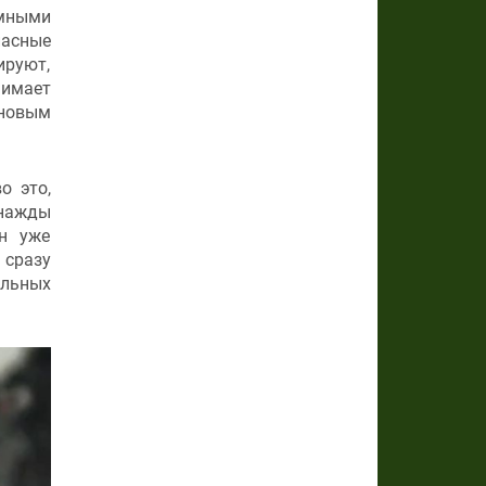
мными
пасные
ируют,
нимает
 новым
о это,
днажды
он уже
 сразу
альных