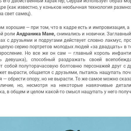
 его двойственный характер, Серрай использует образ мо
ре (как известно, у коньков необычная технология размно
а свет самец).
м хорошие — при том, что в кадре есть и импровизация, а
ой роли
Андраника Мане,
снимались и новички. Заглавный
рах с друзьями и подругами действует словно лакмус, пр
 целую серию портретов молодых людей «за двадцать» в т
зросление. Но все же он сам — главный король инфант
сь девушка), способный раздражать своей всепобеж
ет собой полуторачасовую болтовню персонажей друг с д
жет вырасти, общается с друзьями, пытаясь нащупать поч
я — обрести опору, но не вырасти. То же самое можно сказа
личие, но, несмотря на некоторые навязчивые детал
, в общем и целом какой-то смысл нащупать у него получ