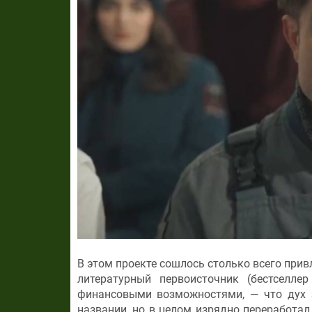
В этом проекте сошлось столько всего прив
литературный первоисточник (бестселл
финансовыми возможностями, — что дух з
названии, но в целом изрядно переработал