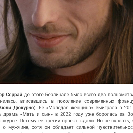
ор Серрай
до этого Берлинале было всего два полномет
илась, вписавшись в поколение современных францу
Жюли Дюкурно
). Ее «Молодая женщина» выиграла в 201
а драма «Мать и сын» в 2022 году уже боролась за З
курсе. Потому ее третий проект ждали. Но не сказать, 
 о мужчине, хотя он обладает сильной чувствительно