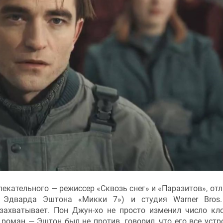
лекательного — режиссер «Сквозь снег» и «Паразитов», от
ер Эдварда Эштона «Микки 7») и студия Warner Bros
ахватывает. Пон Джун-хо не просто изменил число кл
 роман — Эштон был не против, говорил, что его все устр