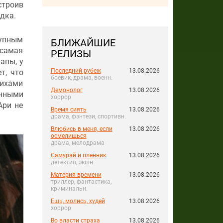
строив
дка.
рупным
БЛИЖАЙШИЕ
 самая
РЕЛИЗЫ
апы, у
Последний рубеж
13.08.2026
т, что
боевик, драма, военн.
тихами
Демонолог
13.08.2026
енными
хоррор
Ари не
Время сиять
13.08.2026
драма, фэнтези, спортивн.
Влюбись в меня, если
13.08.2026
осмелишься
драма, мелодрама
Самурай и пленник
13.08.2026
детектив, экшн
Материя времени
13.08.2026
триллер, фантастика,
криминальн.
Ешь, молись, худей
13.08.2026
хоррор
Во власти страха
13.08.2026