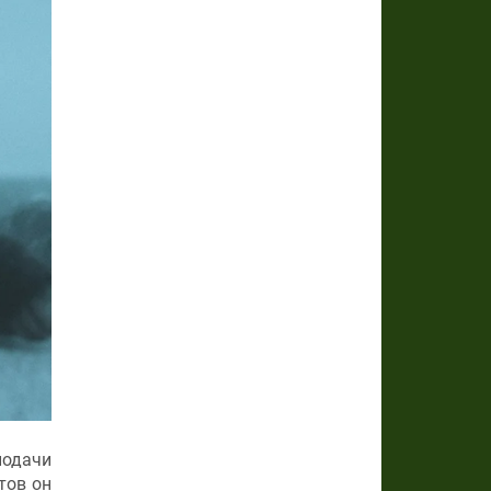
подачи
тов он