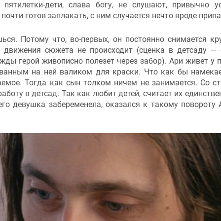
 пятилетки-дети, слава богу, не слушают, привычно у
почти готов заплакать, с ним случается нечто вроде припа
ься. Потому что, во-первых, он постоянно снимается к
го движения сюжета не происходит (сценка в детсаду —
жды герой живописно полезет через забор). Ари живет у п
ванным на ней валиком для краски. Что как бы намекае
аемое. Тогда как сын толком ничем не занимается. Со с
работу в детсад. Так как любит детей, считает их единств
го девушка забеременела, оказался к такому повороту 