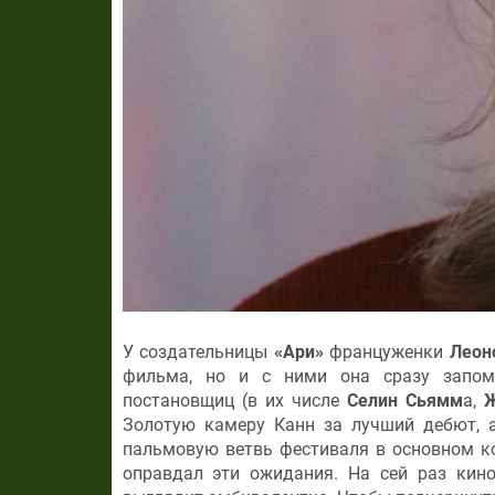
У создательницы
«Ари»
француженки
Леон
фильма, но и с ними она сразу запомн
постановщиц (в их числе
Селин Сьямм
а,
Золотую камеру Канн за лучший дебют, 
пальмовую ветвь фестиваля в основном кон
оправдал эти ожидания. На сей раз кино