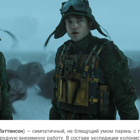
Паттинсон
) — симпатичный, не блещущий умом парень с 
трудную внеземную работу. В составе экспедиции колонис