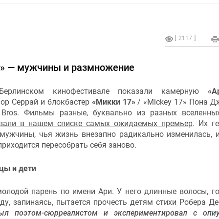
2117
17» — мужчины и размножение
ерлинском кинофестивале показали камерную
«А
нор Серрай и блокбастер
«Микки 17»
/ «Mickey 17» Пона Д
 Bros. Фильмы разные, буквально из разных вселенны
вали в нашем списке самых ожидаемых премьер
. Их г
мужчины, чья жизнь внезапно радикально изменилась, и
приходится пересобрать себя заново.
цы и дети
молодой парень по имени Ари. У него длинные волосы, г
аду, запинаясь, пытается прочесть детям стихи Робера Де
ыл поэтом-сюрреалистом и экспериментировал с опи