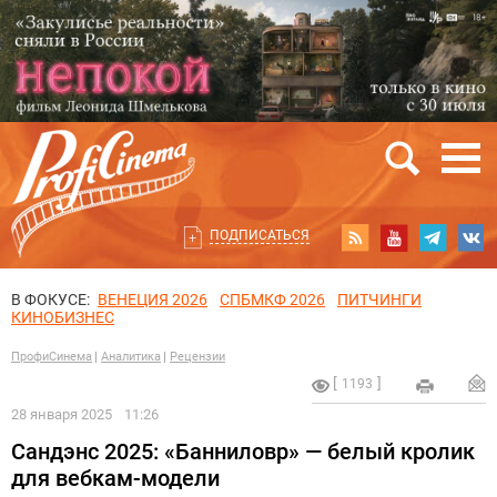
ПОДПИСАТЬСЯ
В ФОКУСЕ:
ВЕНЕЦИЯ 2026
СПБМКФ 2026
ПИТЧИНГИ
КИНОБИЗНЕС
ПрофиСинема
Аналитика
Рецензии
1193
28 января 2025
11:26
Сандэнс 2025: «Банниловр» — белый кролик
для вебкам-модели