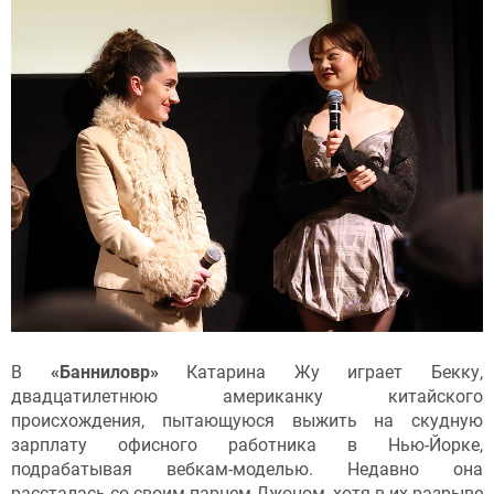
В
«Банниловр»
Катарина Жу играет Бекку,
двадцатилетнюю американку китайского
происхождения, пытающуюся выжить на скудную
зарплату офисного работника в Нью-Йорке,
подрабатывая вебкам-моделью. Недавно она
рассталась со своим парнем Джоном, хотя в их разрыве