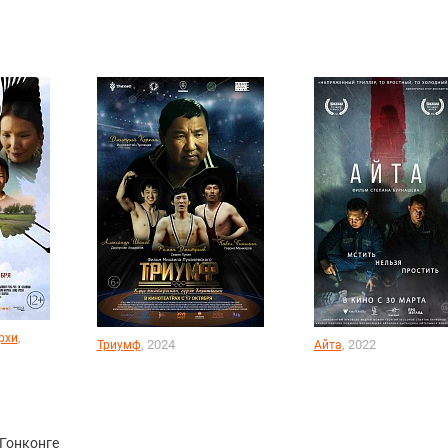
,
рхи
, 2024
, 2022
Триумф
Айта
 Гонконге