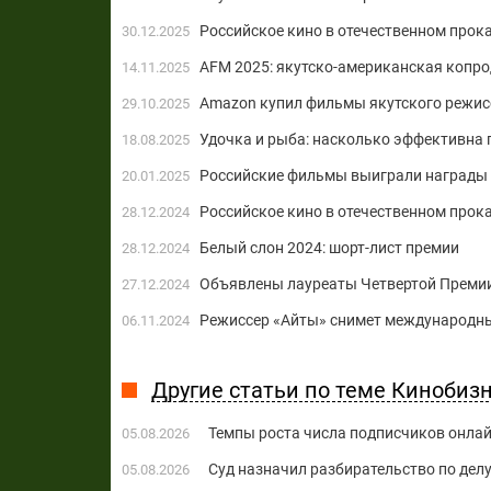
Российское кино в отечественном прока
30.12.2025
AFM 2025: якутско-американская копр
14.11.2025
Amazon купил фильмы якутского режис
29.10.2025
Удочка и рыба: насколько эффективна
18.08.2025
Российские фильмы выиграли награды 
20.01.2025
Российское кино в отечественном прока
28.12.2024
Белый слон 2024: шорт-лист премии
28.12.2024
Объявлены лауреаты Четвертой Премии
27.12.2024
Режиссер «Айты» снимет международны
06.11.2024
Другие статьи по теме Кинобиз
Темпы роста числа подписчиков онла
05.08.2026
Суд назначил разбирательство по делу
05.08.2026