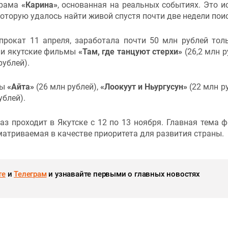
драма
«Карина»
,
основанная на реальных событиях. Это и
которую удалось найти живой спустя почти две недели пои
рокат 11 апреля, заработала почти 50 млн рублей тол
шли якутские фильмы
«Там, где танцуют стерхи»
(26,2 млн р
рублей).
ны
«Айта»
(26 млн рублей),
«Лоокуут и Ньургусун»
(22 млн ру
ублей).
 проходит в Якутске с 12 по 13 ноября. Главная тема 
атриваемая в качестве приоритета для развития страны.
те
и
Телеграм
и узнавайте первыми о главных новостях