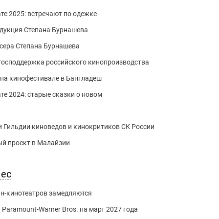
те 2025: встречают по одежке
одукция Степана Бурнашева
сера Степана Бурнашева
 господдержка российского кинопроизводства
на кинофестивале в Бангладеш
те 2024: старые сказки о новом
 Гильдии киноведов и кинокритиков СК России
й проект в Малайзии
нес
йн-кинотеатров замедляются
 Paramount-Warner Bros. на март 2027 года