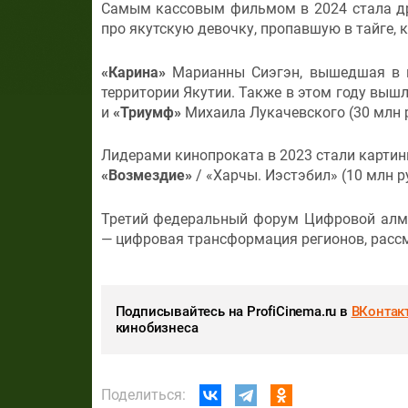
Самым кассовым фильмом в 2024 стала 
про якутскую девочку, пропавшую в тайге, 
«Карина»
Марианны Сиэгэн, вышедшая в п
территории Якутии. Также в этом году вы
и
«Триумф»
Михаила Лукачевского (30 млн 
Лидерами кинопроката в 2023 стали карти
«Возмездие»
/ «Харчы. Иэстэбил» (10 млн р
Третий федеральный форум Цифровой алмаз
— цифровая трансформация регионов, рассм
Подписывайтесь на ProfiCinema.ru в
ВКонтак
кинобизнеса
Поделиться: