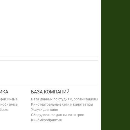
ИКА
БАЗА КОМПАНИЙ
офиСинема
База данных по студиям, организациям
инобизнесе
Кинотеатральные сети и кинотеатры
сборы
Услуги для кино
Оборудование для кинотеатров
Киномероприятия