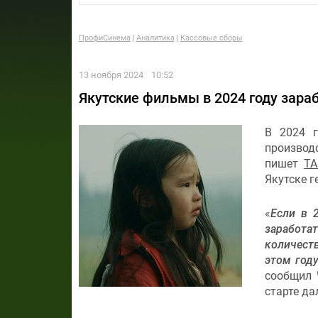
ПрофиСинема
Аналитика
Кассовые сборы
13 ноября 2024
10:52
Якутские фильмы в 2024 году зара
В 2024 г
производс
пишет
ТА
Якутске г
«
Если в 
заработа
количеств
этом год
сообщил 
старте да