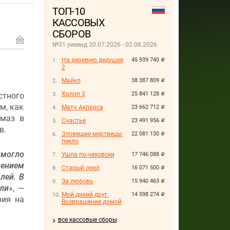
ТОП-10
КАССОВЫХ
СБОРОВ
№31 уикенд 30.07.2026 - 02.08.2026
На деревню дедушке
45 939 740
руб.
2
Майкл
38 387 809
руб.
Холоп 3
25 841 128
тного
руб.
м, как
Матч Акпарса
23 662 712
руб.
лмаз в
Счастье
23 491 956
руб.
в.
Зловещие мертвецы:
22 081 130
руб.
пекло
 могло
Ушла по-чеховски
17 746 088
руб.
чением
Старый орел
16 071 500
руб.
лей. В
За любовь
15 940 463
руб.
ли
», —
Мой дикий друг.
14 598 274
руб.
рия на
Возвращение домой
все кассовые сборы