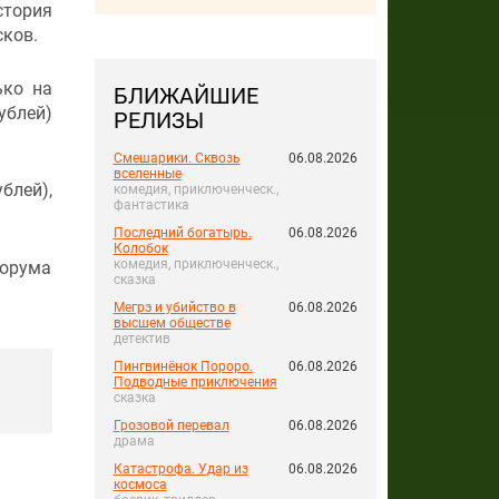
стория
сков.
ько на
БЛИЖАЙШИЕ
ублей)
РЕЛИЗЫ
Смешарики. Сквозь
06.08.2026
вселенные
блей),
комедия, приключенческ.,
фантастика
Последний богатырь.
06.08.2026
Колобок
комедия, приключенческ.,
форума
сказка
Мегрэ и убийство в
06.08.2026
высшем обществе
детектив
Пингвинёнок Пороро.
06.08.2026
Подводные приключения
сказка
Грозовой перевал
06.08.2026
драма
Катастрофа. Удар из
06.08.2026
космоса