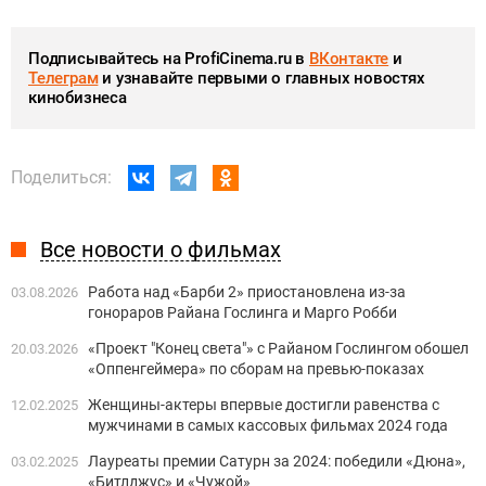
Подписывайтесь на ProfiCinema.ru в
ВКонтакте
и
Телеграм
и узнавайте первыми о главных новостях
кинобизнеса
Поделиться:
Все новости о фильмах
Работа над «Барби 2» приостановлена из-за
03.08.2026
гонораров Райана Гослинга и Марго Робби
«Проект "Конец света"» с Райаном Гослингом обошел
20.03.2026
«Оппенгеймера» по сборам на превью-показах
Женщины-актеры впервые достигли равенства с
12.02.2025
мужчинами в самых кассовых фильмах 2024 года
Лауреаты премии Сатурн за 2024: победили «Дюна»,
03.02.2025
«Битлджус» и «Чужой»