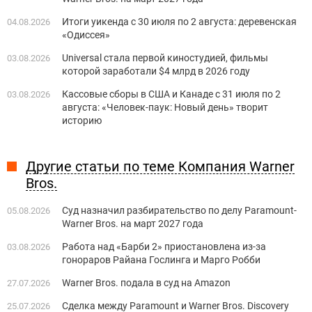
Итоги уикенда с 30 июля по 2 августа: деревенская
04.08.2026
«Одиссея»
Universal стала первой киностудией, фильмы
03.08.2026
которой заработали $4 млрд в 2026 году
Кассовые сборы в США и Канаде с 31 июля по 2
03.08.2026
августа: «Человек-паук: Новый день» творит
историю
Другие статьи по теме Компания Warner
Bros.
Суд назначил разбирательство по делу Paramount-
05.08.2026
Warner Bros. на март 2027 года
Работа над «Барби 2» приостановлена из-за
03.08.2026
гонораров Райана Гослинга и Марго Робби
Warner Bros. подала в суд на Amazon
27.07.2026
Сделка между Paramount и Warner Bros. Discovery
25.07.2026