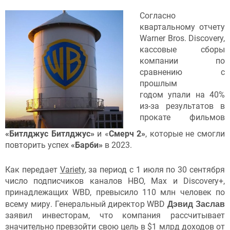
Согласно
квартальному отчету
Warner Bros. Discovery,
кассовые сборы
компании по
сравнению с
прошлым
годом упали на 40%
из-за результатов в
прокате фильмов
«Битлджус Битлджус»
и «
Смерч 2»
, которые не смогли
повторить успех
«Барби»
в
2023.
Как передает
Variety
, за период с 1 июля по 30 сентября
число подписчиков каналов HBO, Max и Discovery+,
принадлежащих WBD, превысило 110 млн человек по
Дэвид Заслав
всему миру. Генеральный директор WBD
заявил инвесторам, что компания рассчитывает
значительно превзойти свою цель в $1 млрд доходов от