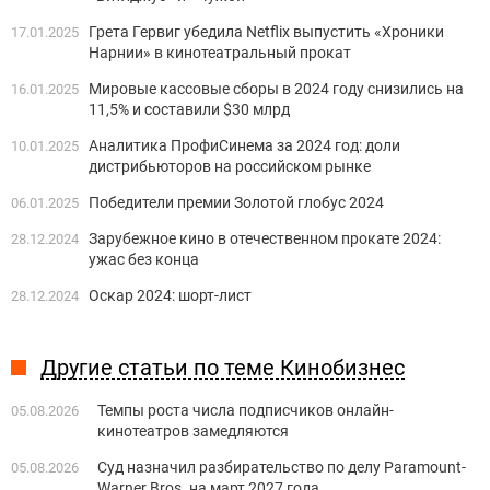
Грета Гервиг убедила Netflix выпустить «Хроники
17.01.2025
Нарнии» в кинотеатральный прокат
Мировые кассовые сборы в 2024 году снизились на
16.01.2025
11,5% и составили $30 млрд
Аналитика ПрофиСинема за 2024 год: доли
10.01.2025
дистрибьюторов на российском рынке
Победители премии Золотой глобус 2024
06.01.2025
Зарубежное кино в отечественном прокате 2024:
28.12.2024
ужас без конца
Оскар 2024: шорт-лист
28.12.2024
Другие статьи по теме Кинобизнес
Темпы роста числа подписчиков онлайн-
05.08.2026
кинотеатров замедляются
Суд назначил разбирательство по делу Paramount-
05.08.2026
Warner Bros. на март 2027 года