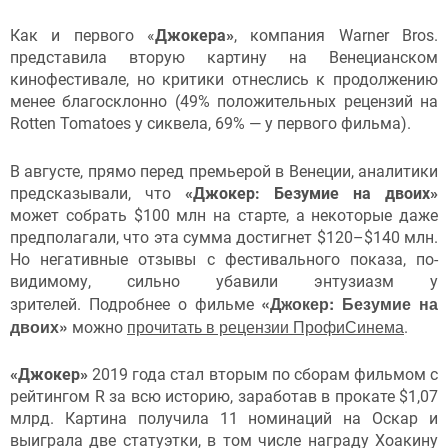
Как и первого «
Джокера»
, компания Warner Bros.
представила вторую картину на Венецианском
кинофестивале, но критики отнеслись к продолжению
менее благосклонно (49% положительных рецензий на
Rotten Tomatoes у сиквела, 69% — у первого фильма).
В августе, прямо перед премьерой в Венеции, аналитики
предсказывали, что
«Джокер: Безумие на двоих»
может собрать $100 млн на старте, а некоторые даже
предполагали, что эта сумма достигнет $120–$140 млн.
Но негативные отзывы с фестивального показа, по-
видимому, сильно убавили энтузиазм у
«Джокер: Безумие на
зрителей. Подробнее о фильме
двоих»
прочитать в рецензии ПрофиСинема
можно
.
«Джокер»
2019 года стал вторым по сборам фильмом с
рейтингом R за всю историю, заработав в прокате $1,07
млрд. Картина получила 11 номинаций на Оскар и
выиграла две статуэтки, в том числе награду Хоакину