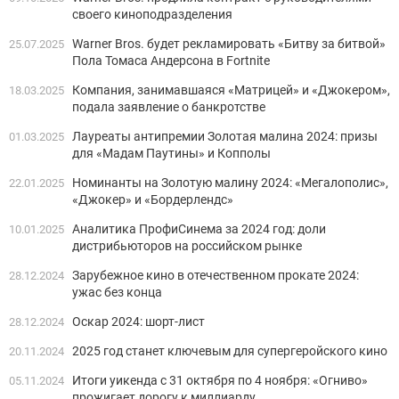
своего киноподразделения
Warner Bros. будет рекламировать «Битву за битвой»
25.07.2025
Пола Томаса Андерсона в Fortnite
Компания, занимавшаяся «Матрицей» и «Джокером»,
18.03.2025
подала заявление о банкротстве
Лауреаты антипремии Золотая малина 2024: призы
01.03.2025
для «Мадам Паутины» и Копполы
Номинанты на Золотую малину 2024: «Мегалополис»,
22.01.2025
«Джокер» и «Бордерлендс»
Аналитика ПрофиСинема за 2024 год: доли
10.01.2025
дистрибьюторов на российском рынке
Зарубежное кино в отечественном прокате 2024:
28.12.2024
ужас без конца
Оскар 2024: шорт-лист
28.12.2024
2025 год станет ключевым для супергеройского кино
20.11.2024
Итоги уикенда с 31 октября по 4 ноября: «Огниво»
05.11.2024
прожигает дорогу к миллиарду