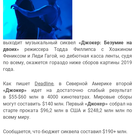
выходит музыкальный сиквел
«Джокер: Безумие на
двоих»
режиссера Тодда Филлипса с Хоакином
Фениксом и Леди Гагой, но дебютная касса ленты, судя
по всему, окажется гораздо ниже сборов картины 2019
года.
Как пишет
Deadline
, в Северной Америке второй
«Джокер»
идет на достаточно слабый результат
в $55-$60 млн в 4000 кинотеатрах. Мировые сборы
«Джокер»
могут составить $140 млн. Первый
собрал на
старте проката $96,2 млн в США и $248,2 млн млн по
всему миру.
Сообщается, что бюджет сиквела составил $190+ млн.