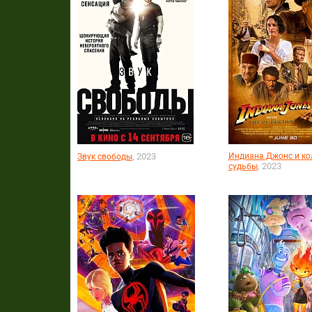
, 2023
Индиана Джонс и ко
Звук свободы
, 2023
судьбы