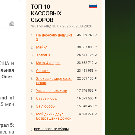
ТОП-10
КАССОВЫХ
СБОРОВ
№31 уикенд 30.07.2026 - 02.08.2026
На деревню дедушке
45 939 740
руб.
2
Майкл
38 387 809
руб.
Холоп 3
25 841 128
руб.
 США и
Матч Акпарса
23 662 712
руб.
ельная
Счастье
23 491 956
руб.
t One»
.
Зловещие мертвецы:
22 081 130
руб.
пекло
Ушла по-чеховски
17 746 088
руб.
und of
Старый орел
16 071 500
руб.
,5 млн
За любовь
15 940 463
руб.
Мой дикий друг.
14 598 274
руб.
Возвращение домой
рал 5:
все кассовые сборы
ась на