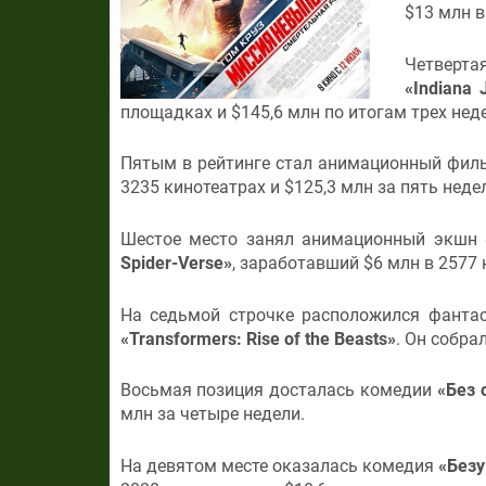
$13 млн в
Четверта
«Indiana 
площадках и $145,6 млн по итогам трех нед
Пятым в рейтинге стал анимационный фи
3235 кинотеатрах и $125,3 млн за пять неде
Шестое место занял анимационный экшн
Spider-Verse»
, заработавший $6 млн в 2577 
На седьмой строчке расположился фанта
«Transformers: Rise of the Beasts»
. Он собра
Восьмая позиция досталась комедии
«Без 
млн за четыре недели.
На девятом месте оказалась комедия
«Безу