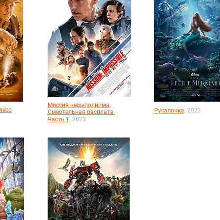
Миссия невыполнима.
лесо
, 2023
Русалочка
Смертельная расплата.
, 2023
Часть 1