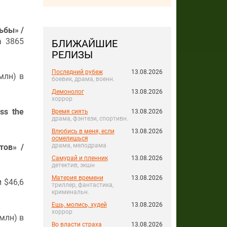
ьбы» /
а 3865
БЛИЖАЙШИЕ
РЕЛИЗЫ
Последний рубеж
13.08.2026
млн) в
боевик, драма, военн.
Демонолог
13.08.2026
хоррор
ss the
Время сиять
13.08.2026
драма, фэнтези, спортивн.
Влюбись в меня, если
13.08.2026
осмелишься
драма, мелодрама
тов» /
Самурай и пленник
13.08.2026
детектив, экшн
Материя времени
13.08.2026
 $46,6
триллер, фантастика,
криминальн.
Ешь, молись, худей
13.08.2026
хоррор
 млн) в
Во власти страха
13.08.2026