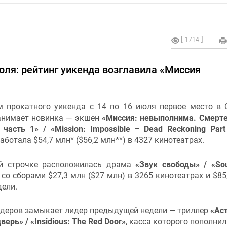
1714
юля: рейтинг уикенда возглавила «Миссия
м прокатного уикенда с 14 по 16 июля первое место в
анимает новинка — экшен
«Миссия: невыполнима. Смерт
 часть 1» / «Mission: Impossible – Dead Reckoning Par
аботала $54,7 млн* ($56,2 млн**) в 4327 кинотеатрах.
й строчке расположилась драма
«Звук свободы» / «So
»
со сборами $27,3 млн ($27 млн) в 3265 кинотеатрах и $85
дели.
идеров замыкает лидер предыдущей недели — триллер
«Аст
верь» / «Insidious: The Red Door»
, касса которого пополнил