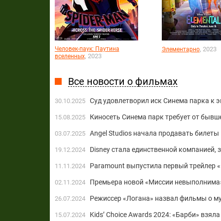
Человек-паук: Паутина
, 2023
Элементарно
, 2023
вселенных
Все новости о фильмах
Суд удовлетворил иск Синема парка к эк
30.10.2025
Киносеть Синема парк требует от бывшег
15.08.2025
Angel Studios начала продавать билеты
03.07.2025
Disney стала единственной компанией, 
19.12.2024
Paramount выпустила первый трейлер 
11.11.2024
Премьера новой «Миссии невыполнима»
02.11.2024
Режиссер «Логана» назвал фильмы о м
26.07.2024
Kids’ Choice Awards 2024: «Барби» взял
15.07.2024