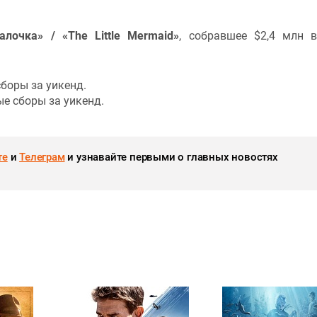
алочка» / «The Little Mermaid»
, собравшее $2,4 млн 
сборы за уикенд.
ые сборы за уикенд.
те
и
Телеграм
и узнавайте первыми о главных новостях