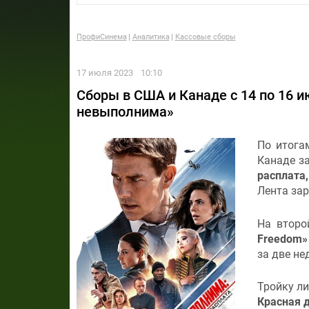
ПрофиСинема
Аналитика
Кассовые сборы
17 июля 2023
10:10
Сборы в США и Канаде с 14 по 16 и
невыполнима»
По итога
Канаде з
расплата,
Лента зар
На второ
Freedom
за две не
Тройку л
Красная д