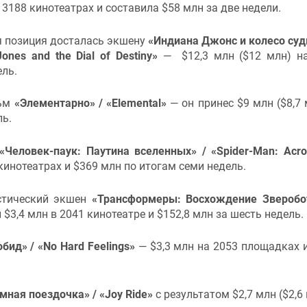
 3188 кинотеатрах и составила $58 млн за две недели.
я позиция досталась экшену
«Индиана Джонс и колесо суд
Jones and the Dial of Destiny»
— $12,3 млн ($12 млн) н
ель.
льм
«Элементарно» / «Elemental»
— он принес $9 млн ($8,7 
ль.
«Человек-паук: Паутина вселенных» / «Spider-Man: Acro
кинотеатрах и $369 млн по итогам семи недель.
стический экшен
«Трансформеры: Восхождение Зверобо
л $3,4 млн в 2041 кинотеатре и $152,8 млн за шесть недель.
обид» / «No Hard Feelings»
— $3,3 млн на 2053 площадках и
мная поездочка» / «Joy Ride»
с результатом $2,7 млн ($2,6