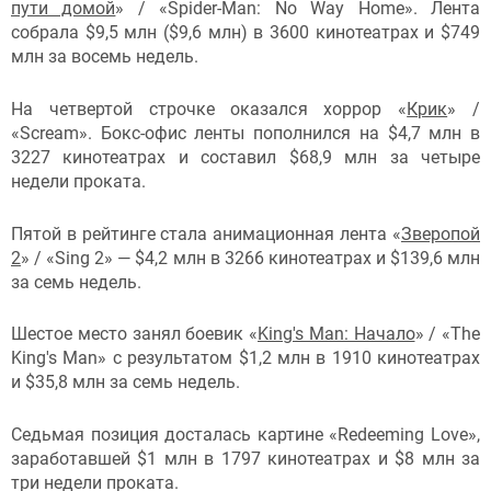
пути домой
» / «Spider-Man: No Way Home». Лента
собрала $9,5 млн ($9,6 млн) в 3600 кинотеатрах и $749
млн за восемь недель.
На четвертой строчке оказался хоррор «
Крик
» /
«Scream». Бокс-офис ленты пополнился на $4,7 млн в
3227 кинотеатрах и составил $68,9 млн за четыре
недели проката.
Пятой в рейтинге стала анимационная лента «
Зверопой
2
» / «Sing 2» — $4,2 млн в 3266 кинотеатрах и $139,6 млн
за семь недель.
Шестое место занял боевик «
King's Man: Начало
» / «The
King's Man» с результатом $1,2 млн в 1910 кинотеатрах
и $35,8 млн за семь недель.
Седьмая позиция досталась картине «Redeeming Love»,
заработавшей $1 млн в 1797 кинотеатрах и $8 млн за
три недели проката.