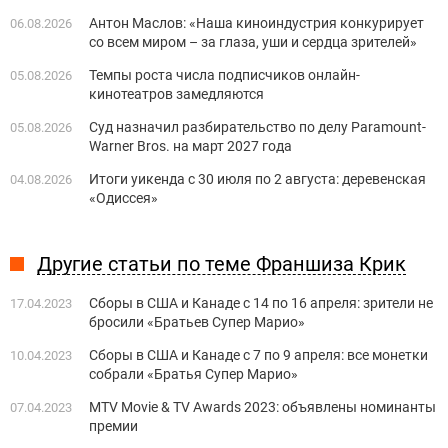
Антон Маслов: «Наша киноиндустрия конкурирует
06.08.2026
со всем миром – за глаза, уши и сердца зрителей»
Темпы роста числа подписчиков онлайн-
05.08.2026
кинотеатров замедляются
Суд назначил разбирательство по делу Paramount-
05.08.2026
Warner Bros. на март 2027 года
Итоги уикенда с 30 июля по 2 августа: деревенская
04.08.2026
«Одиссея»
Другие статьи по теме Франшиза Крик
Сборы в США и Канаде с 14 по 16 апреля: зрители не
17.04.2023
бросили «Братьев Супер Марио»
Сборы в США и Канаде с 7 по 9 апреля: все монетки
10.04.2023
собрали «Братья Супер Марио»
MTV Movie & TV Awards 2023: объявлены номинанты
07.04.2023
премии