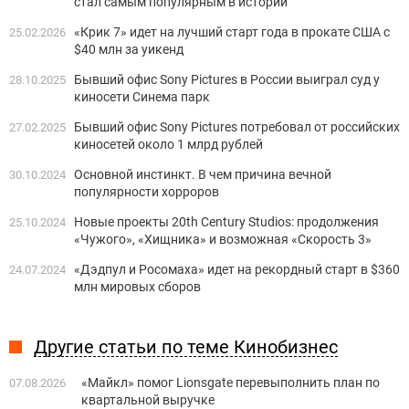
стал самым популярным в истории
«Крик 7» идет на лучший старт года в прокате США с
25.02.2026
$40 млн за уикенд
Бывший офис Sony Pictures в России выиграл суд у
28.10.2025
киносети Синема парк
Бывший офис Sony Pictures потребовал от российских
27.02.2025
киносетей около 1 млрд рублей
Основной инстинкт. В чем причина вечной
30.10.2024
популярности хорроров
Новые проекты 20th Century Studios: продолжения
25.10.2024
«Чужого», «Хищника» и возможная «Скорость 3»
«Дэдпул и Росомаха» идет на рекордный старт в $360
24.07.2024
млн мировых сборов
Другие статьи по теме Кинобизнес
«Майкл» помог Lionsgate перевыполнить план по
07.08.2026
квартальной выручке