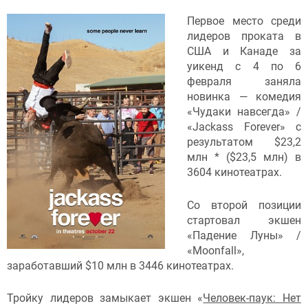
Первое место среди
лидеров проката в
США и Канаде за
уикенд с 4 по 6
февраля заняла
новинка — комедия
«Чудаки навсегда» /
«Jackass Forever» с
результатом $23,2
млн * ($23,5 млн) в
3604 кинотеатрах.
Со второй позиции
стартовал экшен
«Падение Луны» /
«Moonfall»,
заработавший $10 млн в 3446 кинотеатрах.
Тройку лидеров замыкает экшен «
Человек-паук: Нет