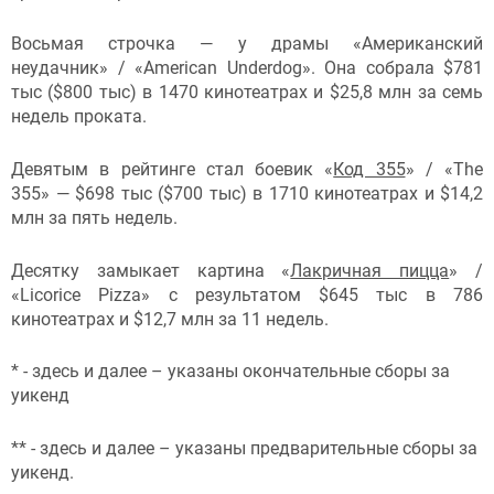
Восьмая строчка — у драмы «Американский
неудачник» / «American Underdog». Она собрала $781
тыс ($800 тыс) в 1470 кинотеатрах и $25,8 млн за семь
недель проката.
Девятым в рейтинге стал боевик «
Код 355
» / «The
355» — $698 тыс ($700 тыс) в 1710 кинотеатрах и $14,2
млн за пять недель.
Десятку замыкает картина «
Лакричная пицца
» /
«Licorice Pizza» с результатом $645 тыс в 786
кинотеатрах и $12,7 млн за 11 недель.
* - здесь и далее – указаны окончательные сборы за
уикенд
** - здесь и далее – указаны предварительные сборы за
уикенд.