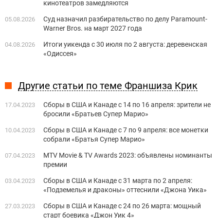
кинотеатров замедляются
Суд назначил разбирательство по делу Paramount-
05.08.2026
Warner Bros. на март 2027 года
Итоги уикенда с 30 июля по 2 августа: деревенская
04.08.2026
«Одиссея»
Другие статьи по теме Франшиза Крик
Сборы в США и Канаде с 14 по 16 апреля: зрители не
17.04.2023
бросили «Братьев Супер Марио»
Сборы в США и Канаде с 7 по 9 апреля: все монетки
10.04.2023
собрали «Братья Супер Марио»
MTV Movie & TV Awards 2023: объявлены номинанты
07.04.2023
премии
Сборы в США и Канаде с 31 марта по 2 апреля:
03.04.2023
«Подземелья и драконы» оттеснили «Джона Уика»
Сборы в США и Канаде с 24 по 26 марта: мощный
27.03.2023
старт боевика «Джон Уик 4»