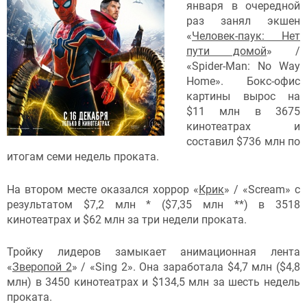
января в очередной
раз занял экшен
«
Человек-паук: Нет
пути домой
» /
«Spider-Man: No Way
Home». Бокс-офис
картины вырос на
$11 млн в 3675
кинотеатрах и
составил $736 млн по
итогам семи недель проката.
На втором месте оказался хоррор «
Крик
» / «Scream» с
результатом $7,2 млн * ($7,35 млн **) в 3518
кинотеатрах и $62 млн за три недели проката.
Тройку лидеров замыкает анимационная лента
«
Зверопой 2
» / «Sing 2». Она заработала $4,7 млн ($4,8
млн) в 3450 кинотеатрах и $134,5 млн за шесть недель
проката.