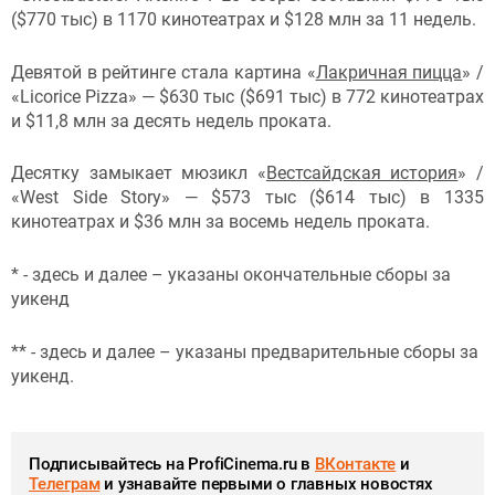
($770 тыс) в 1170 кинотеатрах и $128 млн за 11 недель.
Девятой в рейтинге стала картина «
Лакричная пицца
» /
«Licorice Pizza» — $630 тыс ($691 тыс) в 772 кинотеатрах
и $11,8 млн за десять недель проката.
Десятку замыкает мюзикл «
Вестсайдская история
» /
«West Side Story» — $573 тыс ($614 тыс) в 1335
кинотеатрах и $36 млн за восемь недель проката.
* - здесь и далее – указаны окончательные сборы за
уикенд
** - здесь и далее – указаны предварительные сборы за
уикенд.
Подписывайтесь на ProfiCinema.ru в
ВКонтакте
и
Телеграм
и узнавайте первыми о главных новостях