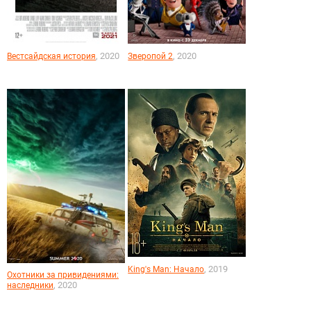
, 2020
, 2020
Вестсайдская история
Зверопой 2
, 2019
King's Man: Начало
Охотники за привидениями:
, 2020
наследники