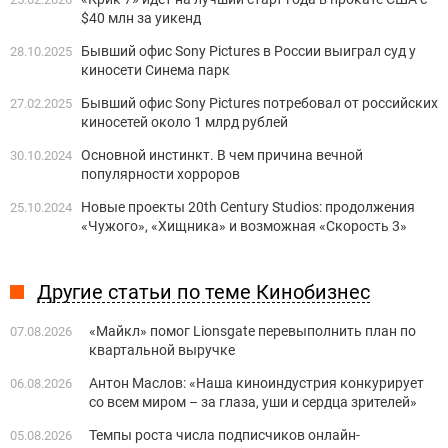
$40 млн за уикенд
Бывший офис Sony Pictures в России выиграл суд у
28.10.2025
киносети Синема парк
Бывший офис Sony Pictures потребовал от российских
27.02.2025
киносетей около 1 млрд рублей
Основной инстинкт. В чем причина вечной
30.10.2024
популярности хорроров
Новые проекты 20th Century Studios: продолжения
25.10.2024
«Чужого», «Хищника» и возможная «Скорость 3»
Другие статьи по теме Кинобизнес
«Майкл» помог Lionsgate перевыполнить план по
07.08.2026
квартальной выручке
Антон Маслов: «Наша киноиндустрия конкурирует
06.08.2026
со всем миром – за глаза, уши и сердца зрителей»
Темпы роста числа подписчиков онлайн-
05.08.2026