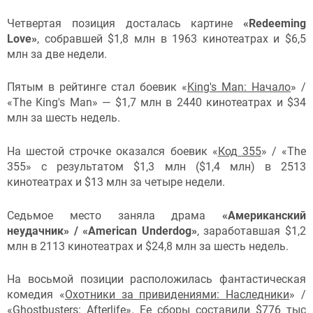
Четвертая позиция досталась картине
«Redeeming
Love»
, собравшей $1,8 млн в 1963 кинотеатрах и $6,5
млн за две недели.
Пятым в рейтинге стал боевик «
King's Man: Начало
» /
«The King's Man» — $1,7 млн в 2440 кинотеатрах и $34
млн за шесть недель.
На шестой строчке оказался боевик «
Код 355
» / «The
355» с результатом $1,3 млн ($1,4 млн) в 2513
кинотеатрах и $13 млн за четыре недели.
Седьмое место заняла драма
«Американский
неудачник» / «American Underdog»
, заработавшая $1,2
млн в 2113 кинотеатрах и $24,8 млн за шесть недель.
На восьмой позиции расположилась фантастическая
комедия «
Охотники за привидениями: Наследники
» /
«Ghostbusters: Afterlife». Ее сборы составили $776 тыс