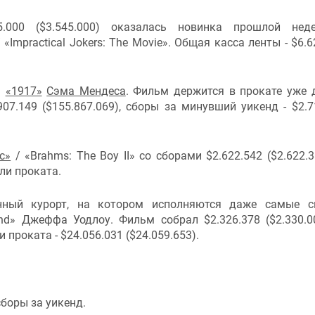
.000 ($3.545.000) оказалась новинка прошлой нед
mpractical Jokers: The Movie». Общая касса ленты - $6.6
а
«1917»
Сэма Мендеса
. Фильм держится в прокате уже 
907.149 ($155.867.069), сборы за минувший уикенд - $2.7
с»
/ «Brahms: The Boy II» со сборами $2.622.542 ($2.622.3
ели проката.
нный курорт, на котором исполняются даже самые с
and» Джеффа Уодлоу. Фильм собрал $2.326.378 ($2.330.0
 проката - $24.056.031 ($24.059.653).
сборы за уикенд.