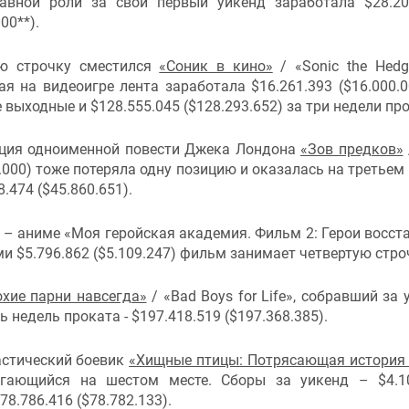
авной роли за свой первый уикенд заработала $28.20
00**).
ю строчку сместился
«Соник в кино»
/ «Sonic the Hedg
я на видеоигре лента заработала $16.261.393 ($16.000.0
выходные и $128.555.045 ($128.293.652) за три недели про
ция одноименной повести Джека Лондона
«Зов предков»
05.000) тоже потеряла одну позицию и оказалась на третьем 
.474 ($45.860.651).
 – аниме «Моя геройская академия. Фильм 2: Герои восста
ами $5.796.862 ($5.109.247) фильм занимает четвертую стро
хие парни навсегда»
/ «Bad Boys for Life», собравший за 
ь недель проката - $197.418.519 ($197.368.385).
астический боевик
«Хищные птицы: Потрясающая история
лагающийся на шестом месте. Сборы за уикенд – $4.1
78.786.416 ($78.782.133).