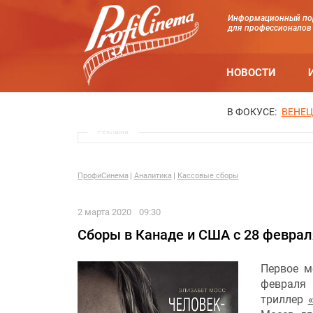
Информационный по
для профессионалов
НОВОСТИ
В ФОКУСЕ:
ВЕНЕЦ
Реклама
ПрофиСинема
Аналитика
Кассовые сборы
2 марта 2020
09:30
Сборы в Канаде и США с 28 феврал
Первое м
февраля
триллер