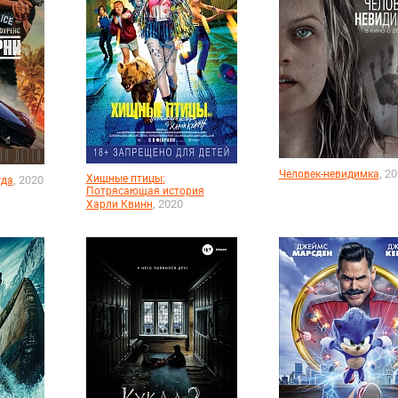
, 2
Человек-невидимка
Хищные птицы:
, 2020
гда
Потрясающая история
, 2020
Харли Квинн