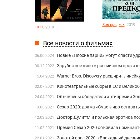
, 2019
Зов предков
, 2019
1917
Все новости о фильмах
Новые «Плохие парни» могут спасти уд
06.06.2024
Зарубежное кино в российском прокате 
30.12.2022
Warner Bros. Discovery расширит линей
15.04.2022
Кинотеатральные сборы в ЕС и Великоб
02.07.2021
Объявлены обладатели антипремии Зо
24.04.2021
Сезар 2020: драма «Счастливо оставать
13.03.2021
Доктор Дулиттл и польская эротика по
12.03.2021
Премия Сезар 2020 объявила номинант
11.02.2021
Золотой орел 2020: «Блокадный дневн
22.01.2021