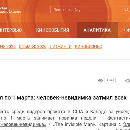
ртал
 кинобизнеса
ИНТЕРВЬЮ
КИНОСОБЫТИЯ
АНАЛИТИКА
Ф
ИЯ 2026
СПБМКФ 2026
ПИТЧИНГИ
КИНОБИЗНЕС
3143
я по 1 марта: человек-невидимка затмил всех
есто среди лидеров проката в США и Канаде за уикен
 по 1 марта занимает новинка недели – фантастич
«Человек-невидимка»
/ «The Invisible Man». Картина с
Эл