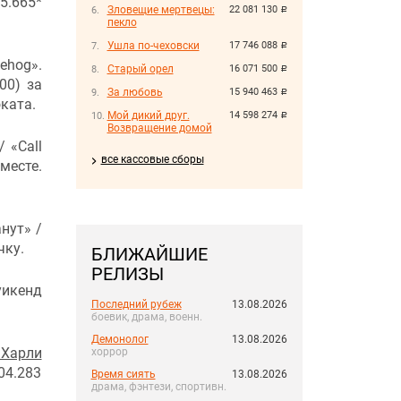
5.665*
Зловещие мертвецы:
22 081 130
руб.
пекло
Ушла по-чеховски
17 746 088
руб.
ehog».
Старый орел
16 071 500
руб.
00) за
За любовь
15 940 463
руб.
ката.
Мой дикий друг.
14 598 274
руб.
Возвращение домой
/ «Call
все кассовые сборы
месте.
нут» /
чку.
БЛИЖАЙШИЕ
РЕЛИЗЫ
уикенд
Последний рубеж
13.08.2026
боевик, драма, военн.
Демонолог
13.08.2026
 Харли
хоррор
04.283
Время сиять
13.08.2026
драма, фэнтези, спортивн.