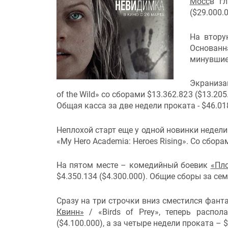
Мосс
в гл
($29.000.0
На втору
Основанна
минувшие 
Экраниза
of the Wild» со сборами $13.362.823 ($13.2
Общая касса за две недели проката - $46.018
Неплохой старт еще у одной новинки недели
«My Hero Academia: Heroes Rising». Со сбор
На пятом месте – комедийный боевик
«Пло
$4.350.134 ($4.300.000). Общие сборы за сем
Сразу на три строчки вниз сместился фант
Квинн»
/ «Birds of Prey», теперь распо
($4.100.000), а за четыре недели проката – $