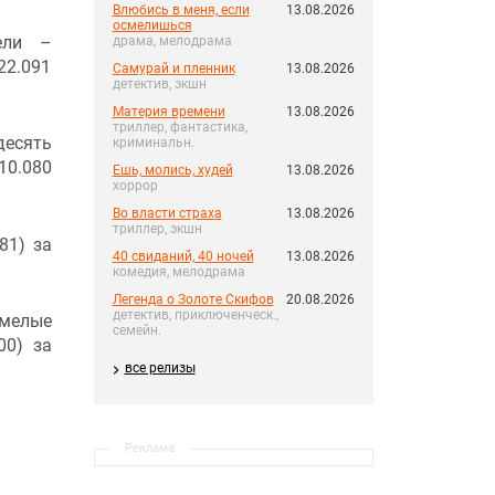
Влюбись в меня, если
13.08.2026
осмелишься
ели –
драма, мелодрама
22.091
Самурай и пленник
13.08.2026
детектив, экшн
Материя времени
13.08.2026
триллер, фантастика,
десять
криминальн.
10.080
Ешь, молись, худей
13.08.2026
хоррор
Во власти страха
13.08.2026
триллер, экшн
81) за
40 свиданий, 40 ночей
13.08.2026
комедия, мелодрама
Легенда о Золоте Скифов
20.08.2026
детектив, приключенческ.,
мелые
семейн.
00) за
все релизы
Реклама