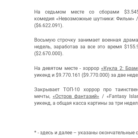
На седьмом месте со сборами $3.545
комедия «Невозможные шутники: Фильм» / «I
($6.622.091).
Восьмую строчку занимает военная драм
недель, заработав за все это время $155.
($2.670.000).
На девятом месте - хоррор
«Кукла 2: Брам
уикенд и $9.770.161 ($9.770.000) за две нед
Закрывает ТОП-10 хоррор про таинстве
мечты,
«Остров фантазий»
/ «Fantasy Isl
уикенд, а общая касса картины за три недели
* - здесь и далее – указаны окончательные 