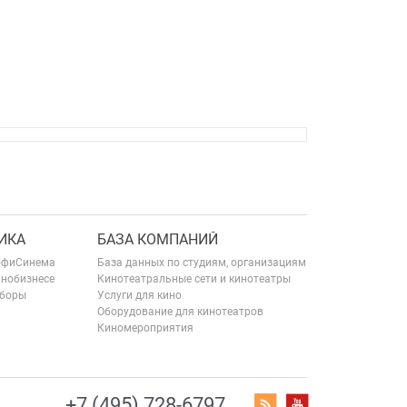
ИКА
БАЗА КОМПАНИЙ
офиСинема
База данных по студиям, организациям
инобизнесе
Кинотеатральные сети и кинотеатры
сборы
Услуги для кино
Оборудование для кинотеатров
Киномероприятия
+7 (495) 728-6797