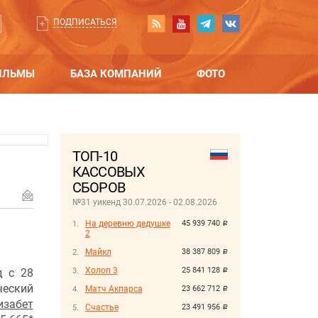
ПОДПИСАТЬСЯ
ИЛЬМЫ
БАЗА КОМПАНИЙ
ФОТО
ТОП-10
КАССОВЫХ
СБОРОВ
№31 уикенд 30.07.2026 - 02.08.2026
На деревню дедушке
45 939 740
руб.
2
Майкл
38 387 809
руб.
Холоп 3
25 841 128
д с 28
руб.
еский
Матч Акпарса
23 662 712
руб.
изабет
Счастье
23 491 956
руб.