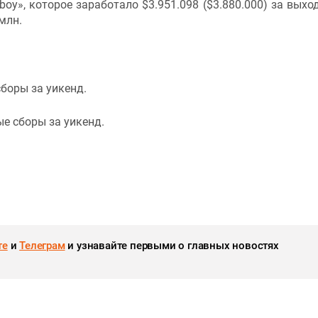
lboy», которое заработало $3.951.098 ($3.880.000) за выхо
млн.
сборы за уикенд.
ные сборы за уикенд.
те
и
Телеграм
и узнавайте первыми о главных новостях