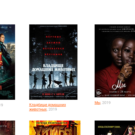
, 2019
Мы
19
Кладбище домашних
, 2019
животных