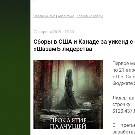
ПрофиСинема
Аналитика
Кассовые сборы
22 апреля 2019
10:30
Сборы в США и Канаде за уикенд с
«Шазам!» лидерства
Первое ме
по 21 апр
«The Curs
бюджете 
Лидер дв
строчку.
$120.437.
С треть
заработав