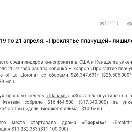
2691
 19 по 21 апреля: «Проклятье плачущей» лишил
сто среди лидеров кинопроката в США и Канаде за уикен
еля 2019 года заняла новинка – хоррор «Проклятие плачу
e of La Llorona» со сборами $26.347.631* ($26.505.000*
$9 млн.
ух прошлых недель
«Шазам!»
/ «Shazam!» опустился на 
 Фэнтези собрало $16.464.508 ($17.340.000) за уи
864 за три недели. Бюджет фильма - $100 млн.
его места стартовала драма
«Прорыв»
/ «Breakthr
шая $11.282.333 ($11.100.000).