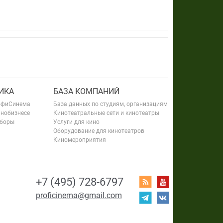
ИКА
БАЗА КОМПАНИЙ
офиСинема
База данных по студиям, организациям
инобизнесе
Кинотеатральные сети и кинотеатры
сборы
Услуги для кино
Оборудование для кинотеатров
Киномероприятия
+7 (495) 728-6797
proficinema@gmail.com