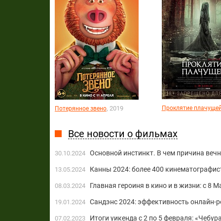
, 2019
Проклятие плачуще
Потерянное звено
Все новости о фильмах
Основной инстинкт. В чем причина веч
30.10.2024
Канны 2024: более 400 кинематографи
13.05.2024
Главная героиня в кино и в жизни: с 8 М
08.03.2024
Сандэнс 2024: эффективность онлайн-р
19.01.2024
Итоги уикенда c 2 по 5 февраля: «Чеб
07.02.2023