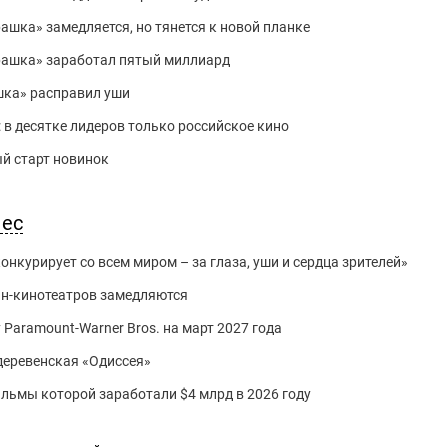
рашка» замедляется, но тянется к новой планке
урашка» заработал пятый миллиард
ашка» расправил уши
: в десятке лидеров только российское кино
ый старт новинок
нес
нкурирует со всем миром – за глаза, уши и сердца зрителей»
йн-кинотеатров замедляются
 Paramount-Warner Bros. на март 2027 года
 деревенская «Одиссея»
фильмы которой заработали $4 млрд в 2026 году