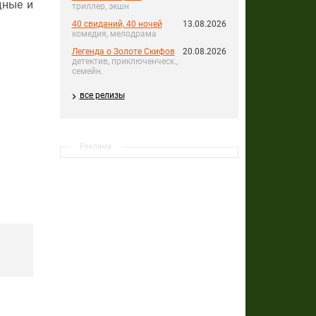
дные и
триллер, экшн
40 свиданий, 40 ночей
13.08.2026
комедия, мелодрама
Легенда о Золоте Скифов
20.08.2026
детектив, приключенческ.,
семейн.
все релизы
Реклама