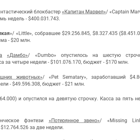
антастический блокбастер
«Капитан Марвел»
/ «Captain Mar
мь недель - $400.031.743.
лкая
»/ «Little», собравшее $29.256.845, $8.327.435 ($8.451.
а - $20 млн.
а
«Дамбо»
/ «Dumbo» опустилось на шестую строч
а за четыре недели - $101.076.170, бюджет - $170 млн.
шних животных»
/ «Pet Sematary», заработавший $4.8
едели - $49.596.308, бюджет - $21 млн.
264.000) и опустился на девятую строчку. Касса за пять не
енческое фэнтези
«Потерянное звено»
/ «Missing Li
 $12.764.526 за две недели.