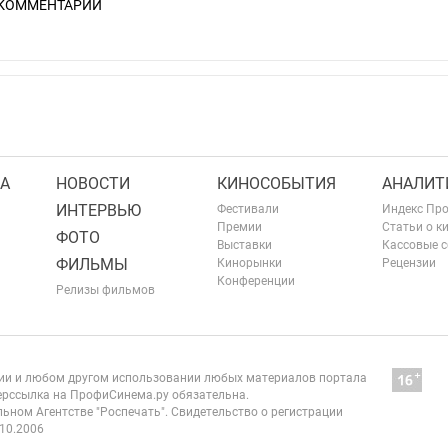
 КОММЕНТАРИЙ
А
НОВОСТИ
КИНОСОБЫТИЯ
АНАЛИТ
ИНТЕРВЬЮ
Фестивали
Индекс Пр
Премии
Статьи о к
ФОТО
Выставки
Кассовые 
ФИЛЬМЫ
Кинорынки
Рецензии
Конференции
Релизы фильмов
нии и любом другом использовании любых материалов портала
рссылка на ПрофиСинема.ру обязательна.
ьном Агентстве "Роспечать". Свидетельство о регистрации
10.2006