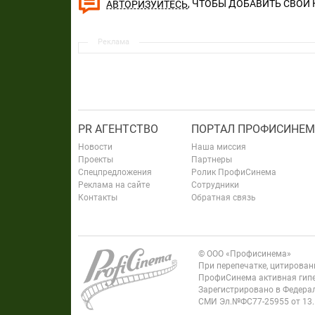
, ЧТОБЫ ДОБАВИТЬ СВОЙ
АВТОРИЗУЙТЕСЬ
Реклама
PR АГЕНТСТВО
ПОРТАЛ ПРОФИСИНЕМ
Новости
Наша миссия
Проекты
Партнеры
Спецпредложения
Ролик ПрофиСинема
Реклама на сайте
Сотрудники
Контакты
Обратная связь
© ООО «Профисинема»
При перепечатке, цитирова
ПрофиСинема активная гипе
Зарегистрировано в Федерал
СМИ Эл.№ФС77-25955 от 13.