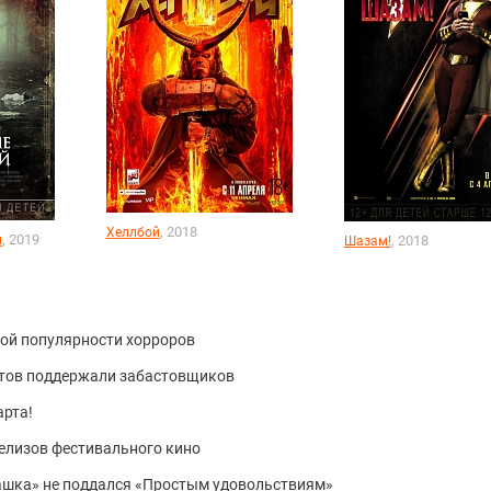
, 2018
Хеллбой
, 2019
й
, 2018
Шазам!
ной популярности хорроров
стов поддержали забастовщиков
арта!
елизов фестивального кино
урашка» не поддался «Простым удовольствиям»