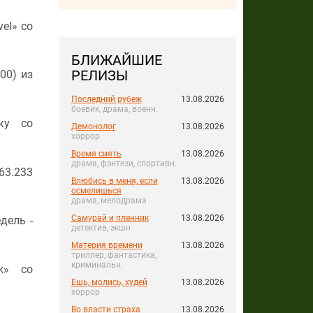
vel» со
БЛИЖАЙШИЕ
РЕЛИЗЫ
000) из
Последний рубеж
13.08.2026
боевик, драма, военн.
ку со
Демонолог
13.08.2026
хоррор
Время сиять
13.08.2026
драма, фэнтези, спортивн.
63.233
Влюбись в меня, если
13.08.2026
осмелишься
драма, мелодрама
Самурай и пленник
13.08.2026
дель -
детектив, экшн
Материя времени
13.08.2026
триллер, фантастика,
криминальн.
nk» со
Ешь, молись, худей
13.08.2026
хоррор
Во власти страха
13.08.2026