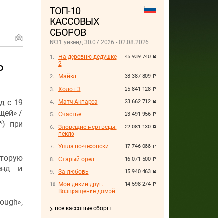
ТОП-10
КАССОВЫХ
СБОРОВ
№31 уикенд 30.07.2026 - 02.08.2026
На деревню дедушке
45 939 740
руб.
2
о
Майкл
38 387 809
руб.
Холоп 3
25 841 128
руб.
д с 19
Матч Акпарса
23 662 712
руб.
щей» /
Счастье
23 491 956
руб.
*) при
Зловещие мертвецы:
22 081 130
руб.
пекло
Ушла по-чеховски
17 746 088
руб.
вторую
Старый орел
16 071 500
руб.
кенд и
За любовь
15 940 463
руб.
Мой дикий друг.
14 598 274
руб.
Возвращение домой
ough»,
все кассовые сборы