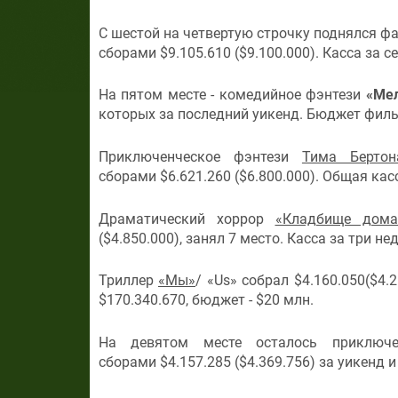
С шестой на четвертую строчку поднялся ф
сборами $9.105.610 ($9.100.000). Касса за се
На пятом месте - комедийное фэнтези
«Ме
которых за последний уикенд. Бюджет фильм
Приключенческое фэнтези
Тима Бертон
сборами $6.621.260 ($6.800.000). Общая касс
Драматический хоррор
«Кладбище дома
($4.850.000), занял 7 место. Касса за три н
Триллер
«Мы»
/ «Us» собрал $4.160.050($4.
$170.340.670, бюджет - $20 млн.
На девятом месте осталось приключ
сборами $4.157.285 ($4.369.756) за уикенд и