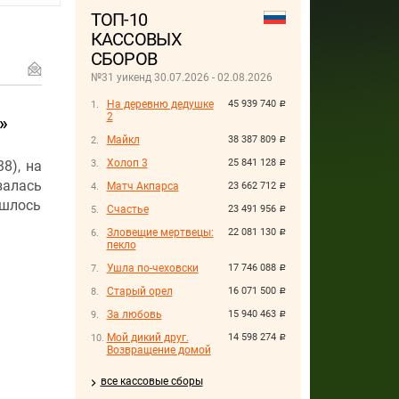
ТОП-10
КАССОВЫХ
СБОРОВ
№31 уикенд 30.07.2026 - 02.08.2026
На деревню дедушке
45 939 740
руб.
2
»
Майкл
38 387 809
руб.
Холоп 3
25 841 128
8), на
руб.
залась
Матч Акпарса
23 662 712
руб.
ишлось
Счастье
23 491 956
руб.
Зловещие мертвецы:
22 081 130
руб.
пекло
Ушла по-чеховски
17 746 088
руб.
Старый орел
16 071 500
руб.
За любовь
15 940 463
руб.
Мой дикий друг.
14 598 274
руб.
Возвращение домой
все кассовые сборы