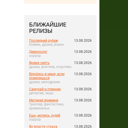
БЛИЖАЙШИЕ
РЕЛИЗЫ
Последний рубеж
13.08.2026
боевик, драма, военн.
Демонолог
13.08.2026
хоррор
Время сиять
13.08.2026
драма, фэнтези, спортивн.
Влюбись в меня, если
13.08.2026
осмелишься
драма, мелодрама
Самурай и пленник
13.08.2026
детектив, экшн
Материя времени
13.08.2026
триллер, фантастика,
криминальн.
Ешь, молись, худей
13.08.2026
хоррор
Во власти страха
13.08.2026