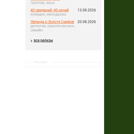
триллер, экшн
40 свиданий, 40 ночей
13.08.2026
комедия, мелодрама
Легенда о Золоте Скифов
20.08.2026
детектив, приключенческ.,
семейн.
все релизы
Реклама