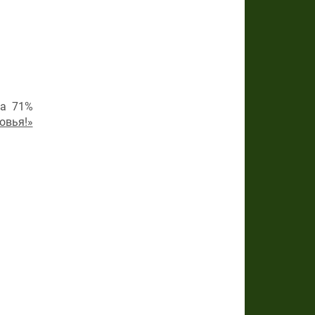
на 71%
овья!»