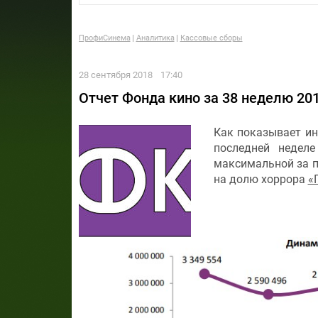
ПрофиСинема
Аналитика
Кассовые сборы
28 сентября 2018
17:40
Отчет Фонда кино за 38 неделю 201
Как показывает ин
последней неделе
максимальной за п
на долю хоррора
«