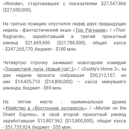
«Wonder», стартовавшая с показателем $27,547,866
($27,050,000).
На третью позицию опустился лидер двух предыдущих
недель - фантастический экшн «
Тор: Рагнарек
» / «Thor:
Ragnarok», заработавший в третий прокатный
уикенд $21,669,600 ($21,786,000), общая касса
- $247,265,770, бюджет - $180 млн.
Четвертую строчку занимает новогодняя комедия
«
Здравствуй, папа, Новый год! 2
» / «Daddy's Home 2», за
две недели проката собравшая $50,212,157, из
них $14,435,710 ($14,800,000) – касса минувшего
уикенда, бюджет - $69 млн.
На пятом месте - криминальная драма
«
Убийство в «Восточном экспрессе»
» / «Murder on the
Orient Express», в свой второй прокатный уикенд
заработавшая $13,807,562 ($13,800,000), общая касса
- $51,735,924, бюджет - $55 млн.