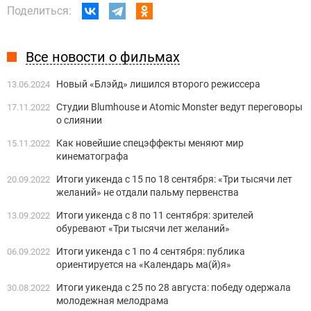
Поделиться:
Все новости о фильмах
Новый «Блэйд» лишился второго режиссера
13.06.2024
Студии Blumhouse и Atomic Monster ведут переговоры
17.11.2022
о слиянии
Как новейшие спецэффекты меняют мир
15.11.2022
кинематографа
Итоги уикенда с 15 по 18 сентября: «Три тысячи лет
20.09.2022
желаний» не отдали пальму первенства
Итоги уикенда с 8 по 11 сентября: зрителей
13.09.2022
обуревают «Три тысячи лет желаний»
Итоги уикенда с 1 по 4 сентября: публика
06.09.2022
ориентируется на «Календарь ма(й)я»
Итоги уикенда с 25 по 28 августа: победу одержала
30.08.2022
молодежная мелодрама