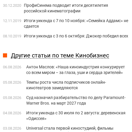
ПрофиСинема подводит итоги десятилетия
30.12.2020
российской кинематографии
Итоги уикенда с 7 по 10 ноября: «Семейка Аддамс» не
12.11.2019
сдается
Итоги уикенда с 3 по 6 октября: Джокер победил всех
08.10.2019
Другие статьи по теме Кинобизнес
Антон Маслов: «Наша киноиндустрия конкурирует
06.08.2026
со всем миром – за глаза, уши и сердца зрителей»
Темпы роста числа подписчиков онлайн-
05.08.2026
кинотеатров замедляются
Суд назначил разбирательство по делу Paramount-
05.08.2026
Warner Bros. на март 2027 года
Итоги уикенда с 30 июля по 2 августа: деревенская
04.08.2026
«Одиссея»
Universal стала первой киностудией, фильмы
03.08.2026