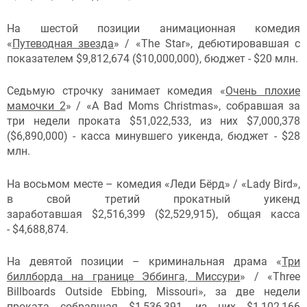
На шестой позиции анимационная комедия
«
Путеводная звезда
» / «The Star», дебютировавшая с
показателем $9,812,674 ($10,000,000), бюджет - $20 млн.
Седьмую строчку занимает комедия «
Очень плохие
мамочки 2
» / «A Bad Moms Christmas», собравшая за
три недели проката $51,022,533, из них $7,000,378
($6,890,000) - касса минувшего уикенда, бюджет - $28
млн.
На восьмом месте – комедия «Леди Бёрд» / «Lady Bird»,
в свой третий прокатный уикенд
заработавшая $2,516,399 ($2,529,915), общая касса
- $4,688,874.
На девятой позиции – криминальная драма «
Три
биллборда на границе Эббинга, Миссури
» / «Three
Billboards Outside Ebbing, Missouri», за две недели
проката собравшая $1,536,391, из них $1,102,166