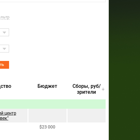
ильтр
ать
ство
Бюджет
Cборы, руб/
зрители
й центр
век"
$23 000