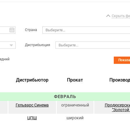
Скрыть ф
Страна
Выберите...
Дистрибьюция
Выберите...
едний
Показ
Дистрибьютор
Прокат
Производ
ФЕВРАЛЬ
Гельварс Синема
ограниченный
Продюсерски
"Золотой 
ЦПШ
широкий