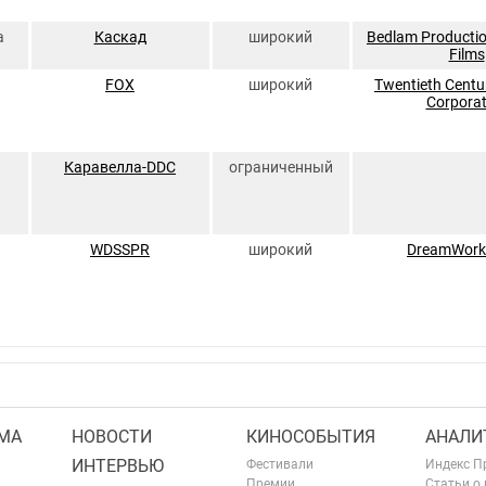
а
Каскад
широкий
Bedlam Producti
Films
FOX
широкий
Twentieth Centu
Corporat
Каравелла-DDC
ограниченный
WDSSPR
широкий
DreamWork
МА
НОВОСТИ
КИНОСОБЫТИЯ
АНАЛИ
ИНТЕРВЬЮ
Фестивали
Индекс П
Премии
Статьи о