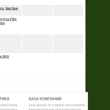
ons
,
See Saw
ry-Fox Film
ion
s SKG
ТИКА
БАЗА КОМПАНИЙ
рофиСинема
База данных по студиям, организациям
 кинобизнесе
Кинотеатральные сети и кинотеатры