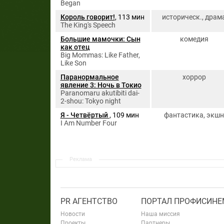
Began
Король говорит!
, 113 мин
историческ., драм
The King's Speech
Большие мамочки: Сын
комедия
как отец
Big Mommas: Like Father,
Like Son
Паранормальное
хоррор
явление 3: Ночь в Токио
Paranomaru akutibiti dai-
2-shou: Tokyo night
Я - Четвёртый
, 109 мин
фантастика, экшн
I Am Number Four
Реклама
PR АГЕНТСТВО
ПОРТАЛ ПРОФИСИНЕ
Новости
Наша миссия
Проекты
Партнеры