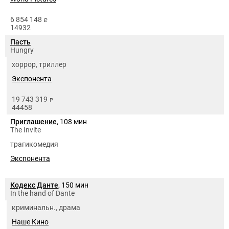
6 854 148
руб.
14932
Пасть
Hungry
хоррор, триллер
Экспонента
19 743 319
руб.
44458
Приглашение
, 108 мин
The Invite
трагикомедия
Экспонента
Кодекс Данте
, 150 мин
In the hand of Dante
криминальн., драма
Наше Кино