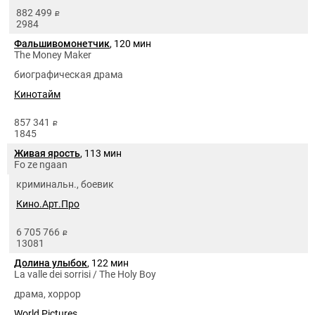
882 499
руб.
2984
Фальшивомонетчик
, 120 мин
The Money Maker
биографическая драма
Кинотайм
857 341
руб.
1845
Живая ярость
, 113 мин
Fo ze ngaan
криминальн., боевик
Кино.Арт.Про
6 705 766
руб.
13081
Долина улыбок
, 122 мин
La valle dei sorrisi / The Holy Boy
драма, хоррор
World Pictures