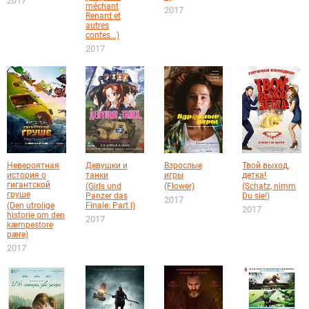
2017
méchant
2017
Renard et
autres
contes...)
2017
Невероятная
Девушки и
Взрослые
Твой выход,
история о
танки
игры
детка!
гигантской
(Girls und
(Flower)
(Schatz, nimm
груше
Panzer das
Du sie!)
2017
(Den utrolige
Finale: Part I)
2017
historie om den
2017
kæmpestore
pære)
2017