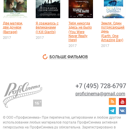
Две матери,
Я сражаюсь с
Тебя никогда
Земля: Один
две дочери
великанами
здесь не было
потрясающий
день
(Barrage)
(I Kill Giants)
(You Were
Never Really
(Earth: One
2017
2017
Here)
Amazing Day)
2017
2017
БОЛЬШЕ ФИЛЬМОВ
+7 (495) 728-6797
proficinema@gmail.com
© ООО «Профисинема»
При перепечатке, цитировании и любом другом
использовании любых материалов портала
ПрофиСинема активная
гиперссылка на ПрофиСинема.ру обязательна.
Зарегистрировано в