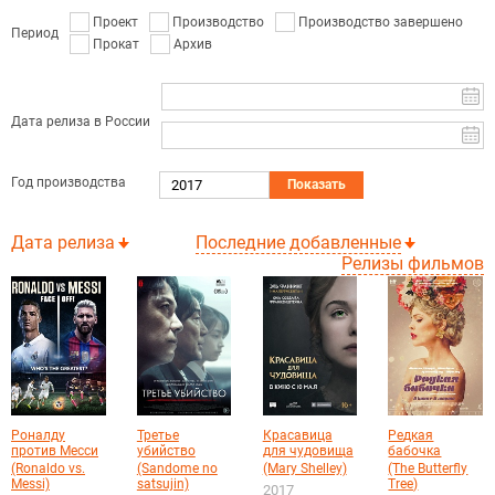
Проект
Производство
Производство завершено
Период
Прокат
Архив
Дата релиза в России
Год производства
Показать
Дата релиза
Последние добавленные
Релизы фильмов
Роналду
Третье
Красавица
Редкая
против Месси
убийство
для чудовища
бабочка
(Ronaldo vs.
(Sandome no
(Mary Shelley)
(The Butterfly
Messi)
satsujin)
Tree)
2017