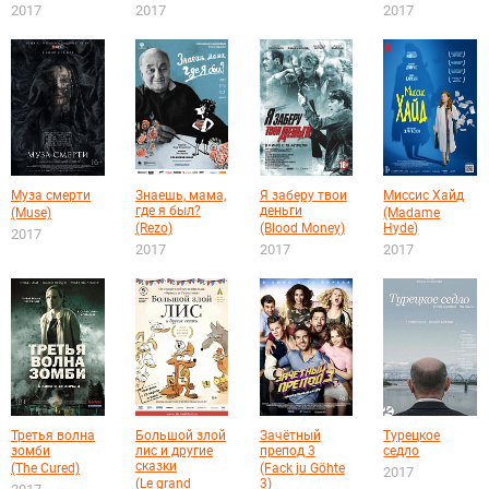
2017
2017
2017
Муза смерти
Знаешь, мама,
Я заберу твои
Миссис Хайд
где я был?
деньги
(Muse)
(Madame
(Rezo)
(Blood Money)
Hyde)
2017
2017
2017
2017
Третья волна
Большой злой
Зачётный
Турецкое
зомби
лис и другие
препод 3
седло
сказки
(The Cured)
(Fack ju Göhte
2017
(Le grand
3)