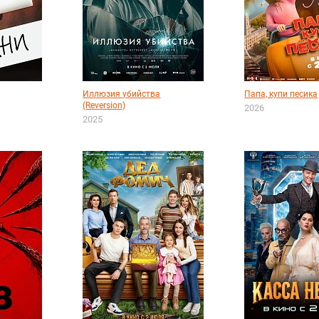
Иллюзия убийства
Папа, купи песика
(Reversion)
2026
2025