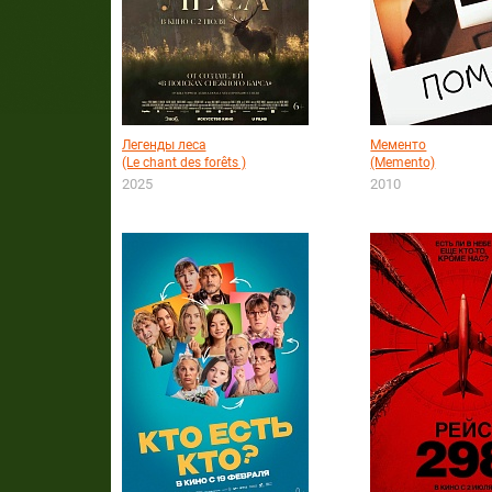
Легенды леса
Мементо
(Le chant des forêts )
(Memento)
2025
2010