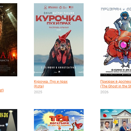
Курочка. Пух и прах
Призрак в доспех
(Kota)
(The Ghost in the Sh
st)
2025
2026