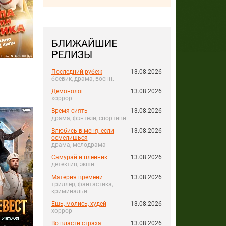
БЛИЖАЙШИЕ
РЕЛИЗЫ
Последний рубеж
13.08.2026
боевик, драма, военн.
Демонолог
13.08.2026
хоррор
Время сиять
13.08.2026
драма, фэнтези, спортивн.
Влюбись в меня, если
13.08.2026
осмелишься
драма, мелодрама
Самурай и пленник
13.08.2026
детектив, экшн
Материя времени
13.08.2026
триллер, фантастика,
криминальн.
Ешь, молись, худей
13.08.2026
хоррор
Во власти страха
13.08.2026