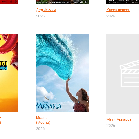
Дед Фомич
Касса невест
2026
2025
ры
Моана
Матч Акпарса
)
(Moana)
2026
2026