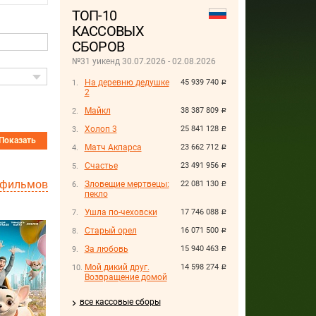
ТОП-10
КАССОВЫХ
СБОРОВ
№31 уикенд 30.07.2026 - 02.08.2026
На деревню дедушке
45 939 740
руб.
2
Майкл
38 387 809
руб.
Холоп 3
25 841 128
руб.
Показать
Матч Акпарса
23 662 712
руб.
Счастье
23 491 956
руб.
 фильмов
Зловещие мертвецы:
22 081 130
руб.
пекло
Ушла по-чеховски
17 746 088
руб.
Старый орел
16 071 500
руб.
За любовь
15 940 463
руб.
Мой дикий друг.
14 598 274
руб.
Возвращение домой
все кассовые сборы