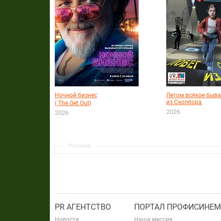
Ночной бизнес
Летом всякое быва
из Сколбора
( The Get Out)
2026
2026
Реклама
PR АГЕНТСТВО
ПОРТАЛ ПРОФИСИНЕМ
Новости
Наша миссия