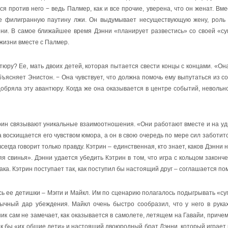
 против него − ведь Палмер, как и все прочие, уверена, что он женат. Вме
е филигранную паутину лжи. Он выдумывает несуществующую жену, роль 
ни. В самое ближайшее время Дэнни «планирует развестись» со своей «су
жизни вместе с Палмер.
тюру? Ее, мать двоих детей, которая пытается свести концы с концами. «Он
бъясняет Энистон. − Она чувствует, что должна помочь ему выпутаться из с
добряла эту авантюру. Когда же она оказывается в центре событий, невольн
трин связывают уникальные взаимоотношения. «Они работают вместе и на у
 восхищается его чувством юмора, а он в свою очередь по мере сил заботитс
 всегда говорит только правду. Кэтрин – единственная, кто знает, каков Дэнни 
яя свинья». Дэнни удается убедить Кэтрин в том, что игра с кольцом законче
ка. Кэтрин поступает так, как поступил бы настоящий друг – соглашается по
сь ее детишки – Мэгги и Майкл. Им по сценарию полагалось подыгрывать «су
ычный дар убеждения. Майкл очень быстро сообразил, что у него в рука
к сам не замечает, как оказывается в самолете, летящем на Гавайи, причем
ак бы «их общие дети» и настоящий двоюродный брат Дэнни, который играет 