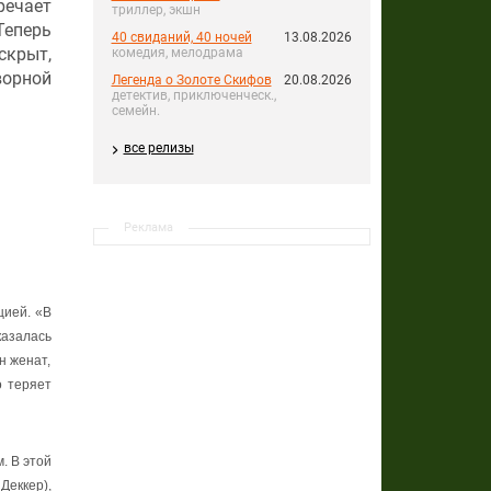
речает
триллер, экшн
Теперь
40 свиданий, 40 ночей
13.08.2026
скрыт,
комедия, мелодрама
ворной
Легенда о Золоте Скифов
20.08.2026
детектив, приключенческ.,
семейн.
все релизы
Реклама
цией. «В
казалась
н женат,
о
теряет
. В этой
Деккер),