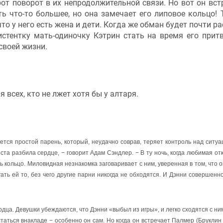
рот поворот в их непродолжительной связи. Но вот он вст
ь что-то большее, но она замечает его липовое кольцо! 
о у него есть жена и дети. Когда же обман будет почти ра
истентку мать-одиночку Кэтрин стать на время его прит
своей жизни.
 всех, кто не лжет хотя бы у алтаря.
простой парень, который, неудачно соврав, теряет контроль над ситуа
та разбила сердце, − говорит Адам Сэндлер. − В ту ночь, когда любимая от
сь кольцо. Миловидная незнакомка заговаривает с ним, уверенная в том, что о
ть ей то, без чего другие парни никогда не обходятся. И
Дэнни
совершенн
рдца
.
Девушки убеждаются, что Дэнни «выбыл из игры», и легко сходятся с ним
статься внакладе − особенно он сам. Но когда он встречает Палмер (Бруклин 