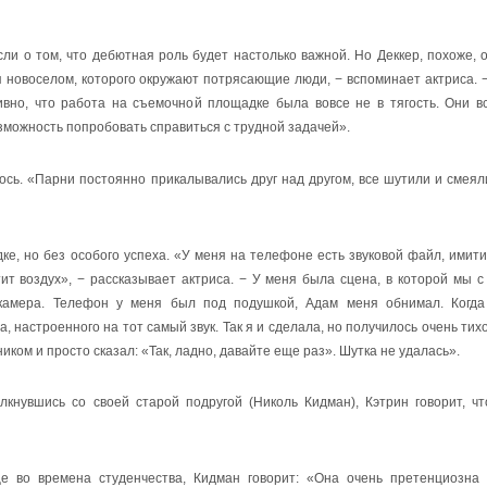
ли о том, что дебютная роль будет настолько важной. Но Деккер, похоже, 
бя новоселом, которого окружают потрясающие люди, − вспоминает актриса. 
но, что работа на съемочной площадке была вовсе не в тягость. Они в
можность попробовать справиться с трудной задачей».
ось. «Парни постоянно прикалывались друг над другом, все шутили и смеял
ке, но без особого успеха. «У меня на телефоне есть звуковой файл, ими
т воздух», − рассказывает актриса. − У меня была сцена, в которой мы 
камера. Телефон у меня был под подушкой, Адам меня обнимал. Когда
 настроенного на тот самый звук. Так я и сделала, но получилось очень тихо
ником и просто сказал: «Так, ладно, давайте еще раз». Шутка не удалась».
лкнувшись со своей старой подругой (Николь Кидман), Кэтрин говорит, ч
е во времена студенчества, Кидман говорит: «Она очень претенциозна 