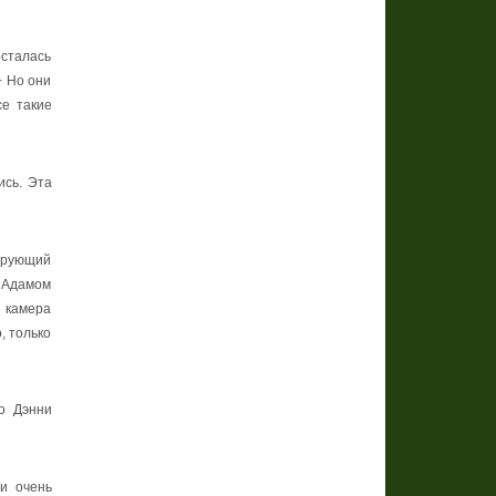
осталась
− Но они
се такие
ись. Эта
тирующий
с Адамом
 камера
, только
то Дэнни
и очень