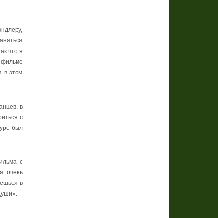
эндлеру,
заняться
Так
что
я
в фильме
я в этом
анцев, в
риться с
курс был
ильма с
ся очень
аешься в
души
».