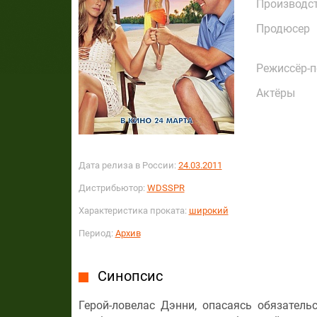
Производс
Продюсер
Режиссёр-
Актёры
Дата релиза в России:
24.03.2011
Дистрибьютор:
WDSSPR
Характеристика проката:
широкий
Период:
Архив
Синопсис
Герой-ловелас Дэнни, опасаясь обязатель