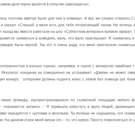
 самом деле корни кроются в попытке самозащиты».
иса, поэтому амплуа было для нее в новинку». И все же сложно отказать С
 и сказал: «Слушай, у меня есть для тебя потрясающий типаж. Не хочешь 
ет назад мы вместе работали на шоу «Субботним вечером в прямом эфире». 
нравится сниматься в комедиях, жаль, что мало приглашают. Я снималась 
медия была черной. Так что я очень рада, что меня пригласили сниматьс
гогранностью в разных сценах, например, в сцене с конкурсом гавайских т
. Результат поединка ее совершенно не устраивает. «Дэвлин не может сми
ин конкурс: соперники должны поднять кокос с земли без помощи рук. Кон
и некие флюиды, распространявшиеся по съемочной площадке любого ф
 − поражается актриса. − Я привыкла работать в кругу людей, держащих
ъемки чередуются с шутками и весельем. Ты вообще не ощущаешь, что сним
ми
.
На
данном
этапе
моей
жизни
это
–
то
,
что
нужно
.
Просто
повеселиться
от