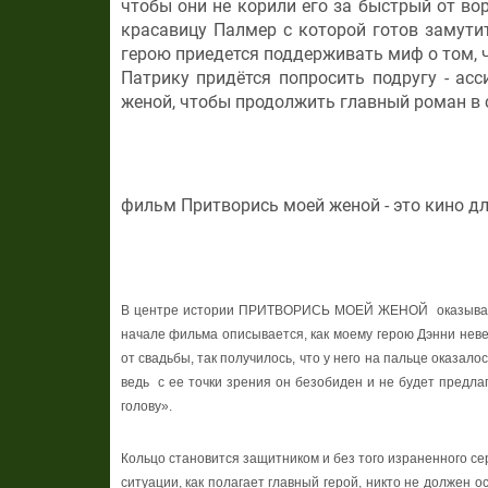
чтобы они не корили его за быстрый от во
красавицу Палмер с которой готов замутит
герою приедется поддерживать миф о том, чт
Патрику придётся попросить подругу - асс
женой, чтобы продолжить главный роман в 
фильм Притворись моей женой - это кино для
В центре истории ПРИТВОРИСЬ МОЕЙ ЖЕНОЙ оказывается 
начале фильма описывается, как моему герою Дэнни невес
от свадьбы, так получилось, что у него на пальце оказало
ведь с ее точки зрения он безобиден и не будет предлага
голову
».
Кольцо
становится
защитником
и
без
того
израненного
се
ситуации, как полагает главный герой, никто не должен о