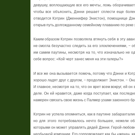
девушку, воплощающую все его мечты, ложь оборачивается
чтобы все объяснить, Дэнни решает сплести еще боле
отводится Кэтрин (Дженнифер Энистон), помощнице Дэн
открыв путь долгожданному семейному плаванию по реке 
Каким образом Кэтрин позволяла втянуть себя в эту аван
не смогла безучастно следить за его злоключениями, − о
им самим паутины, несмотря на то, что изначально не о
себе вопрос: «Кой черт занес меня на эти галеры?»
И все же она вызывается помочь, потому что Дэнни и Кэ
хорошо ладят друг с другом, − продолжает Энистон. − Она
И главное, несмотря на то, что он врет всем вокруг, ей он
деле. Он ей нравится, даже когда поступает, как последн
намерен связать свою жизнь с Палмер узами законного бра
Кэтрин не успела опомниться, как в паутине забарахтали
но для этого потребовалось нечто большее, нежели об
которыми он может управлять дядей Дэнни. Герой-любовни
необычной компании. Его сопровождают как бы «жена», к