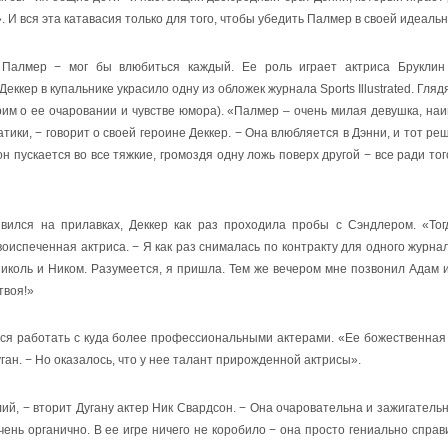
И вся эта катавасия только для того, чтобы убедить Палмер в своей идеальн
Палмер − мог бы влюбиться каждый. Ее роль играет актриса Бруклин 
кер в купальнике украсило одну из обложек журнала Sports Illustrated. Глядя
им о ее очаровании и чувстве юмора). «Палмер – очень милая девушка, наи
и, − говорит о своей героине Деккер. − Она влюбляется в Дэнни, и тот реш
 пускается во все тяжкие, громоздя одну ложь поверх другой − все ради тог
вился на прилавках, Деккер как раз проходила пробы с Сэндлером. «То
оиспеченная актриса. − Я как раз снималась по контракту для одного журнал
иколь и Ником. Разумеется
,
я
пришла
.
Тем
же
вечером
мне
позвонил
Адам
твоя!»
ться работать с куда более профессиональными актерами. «Ее божественная
уган. − Но оказалось, что у нее талант прирожденной актрисы».
лий, − вторит Дугану актер Ник Свардсон. − Она очаровательна и зажигательн
ень органично. В ее игре ничего не коробило − она просто гениально справ