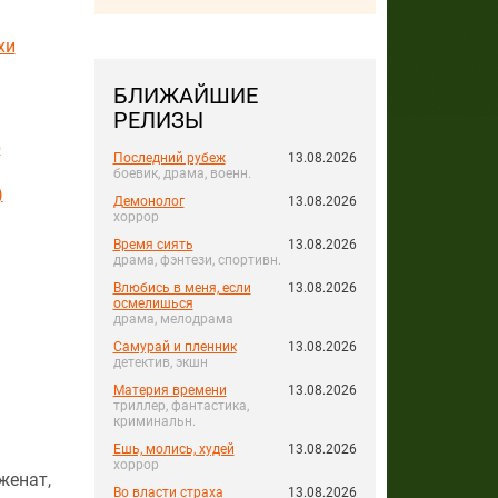
хи
БЛИЖАЙШИЕ
РЕЛИЗЫ
р
Последний рубеж
13.08.2026
боевик, драма, военн.
)
Демонолог
13.08.2026
хоррор
Время сиять
13.08.2026
драма, фэнтези, спортивн.
Влюбись в меня, если
13.08.2026
осмелишься
драма, мелодрама
Самурай и пленник
13.08.2026
детектив, экшн
Материя времени
13.08.2026
триллер, фантастика,
криминальн.
Ешь, молись, худей
13.08.2026
хоррор
женат,
Во власти страха
13.08.2026