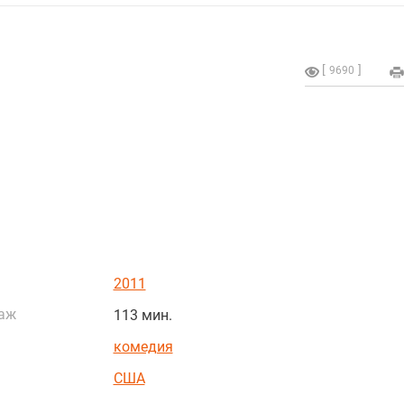
9690
2011
аж
113 мин.
комедия
США