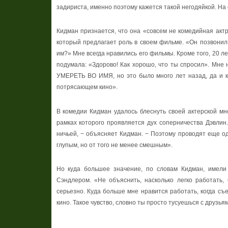
задириста, именно поэтому кажется такой негодяйкой. На
Кидман признается, что она «совсем не комедийная актр
который предлагает роль в своем фильме. «Он позвонил
им?» Мне всегда нравились его фильмы. Кроме того, 20 л
подумала
: «
Здорово
!
Как
хорошо
,
что
ты
спросил
».
Мне 
УМЕРЕТЬ ВО ИМЯ, но это было много лет назад, да и ко
потрясающем кино».
В комедии Кидман удалось блеснуть своей актерской мно
рамках которого проявляется дух соперничества Дэвлин
ничьей, − объясняет Кидман. − Поэтому проводят еще од
глупым, но от того не менее смешным».
Но куда большее значение, по словам Кидман, имел
Сэндлером. «Не объяснить, насколько легко работать,
серьезно. Куда больше мне нравится работать, когда с
кино. Такое
чувство
,
словно
ты
просто
тусуешься
с
друзья