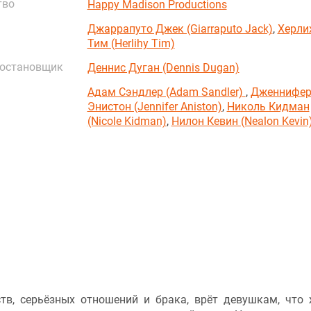
тво
Happy Madison Productions
Джаррапуто Джек (Giarraputo Jack)
,
Херли
Тим (Herlihy Tim)
постановщик
Деннис Дуган (Dennis Dugan)
Адам Сэндлер (Adam Sandler)
,
Дженнифе
Энистон (Jennifer Aniston)
,
Николь Кидман
(Nicole Kidman)
,
Нилон Кевин (Nealon Kevin
ств, серьёзных отношений и брака, врёт девушкам, что 