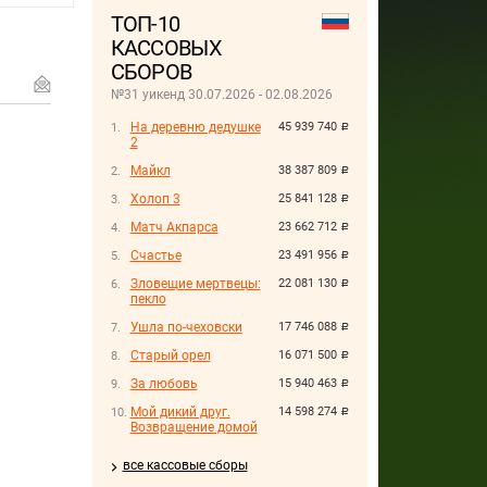
ТОП-10
КАССОВЫХ
СБОРОВ
№31 уикенд 30.07.2026 - 02.08.2026
На деревню дедушке
45 939 740
руб.
2
Майкл
38 387 809
руб.
Холоп 3
25 841 128
руб.
Матч Акпарса
23 662 712
руб.
Счастье
23 491 956
руб.
Зловещие мертвецы:
22 081 130
руб.
пекло
Ушла по-чеховски
17 746 088
руб.
Старый орел
16 071 500
руб.
За любовь
15 940 463
руб.
Мой дикий друг.
14 598 274
руб.
Возвращение домой
все кассовые сборы