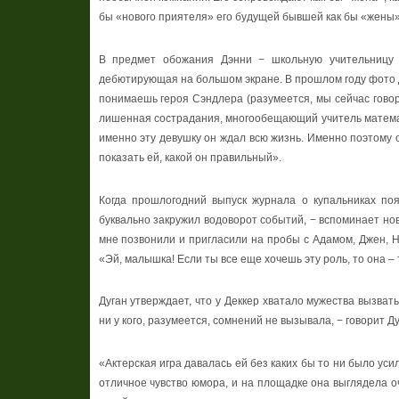
бы «нового приятеля» его будущей бывшей как бы «жены». 
В предмет обожания Дэнни − школьную учительницу 
дебютирующая на большом экране. В прошлом году фото Дек
понимаешь героя Сэндлера (разумеется, мы сейчас говор
лишенная сострадания, многообещающий учитель математик
именно эту девушку он ждал всю жизнь. Именно поэтому он
показать ей, какой он правильный».
Когда прошлогодний выпуск журнала о купальниках поя
буквально закружил водоворот событий, − вспоминает нов
мне позвонили и пригласили на пробы с Адамом, Джен, Н
«
Эй
,
малышка
!
Если ты все еще хочешь эту роль, то она – 
Дуган утверждает, что у Деккер хватало мужества вызва
ни у кого, разумеется, сомнений не вызывала, − говорит Д
«Актерская игра давалась ей без каких бы то ни было уси
отличное чувство юмора, и на площадке она выглядела оч