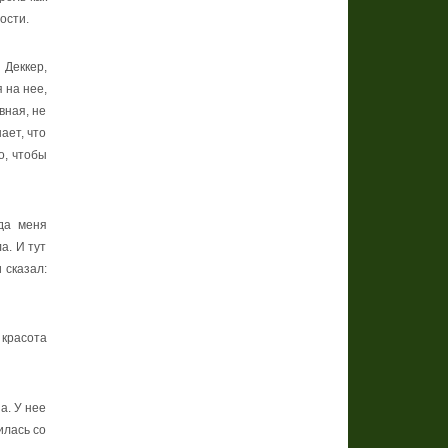
ости.
Деккер,
 на нее,
вная, не
ает, что
о, чтобы
гда меня
а. И тут
и
сказал
:
 красота
а. У нее
илась со