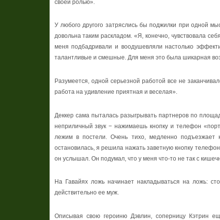
своей ролью».
У любого другого затряслись бы поджилки при одной мыс
довольна таким раскладом. «Я, конечно, чувствовала се
меня подбадривали и воодушевляли настолько эффектив
талантливые и смешные. Для меня это была шикарная воз
Разумеется, одной серьезной работой все не заканчивал
работа на удивление приятная и веселая».
Деккер сама пыталась разыгрывать партнеров по площад
неприличный звук − нажимаешь кнопку и телефон «порти
лежим в постели. Очень тихо, медленно подъезжает 
остановилась, я решила нажать заветную кнопку телефона,
он услышал. Он подумал, что у меня что-то не так с кишеч
На Гавайях ложь начинает накладываться на ложь: сто
действительно ее муж.
Описывая свою героиню Дэвлин, соперницу Кэтрин ещ