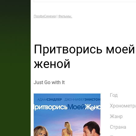
ПрофиСинема
Фильмы.
Притворись моей
женой
Just Go with It
Год
Хронометр
Жанр
Страна