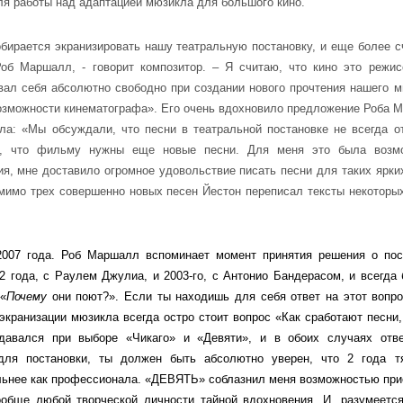
я работы над адаптацией мюзикла для большого кино.
бирается экранизировать нашу театральную постановку, и еще более с
об Маршалл, - говорит композитор. – Я считаю, что кино это режис
овал себя абсолютно свободно при создании нового прочтения нашего м
озможности кинематографа». Его очень вдохновило предложение Роба 
ла: «Мы обсуждали, что песни в театральной постановке не всегда о
у, что фильму нужны еще новые песни. Для меня это была возм
я, мне доставило огромное удовольствие писать песни для таких ярких
мимо трех совершенно новых песен Йестон переписал тексты некоторых
007 года. Роб Маршалл вспоминает момент принятия решения о пос
2 года, с Раулем Джулиа, и 2003-го, с Антонио Бандерасом, и всегда 
 «
Почему
они поют?». Если ты находишь для себя ответ на этот вопро
экранизации мюзикла всегда остро стоит вопрос «Как сработают песни,
давался при выборе «Чикаго» и «Девяти», и в обоих случаях отв
для постановки, ты должен быть абсолютно уверен, что 2 года т
сильнее как профессионала. «ДЕВЯТЬ» соблазнил меня возможностью при
обще любой творческой личности тайной вдохновения. И, разумеется