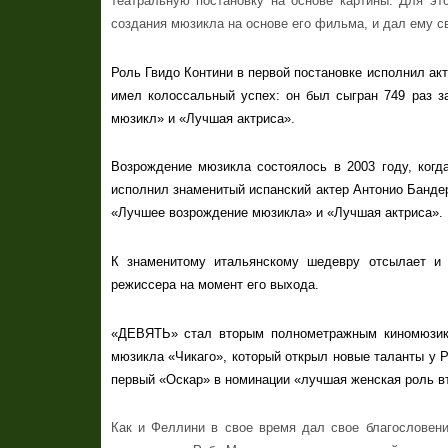
театральную постановку на основе картины. Для э
создания мюзикла на основе его фильма, и дал ему с
Роль Гвидо Контини в первой постановке исполнил а
имел колоссальный успех: он был сыгран 749 раз з
мюзикл» и «Лучшая актриса».
Возрождение мюзикла состоялось в 2003 году, когд
исполнил знаменитый испанский актер Антонио Банде
«Лучшее возрождение мюзикла» и «Лучшая актриса».
К знаменитому итальянскому шедевру отсылает и
режиссера на момент его выхода.
«ДЕВЯТЬ» стал вторым полнометражным киномюзикл
мюзикла «Чикаго», который открыл новые таланты у Р
первый «Оскар» в номинации «лучшая женская роль вт
Как и Феллини в свое время дал свое благословен