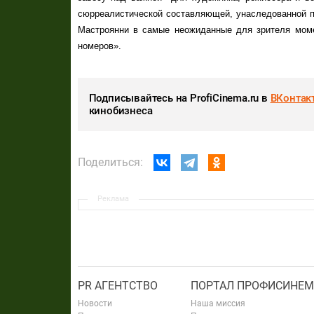
сюрреалистической составляющей, унаследованной п
Мастроянни в самые неожиданные для зрителя моме
номеров».
Подписывайтесь на ProfiCinema.ru в
ВКонтак
кинобизнеса
Поделиться:
Реклама
PR АГЕНТСТВО
ПОРТАЛ ПРОФИСИНЕМ
Новости
Наша миссия