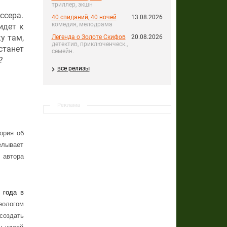
триллер, экшн
ссера.
40 свиданий, 40 ночей
13.08.2026
комедия, мелодрама
идет к
у там,
Легенда о Золоте Скифов
20.08.2026
детектив, приключенческ.,
станет
семейн.
?
все релизы
Реклама
ория об
елывает
 автора
 года в
еологом
создать