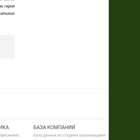
и героя
кальных
ИКА
БАЗА КОМПАНИЙ
офиСинема
База данных по студиям, организациям