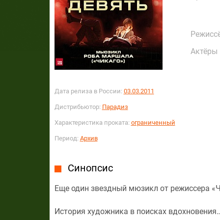
Режисс
Актёры
Дата релиза в России:
03.03.2011
Дистрибьютор:
Парадиз
Характеристика проката:
ограниченный
Период:
Архив
Синопсис
Еще один звездный мюзикл от режиссера «
История художника в поисках вдохновения