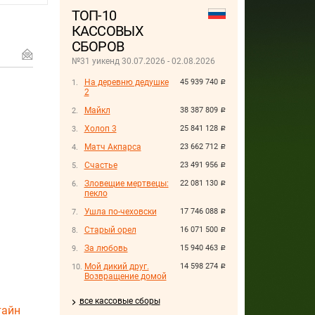
ТОП-10
КАССОВЫХ
СБОРОВ
№31 уикенд 30.07.2026 - 02.08.2026
На деревню дедушке
45 939 740
руб.
2
Майкл
38 387 809
руб.
Холоп 3
25 841 128
руб.
Матч Акпарса
23 662 712
руб.
Счастье
23 491 956
руб.
Зловещие мертвецы:
22 081 130
руб.
пекло
Ушла по-чеховски
17 746 088
руб.
Старый орел
16 071 500
руб.
За любовь
15 940 463
руб.
Мой дикий друг.
14 598 274
руб.
Возвращение домой
все кассовые сборы
тайн