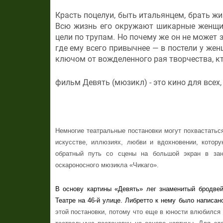
Красть поцелуи, быть итальянцем, брать жи
Всю жизнь его окружают шикарные женщины
цели по трупам. Но почему же он не может
где ему всего привычнее — в постели у жен
ключом от вожделенного рая творчества, кт
фильм Девять (мюзикл) - это кино для всех,
Немногие театральные постановки могут похвастаться
искусстве, иллюзиях, любви и вдохновении, котор
обратный путь со сцены на большой экран в зан
оскароносного мюзикла «Чикаго».
В основу картины «Девять» лег знаменитый бродвей
Театре на 46-й улице. Либретто к нему было написа
этой постановки, потому что еще в юности влюбился