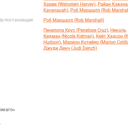
Харви (Weinstein Harvey)
,
Райан Кэвэна
Kavanaugh)
,
Роб Маршалл (Rob Marshal
ёр-постановщик
Роб Маршалл (Rob Marshall)
Пенелопа Крус (Penelope Cruz)
,
Николь
Кидман (Nicole Kidman)
,
Кейт Хадсон (K
Hudson)
,
Марион Котийяр (Marion Cotill
Джуди Денч (Judi Dench)
Чикаго»
…