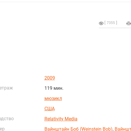
7355
2009
етраж
119 мин.
мюзикл
США
одство
Relativity Media
ер
Вайнштайн Боб (Weinstein Bob)
,
Вайнш