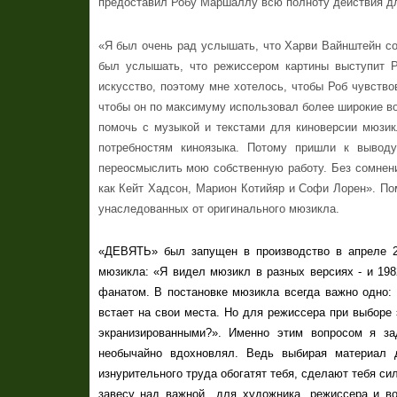
предоставил Робу Маршаллу всю полноту действия дл
«Я был очень рад услышать, что Харви Вайнштейн со
был услышать, что режиссером картины выступит Р
искусство, поэтому мне хотелось, чтобы Роб чувств
чтобы он по максимуму использовал более широкие в
помочь с музыкой и текстами для киноверсии мюзик
потребностям киноязыка. Потому пришли к вывод
переосмыслить мою собственную работу. Без сомнени
как Кейт Хадсон, Марион Котийяр и Софи Лорен». По
унаследованных от оригинального мюзикла.
«ДЕВЯТЬ» был запущен в производство в апреле 2
мюзикла: «Я видел мюзикл в разных версиях - и 198
фанатом. В постановке мюзикла всегда важно одно:
встает на свои места. Но для режиссера при выборе 
экранизированными?». Именно этим вопросом я за
необычайно вдохновлял. Ведь выбирая материал 
изнурительного труда обогатят тебя, сделают тебя 
завесу над важной для художника, режиссера и во