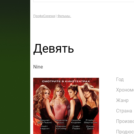
ПрофиСинема
Фильмы.
Девять
Nine
Год
Хроном
Жанр
Страна
Произв
Продюс