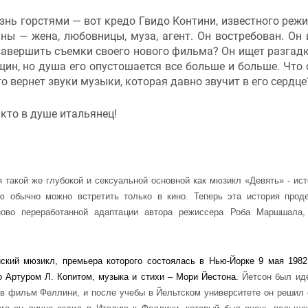
знь горстями — вот кредо Гвидо Контини, известного режи
 — жена, любовницы, муза, агент. Он востребован. Он 
 завершить съемки своего нового фильма? Он ищет разгадк
щин, но душа его опустошается все больше и больше. Что 
о вернет звуки музыки, которая давно звучит в его сердце
 кто в душе итальянец!
 такой же глубокой и сексуальной основной как мюзикл «Девять» - ист
ую обычно можно встретить только в кино. Теперь эта история прод
ово переработанной адаптации автора режиссера Роба Маршшала,
ский мюзикл, премьера которого состоялась в Нью-Йорке 9 мая 1982
но Артуром Л. Копитом, музыка и стихи – Мори Йестона.
Йетсон был ид
 в фильм Феллини, и после учебы в Йельтском университете он решил 