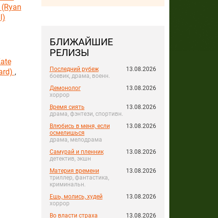
 (Ryan
l)
БЛИЖАЙШИЕ
РЕЛИЗЫ
ate
Последний рубеж
13.08.2026
ard)
,
боевик, драма, военн.
Демонолог
13.08.2026
хоррор
Время сиять
13.08.2026
драма, фэнтези, спортивн.
Влюбись в меня, если
13.08.2026
осмелишься
драма, мелодрама
Самурай и пленник
13.08.2026
детектив, экшн
Материя времени
13.08.2026
триллер, фантастика,
криминальн.
Ешь, молись, худей
13.08.2026
хоррор
Во власти страха
13.08.2026