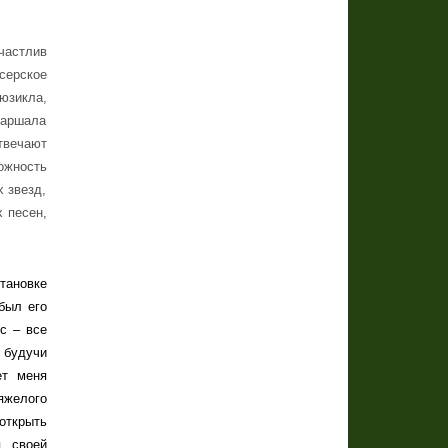
частлив
серское
юзикла,
Маршала
твечают
ожность
 звезд,
 песен,
тановке
был его
с – все
 будучи
ет меня
яжелого
открыть
, своей