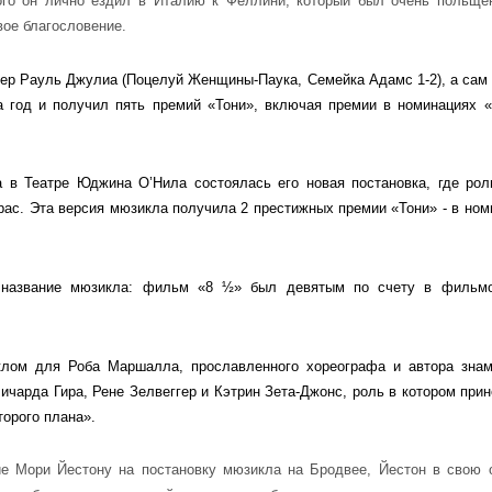
того он лично ездил в Италию к Феллини, который был очень польще
вое благословение.
ктер Рауль Джулиа (Поцелуй Женщины-Паука, Семейка Адамс 1-2), а сам
а год и получил пять премий «Тони», включая премии в номинациях 
а в Театре Юджина О’Нила состоялась его новая постановка, где рол
рас. Эта версия мюзикла получила 2 престижных премии «Тони» - в ном
 название мюзикла: фильм «8 ½» был девятым по счету в фильм
ом для Роба Маршалла, прославленного хореографа и автора знам
ичарда Гира, Рене Зелвеггер и Кэтрин Зета-Джонс, роль в котором прин
орого плана».
ие Мори Йестону на постановку мюзикла на Бродвее, Йестон в свою 