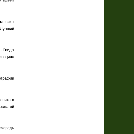
н идеей
 мюзикл
«Лучший
ь Гвидо
инациях
ографии
енитого
есла ей
очередь