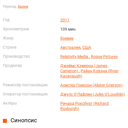
Период:
Архив
Год
2011
Хронометраж
109 мин.
Жанр
боевик
Страна
Австралия
,
США
Производство
Relativity Media
,
Rogue Pictures
Продюсер
Джеймс Кэмерон (James
Cameron)
,
Райан Кэвэна (Ryan
Kavanaugh)
Режиссёр-постановщик
Алистер Грирсон (Alister Grierson)
Оператор-постановщик
Джулс О'Лафлин (Jules O'Loughlin)
Актёры
Ричард Роксбург (Richard
Roxburgh)
Синопсис