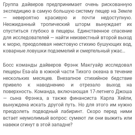
Группа дайверов предпринимает очень рискованную
экспедицию в самую большую систему пещер на Земле
— невероятно красивую и почти недоступную.
Неожиданный тропический шторм вынуждает их
спуститься глубоко в пещеры. Единственное спасение
для исследователей — найти неизвестный второй выход
к морю, преодолевая неистовую стихию бушующих вод,
коварные ловушки подземелий и смертельный ужас…
Босс команды дайверов Фрэнк Макгуайр исследовал
пещеры Esa-ala в южной части Тихого океана в течение
нескольких месяцев. Внезапное стихийное бедствие
привело к наводнению и отрезало выход на
поверхность. Команда, включающая 17-летнего Джоша
— сына Фрэнка, а также финансиста Карла Хейли,
вынуждена искать другой путь. Но для этого им нужно
преодолеть подводный лабиринт. Скоро перед ними
встает неумолимый вопрос: сумеют ли они выжить или
навеки сгинут в этой западне?