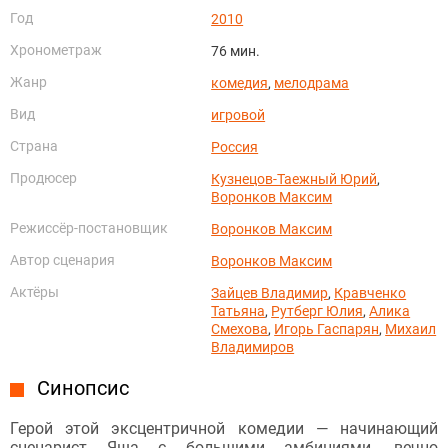
Год
2010
Хронометраж
76 мин.
Жанр
комедия
,
мелодрама
Вид
игровой
Страна
Россия
Продюсер
Кузнецов-Таежный Юрий
,
Воронков Максим
Режиссёр-постановщик
Воронков Максим
Автор сценария
Воронков Максим
Актёры
Зайцев Владимир
,
Кравченко
Татьяна
,
Рутберг Юлия
,
Алика
Смехова
,
Игорь Гаспарян
,
Михаил
Владимиров
Синопсис
Герой этой эксцентричной комедии — начинающий
сценарист Яша с большими амбициями, вечно