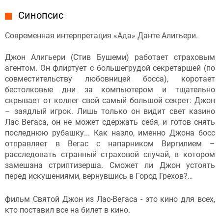
Синопсис
Современная интерпретация «Ада» Данте Алигьери.
Джон Алигьери (Стив Бушеми) работает страховым
агентом. Он флиртует с большегрудой секретаршей (по
совместительству любовницей босса), коротает
бестолковые дни за компьютером и тщательно
скрывает от коллег свой самый большой секрет: Джон
– заядлый игрок. Лишь только он видит свет казино
Лас Вегаса, он не может сдержать себя, и готов снять
последнюю рубашку... Как назло, именно Джона босс
отправляет в Вегас с напарником Виргилием –
расследовать странный страховой случай, в котором
замешана стриптизерша. Сможет ли Джон устоять
перед искушениями, вернувшись в Город Грехов?…
фильм Святой Джон из Лас-Вегаса - это кино для всех,
кто поставил все на билет в кино.