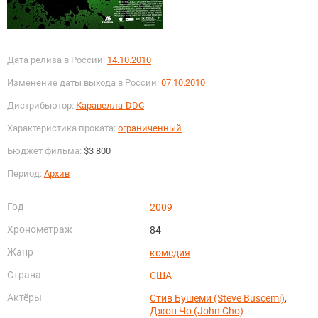
Дата релиза в России:
14.10.2010
Изменение даты выхода в России:
07.10.2010
Дистрибьютор:
Каравелла-DDC
Характеристика проката:
ограниченный
Бюджет фильма:
$3 800
Период:
Архив
Год
2009
Хронометраж
84
Жанр
комедия
Страна
США
Актёры
Стив Бушеми (Steve Buscemi)
,
Джон Чо (John Cho)