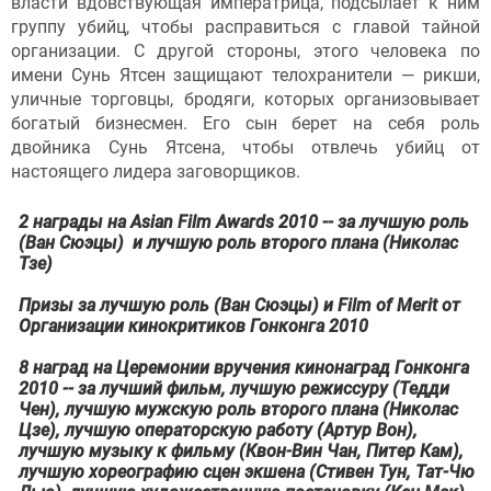
власти вдовствующая императрица, подсылает к ним
группу убийц, чтобы расправиться с главой тайной
организации. С другой стороны, этого человека по
имени Сунь Ятсен защищают телохранители — рикши,
уличные торговцы, бродяги, которых организовывает
богатый бизнесмен. Его сын берет на себя роль
двойника Сунь Ятсена, чтобы отвлечь убийц от
настоящего лидера заговорщиков.
2 награды на Asian Film Awards 2010 -- за лучшую роль
(Ван Сюэцы) и лучшую роль второго плана (Николас
Тзе)
Призы за лучшую роль (Ван Сюэцы) и Film of Merit от
Организации кинокритиков Гонконга 2010
8 наград на Церемонии вручения кинонаград Гонконга
2010 -- за лучший фильм, лучшую режиссуру (Тедди
Чен), лучшую мужскую роль второго плана (Николас
Цзе), лучшую операторскую работу (Артур Вон),
лучшую музыку к фильму (Квон-Вин Чан, Питер Кам),
лучшую хореографию сцен экшена (Стивен Тун, Тат-Чю