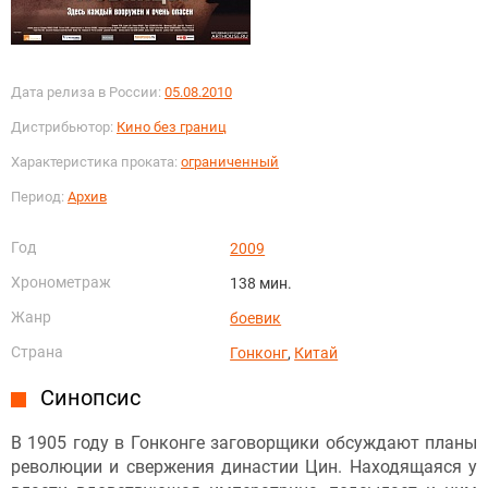
Дата релиза в России:
05.08.2010
Дистрибьютор:
Кино без границ
Характеристика проката:
ограниченный
Период:
Архив
Год
2009
Хронометраж
138 мин.
Жанр
боевик
Страна
Гонконг
,
Китай
Синопсис
В 1905 году в Гонконге заговорщики обсуждают планы
революции и свержения династии Цин. Находящаяся у